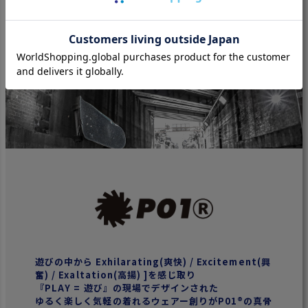
遊びの中から Exhilarating(爽快) / Excitement(興
奮) / Exaltation(高揚) ]を感じ取り
『PLAY = 遊び』の現場でデザインされた
ゆるく楽しく気軽の着れるウェアー創りがP01®の真骨