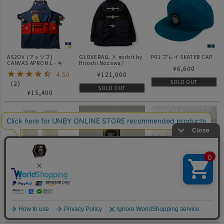
AS2OV (アッソブ)
GLOVERALL × norbit by
P01 プレイ SKATER CAP
CANVAS APRON L - キャ
Hiroshi Nozawa/
¥
6,600
ンバスエプロン Lサイズ
Tech Monty Duffle Short
4.50
¥
121,000
011430
Jacket
SOLD OUT
（
2
）
SOLD OUT
¥
15,400
Chi-bee ARE YOU
ROOT CO. ルート MAG
Chi-bee チービー ネルソ
CITYBOY?? SOX トリコロ
REEL SQR. LITE マグネッ
ン キーホルダー フィギュ
ール
ト内蔵コードリールギアホ
ア ブルーグリーン
¥
2,640
¥
3,300
¥
2,145
ルダー
SOLD OUT
SOLD OUT
SOLD OUT