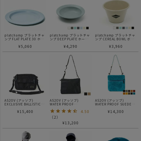
platchamp プラットチャ
platchamp プラットチャ
platchamp プラットチャ
ンプ FLAT PLATE 30 ホー
ンプ DEEP PLATE ホーロ
ンプ CEREAL BOWL ボウ
ロー 皿
ー 皿
ル
¥
5,060
¥
4,290
¥
3,960
AS2OV (アッソブ)
AS2OV (アッソブ)
AS2OV (アッソブ)
EXCLUSIVE BALLISTIC
WATER PROOF
WATER PROOF SUEDE
NYLON MINI SHOULDER
CORDURA 305D
SACOCHE / サコッシュ
¥
15,400
4.50
¥
14,300
02
SACOCHE サコッシュ 防
水
（
2
）
¥
13,200