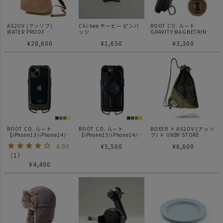
AS2OV (アッソブ)
Chi-bee チービー ピンバ
ROOT CO. ルート
WATER PROOF
ッジ
GRAVITY MAGNETRING
CORDURA 305D 2WAY
for MagSafe
¥
28,600
¥
1,650
¥
3,300
TOTE 2WAY リュック
KHAKI
ROOT CO. ルート
ROOT CO. ルート
BOXER × AS2OV (アッソ
【iPhone13/iPhone14/iP
【iPhone13/iPhone14/iP
ブ) × UNBY STORE
hone15兼用】GRAVITY
hone15兼用】GRAVITY
RED CAT SHOE BAG / シ
4.00
¥
5,500
¥
6,600
Shock Resist Case
Shock Resist Case
ューズケース
+Hold.
Rugged.
（
1
）
¥
4,400