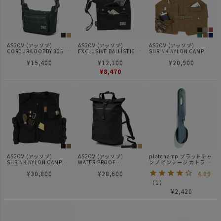
AS2OV (アッソブ)
AS2OV (アッソブ)
AS2OV (アッソブ)
CORDURA DOBBY 305D
EXCLUSIVE BALLISTIC
SHRINK NYLON CAMP
2WAY BAG Sサイズ / ショ
NYLON WALLET
VEST / キャンプ ベスト
¥
15,400
¥
12,100
¥
20,900
ルダーバック 061412
SHOULDER / ショルダー
バック
¥
8,470
AS2OV (アッソブ)
AS2OV (アッソブ)
platchamp プラットチャ
SHRINK NYLON CAMP
WATER PROOF
ンプ ビンテージ カトラリ
VEST 2 / キャンプ ベスト
CORDURA 305D 2WAY
ーセット
¥
30,800
¥
28,600
4.00
TOTE 2WAY リュック
BLACK
（
1
）
¥
2,420