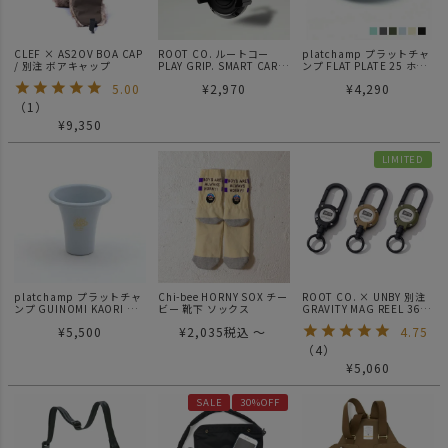
CLEF × AS2OV BOA CAP
ROOT CO. ルートコー
platchamp プラットチャ
/ 別注 ボアキャップ
PLAY GRIP. SMART CAR
ンプ FLAT PLATE 25 ホー
MOUNT ver.2 カーマウン
ロー 皿
5.00
¥
2,970
¥
4,290
ト
（
1
）
¥
9,350
LIMITED
platchamp プラットチャ
Chi-bee HORNY SOX チー
ROOT CO. × UNBY 別注
ンプ GUINOMI KAORI ホ
ビー 靴下 ソックス
GRAVITY MAG REEL 360
ーロー プラットチャンプ
カラビナ マグネットリー
¥
5,500
¥
2,035
税込
〜
4.75
ル
（
4
）
¥
5,060
SALE
30%OFF