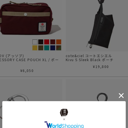
2OV (アッソブ)
cote&ciel コートエシエル
ESSORY CASE POUCH XL / ポー
Kivu S Sleek Black ポーチ
¥
19,800
¥
6,050