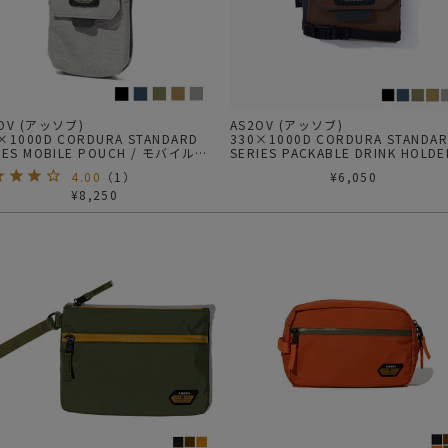
ガネ
焚き火/ストーブ
フィールドギア
クーラーボックス
コンテナ/収納
2OV (アッソブ)
AS2OV (アッソブ)
×1000D CORDURA STANDARD
330×1000D CORDURA STANDA
IES MOBILE POUCH / モバイルポ
SERIES PACKABLE DRINK HOLDE
ステッカー
ドリンクホルダー
4.00
（
1
）
¥
6,050
その他
¥
8,250