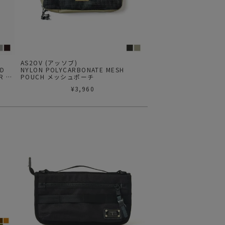
ステーショナリー
コスメ/フレグランス
スマホアクセ
ステッカー
AS2OV (アッソブ)
RD
NYLON POLYCARBONATE MESH
R /
POUCH メッシュポーチ
食品/調味料
¥
3,960
その他/ホビー