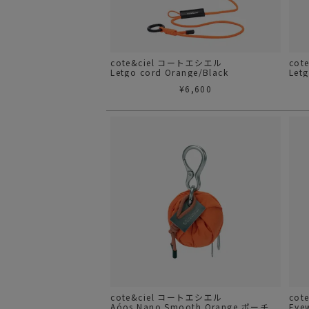
cote&ciel コートエシエル
cot
Letgo cord Orange/Black
Letg
¥
6,600
cote&ciel コートエシエル
cot
Aóos Nano Smooth Orange ポーチ
Eye