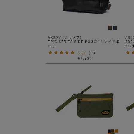
サングラス/メ
時計
その他
AS2OV (アッソブ)
AS
EPIC SERIES SIDE POUCH / サイドポ
330
ーチ
SER
ーチ
5.00
（
1
）
¥
7,700