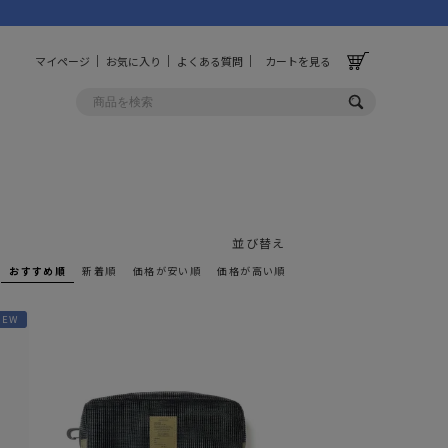
マイページ
お気に入り
よくある質問
カートを見る
OLF
OTHER
ルフ
その他
並び替え
おすすめ順
新着順
価格が安い順
価格が高い順
ッグ
財布
NEW
ーチ
キーホルダー/カラビナ
BINZERO
UNBY ORIGINAL
ス
キッチンツール
パレル
インテリア
ズ
収納