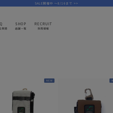
SALE開催中 ～8/16まで >>
AQ
SHOP
RECRUIT
る質問
店舗一覧
採用情報
ポーチ クラッチ
PICK UP BRAND
AREL
OUTDOOR
G
アウトドア
ゴ
テント/タープ
キャディバ
NEW
ファニチャー
バッグ/ポ
GOLF
MINIMAL WORKS
CA
ランタン/ライト
クラブケー
その他の取扱ブランド一覧はこちら
寝具
ウェア/ア
キッチン
その他グッ