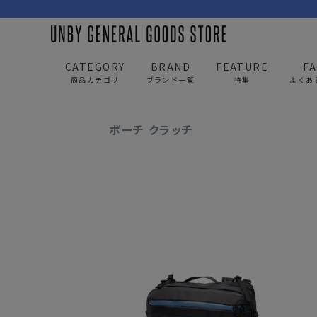
CATEGORY
BRAND
FEATURE
F
商品カテゴリ
ブランド一覧
特集
よくあ
UNBY GENERAL GOODS STORE
ITEM
バッグ
ポーチ クラッチ
BAG
APP
バッグ
アパレル
リュック/バックパック
トップス
ショルダー/サコッシュ
アウター
AS2OV
AS2OV 
ビジネスバッグ
パンツ
トートバッグ/ボストン
キャップ/帽子
ポーチ・クラッチ
シューズ/靴下