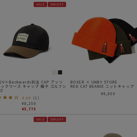
SALE
30%OFF
OV×Backwards別注 CAP アッソ
BOXER × UNBY STORE
バックワーズ キャップ 帽子 ゴルフシ
RED CAT BEANIE ニットキャップ
ズ
¥
6,050
4.00
（
1
）
¥
8,250
¥
5,775
SALE
30%OFF