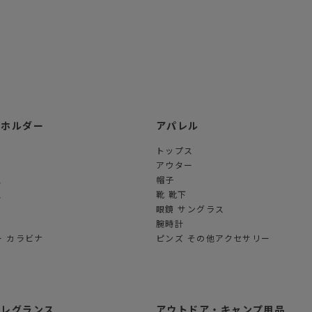
ーホルダー
アパレル
トップス
アウター
ス
帽子
ス
靴 靴下
眼鏡 サングラス
腕時計
 カラビナ
ピンズ その他アクセサリー
フレグランス
アウトドア・キャンプ用品