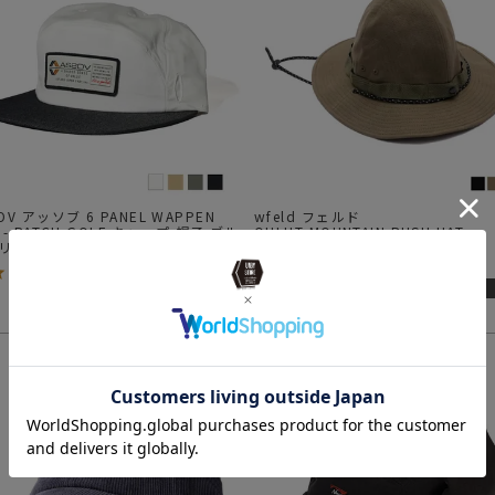
OV アッソブ 6 PANEL WAPPEN
wfeld フェルド
 - PATCH GOLF キャップ 帽子 ゴル
QULUT MOUNTAIN BUSH HAT
リーズ
¥
9,680
5.00
（
2
）
SOLD OUT
¥
6,820
¥
4,774