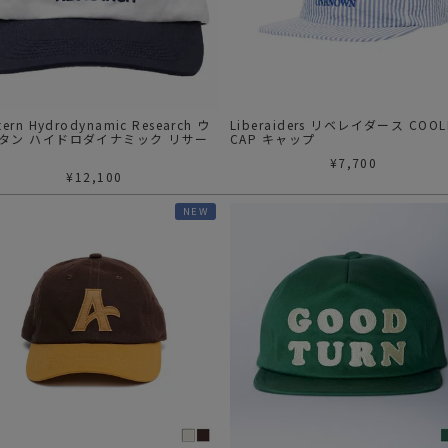
ガネ
焚き火/ストーブ
フィールドギア
クーラーボックス
コンテナ/収納
tern Hydrodynamic Research ウ
Liberaiders リベレイダース COOL
タン ハイドロダイナミック リサー
CAP キャップ
ステッカー
¥
7,700
/LOW PROFILE HAT(WH/NV)
¥
12,100
その他
NEW