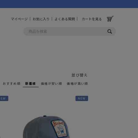
マイページ
お気に入り
よくある質問
カートを見る
OLF
OTHER
ルフ
その他
並び替え
おすすめ順
新着順
価格が安い順
価格が高い順
ッグ
財布
NEW
NEW
ーチ
キーホルダー/カラビナ
BINZERO
UNBY ORIGINAL
ス
キッチンツール
パレル
インテリア
ズ
収納