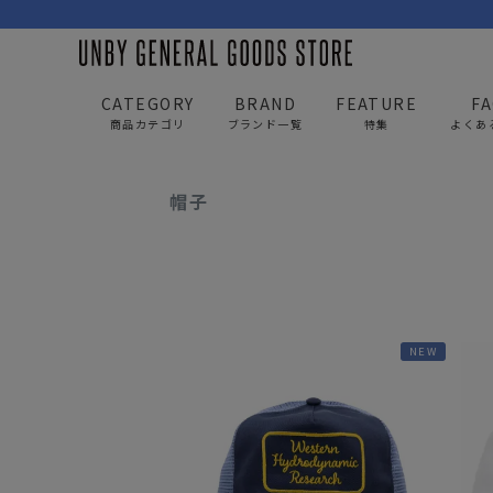
CATEGORY
BRAND
FEATURE
F
商品カテゴリ
ブランド一覧
特集
よくあ
UNBY GENERAL GOODS STORE
ITEM
アパレル
帽子
BAG
APP
バッグ
アパレル
リュック/バックパック
トップス
NEW
ショルダー/サコッシュ
アウター
AS2OV
AS2OV 
ビジネスバッグ
パンツ
トートバッグ/ボストン
キャップ/帽子
ポーチ・クラッチ
シューズ/靴下