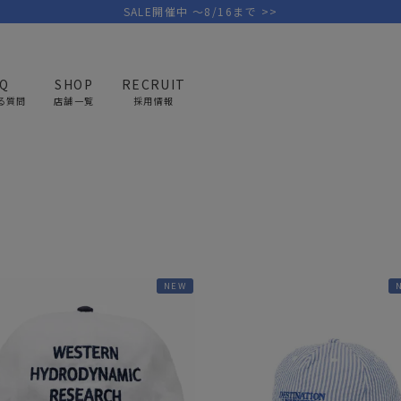
SALE開催中 ～8/16まで >>
AQ
SHOP
RECRUIT
る質問
店舗一覧
採用情報
帽子
PICK UP BRAND
AREL
OUTDOOR
G
アウトドア
ゴ
テント/タープ
キャディバ
NEW
ファニチャー
バッグ/ポ
GOLF
MINIMAL WORKS
CA
ランタン/ライト
クラブケー
その他の取扱ブランド一覧はこちら
寝具
ウェア/ア
キッチン
その他グッ