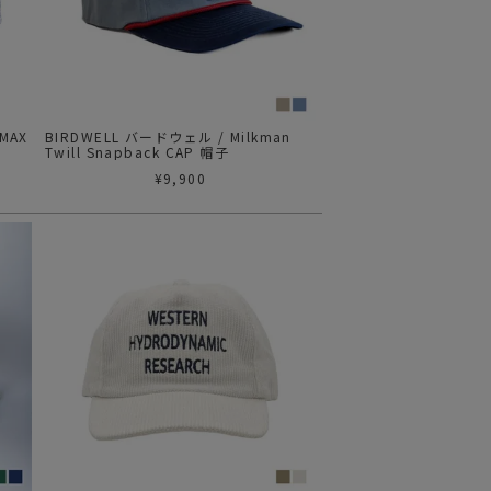
ステーショナリー
コスメ/フレグランス
スマホアクセ
ステッカー
MAX
BIRDWELL バードウェル / Milkman
Twill Snapback CAP 帽子
食品/調味料
¥
9,900
その他/ホビー