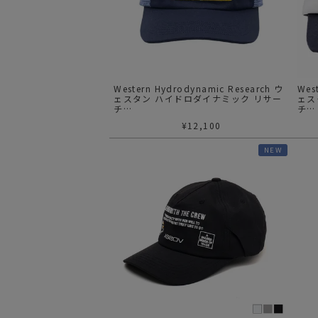
サングラス/メ
時計
その他
Western Hydrodynamic Research ウ
Wes
ェスタン ハイドロダイナミック リサー
ェス
チ
チ
WHR/SCRIPT TRUCKER(NV)
WHR
¥
12,100
NEW