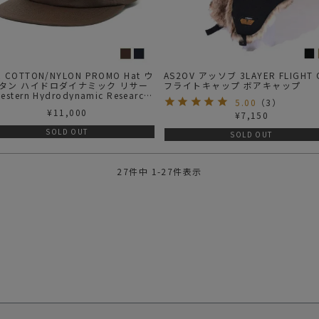
 COTTON/NYLON PROMO Hat ウ
AS2OV アッソブ 3LAYER FLIGHT 
タン ハイドロダイナミック リサー
フライトキャップ ボアキャップ
estern Hydrodynamic Research
5.00
（
3
）
ップ
¥
11,000
¥
7,150
SOLD OUT
SOLD OUT
27
件中
1
-
27
件表示