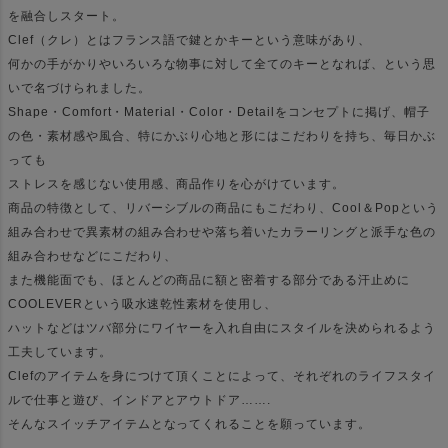
を融合しスタート。
Clef（クレ）とはフランス語で鍵とかキーという意味があり、
何かの手がかりやいろいろな物事に対して全てのキーとなれば、という思
いで名づけられました。
Shape・Comfort・Material・Color・Detailをコンセプトに掲げ、帽子
の色・素材感や風合、特にかぶり心地と形にはこだわりを持ち、毎日かぶ
っても
ストレスを感じない使用感、商品作りを心がけています。
商品の特徴として、リバーシブルの商品にもこだわり、Cool＆Popという
組み合わせで異素材の組み合わせや落ち着いたカラーリングと派手な色の
組み合わせなどにこだわり、
また機能面でも、ほとんどの商品に額と密着する部分である汗止めに
COOLEVERという吸水速乾性素材を使用し、
ハットなどはツバ部分にワイヤーを入れ自由にスタイルを決められるよう
工夫しています。
Clefのアイテムを身につけて頂くことによって、それぞれのライフスタイ
ルで仕事と遊び、インドアとアウトドア…….
そんなスイッチアイテムとなってくれることを願っています。