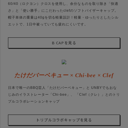
60/40（ロクヨン）クロスを使用し、余分なものを取り除き「快適
さ」と「使い勝手」にこだわったclefのソフトバイザーキャップ。
帽子単体の重量は40gを切る軽量設計！軽量・ゆったりとしたシル
エットで、1日中被っていても疲れにくいです。
B CAPを見る
たけだバーベキュー × Chi-bee × Clef
日本で唯一のBBQ芸人「たけだバーベキュー」と UNBYでもおな
じみのイラストレーター「Chi-bee」、 「Clef（クレ）」とのトリ
プルコラボレーションキャップ
トリプルコラボキャップを見る