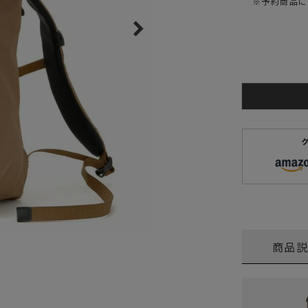
※予約商品に
ガネ
焚き火/ストーブ
フィールドギア
クーラーボックス
コンテナ/収納
ステッカー
その他
商品