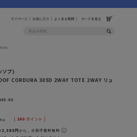
マイページ
お気に入り
よくある質問
カートを見る
HAKI
OLF
OTHER
アッソブ)
ルフ
その他
OOF CORDURA 305D 2WAY TOTE 2WAY リュ
ッグ
財布
605-65
ーチ
キーホルダー/カラビナ
BINZERO
UNBY ORIGINAL
ス
キッチンツール
[
260
ポイント ]
税込
パレル
インテリア
2,383円
から。分割手数料無料
ズ
収納