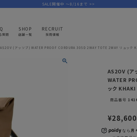
SALE開催中 ～8/16まで >>
AQ
SHOP
RECRUIT
る質問
店舗一覧
採用情報
AS2OV (アッソブ) WATER PROOF CORDURA 305D 2WAY TOTE 2WAY リュック K
PICK UP BRAND
AREL
OUTDOOR
G
AS2OV (
アウトドア
ゴ
WATER PR
ック KHAKI
テント/タープ
キャディバ
商品番号
141
ファニチャー
バッグ/ポ
GOLF
MINIMAL WORKS
CA
ランタン/ライト
クラブケー
¥
28,600
その他の取扱ブランド一覧はこちら
寝具
ウェア/ア
なら
月々
キッチン
その他グッ