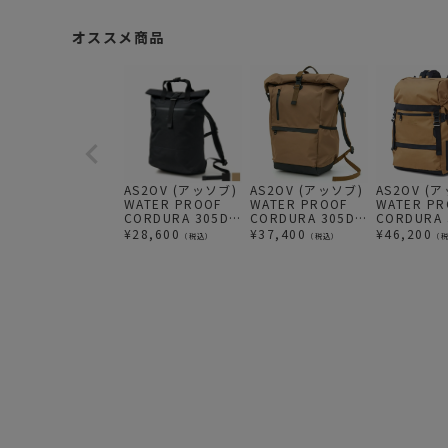
オススメ商品
AS2OV (アッソブ)
AS2OV (アッソブ)
AS2OV (
WATER PROOF
WATER PROOF
WATER PR
CORDURA 305D
CORDURA 305D
CORDURA 
2WAY TOTE
ROLL BAG / バッ
BACK PAC
¥
28,600
¥
37,400
¥
46,200
（税込）
（税込）
（
2WAY リュック
クパック KHAKI
バックパッ
BLACK
ック KHAKI