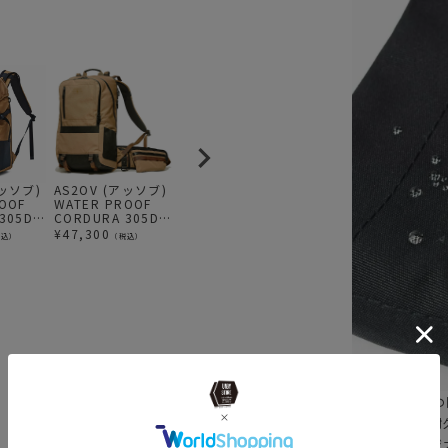
アッソブ)
AS2OV (アッソブ)
AS2OV (アッソブ)
AS2OV (アッソブ)
A
OOF
WATER PROOF
WATER PROOF
WATER PROOF
EP
305D
CORDURA 305D
CORDURA 305D
CORDURA 305D
P
K / 防水
DAY PACK / 防水
ROLL BAG / バッ
ROUND ZIP
¥
47,300
¥
37,400
¥
39,600
¥
税込）
（税込）
（税込）
（税込）
ク リュ
バックパック ビジ
クパック BLACK
BACKPACK / バッ
ネスリュック
クパック リュック
KHAKI
【傘の40倍も
高い防水性と耐久
生まれたオリジ