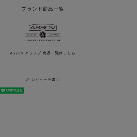
2OV アッソブ
WATER PROOF CORDURA
ブランド商品一覧
グ
リュック バックパック
グ
NBY FES
AS2OV アッソブ
AS2OV アッソブ 商品一覧はこちら
2OV アッソブ
S2OV_WP
2OV アッソブ
アイテム別
バックパック
レビューを書く
V TRAVEL FAIR
2OVの限定セール】この週末がラストチャンス！
の相棒
ER PROOFシリーズ3選