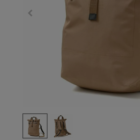
サングラス/メ
時計
その他