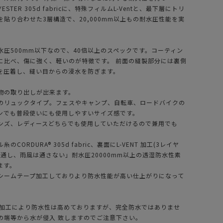
LYESTER 305d fabricに、特殊フィルムL-Ventと、最下層にトリ
貼り合わせた3層構造で、20,000mm以上もの耐水圧性能を実
水圧500mm以下なので、40倍以上のスペックです。コーティン
に比べ、傷に強く、軽いのが特徴です。 前面の縫製部分には裏側
を圧着し、縫い目からの浸水を防ぎます。
物の取り出しが出来ます。
のリュックタイプ。フェスやキャンプ、自転車、ロードバイクの
ンでも普段使いにも使用しやすいサイズ感です。
ンズ、レディースどちらでも使用していただけるので兼用でも
CORDURA® 305d fabric、裏面にL-VENT 加工(3レイヤ
気を通し、雨風は通さない」耐水圧20000mm以上の透湿防水性素
ます。
シームテープ加工しておりより防水性能が高い仕上がりになって
プ加工により防水性は高めておりますが、完全防水ではありませ
の端等から水が侵入 致しますのでご注意下さい。