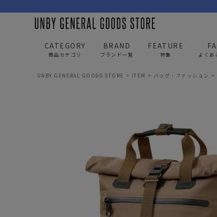
CATEGORY
BRAND
FEATURE
F
商品カテゴリ
ブランド一覧
特集
よくあ
UNBY GENERAL GOODS STORE
ITEM
バッグ・ファッション
BAG
APP
バッグ
アパレル
リュック/バックパック
トップス
ショルダー/サコッシュ
アウター
AS2OV
AS2OV 
ビジネスバッグ
パンツ
トートバッグ/ボストン
キャップ/帽子
ポーチ・クラッチ
シューズ/靴下