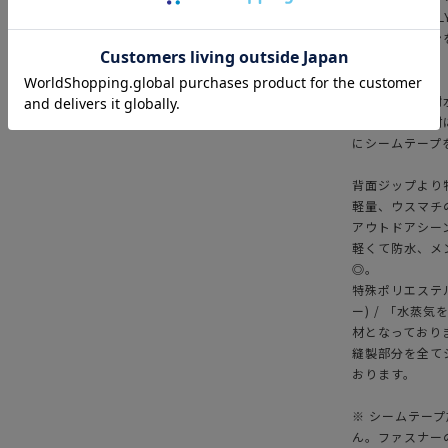
CORDURA PO
コットナイロンを
現しました。
一般的な傘は耐
グ系の防水素材
にシームテープ
背面ジップより
軽量、ウスマチ
アウトドアシー
軽くて防水、メ
◎。
特殊ポリエステル糸の
ー) / 「水蒸
材となっており
縫製部分を全て
おります。
※ シームテー
ん。ファスナー