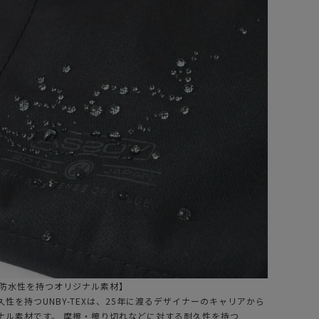
S2OV (アッソブ)
AS2OV (アッソブ)
IC SERIES DAY
WATER PROOF
ACK / デイパック
CORDURA 305D
BACK PACK / 防水
24,200
¥
46,200
（税込）
（税込）
バックパック リュ
ック BLACK
の防水性を持つオリジナル素材】
性を持つUNBY-TEXは、25年に渡るデザイナーのキャリアから
ナル素材です。 摩擦・擦り切れなどに対する耐久性を持つ