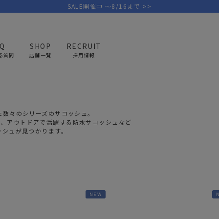
SALE開催中 ～8/16まで >>
AQ
SHOP
RECRUIT
る質問
店舗一覧
採用情報
ショルダー サコッシュ
PICK UP BRAND
AREL
OUTDOOR
G
れた数々のシリーズのサコッシュ。
アウトドア
ゴ
グ、アウトドアで活躍する防水サコッシュなど
ッシュが見つかります。
テント/タープ
キャディバ
ファニチャー
バッグ/ポ
GOLF
MINIMAL WORKS
CA
ランタン/ライト
クラブケー
その他の取扱ブランド一覧はこちら
寝具
ウェア/ア
NEW
キッチン
その他グッ