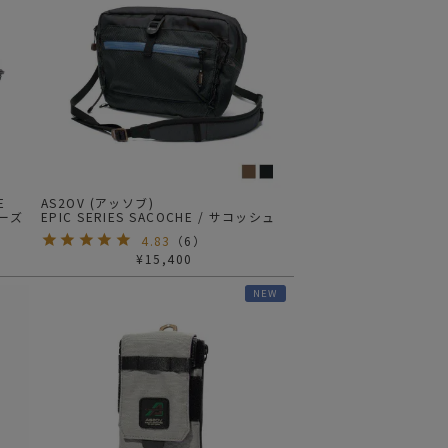
ステーショナリー
コスメ/フレグランス
スマホアクセ
ステッカー
食品/調味料
その他/ホビー
E
AS2OV (アッソブ)
リーズ
EPIC SERIES SACOCHE / サコッシュ
4.83
（
6
）
¥
15,400
NEW