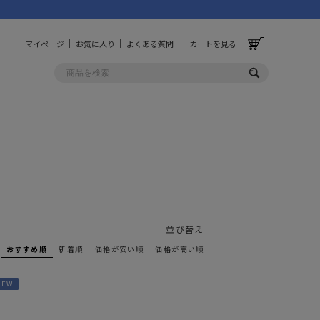
マイページ
お気に入り
よくある質問
カートを見る
OLF
OTHER
ルフ
その他
ッグ
財布
並び替え
ーチ
キーホルダー/カラビナ
BINZERO
UNBY ORIGINAL
おすすめ順
新着順
価格が安い順
価格が高い順
ス
キッチンツール
パレル
インテリア
NEW
ズ
収納