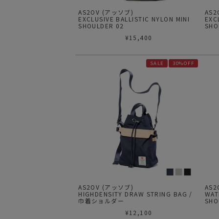
AS2OV (アッソブ)
AS2
EXCLUSIVE BALLISTIC NYLON MINI
EXC
SHOULDER 02
SHO
¥
15,400
SALE
30%OFF
AS2OV (アッソブ)
AS2
HIGHDENSITY DRAW STRING BAG /
WAT
巾着ショルダー
SH
¥
12,100