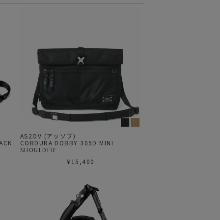
AS2OV (アッソブ)
ACK
CORDURA DOBBY 305D MINI
SHOULDER
¥
15,400