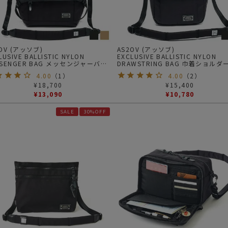
OV (アッソブ)
AS2OV (アッソブ)
LUSIVE BALLISTIC NYLON
EXCLUSIVE BALLISTIC NYLON
SSENGER BAG メッセンジャーバッ
DRAWSTRING BAG 巾着ショルダ
4.00
（
1
）
4.00
（
2
）
¥
18,700
¥
15,400
¥
13,090
¥
10,780
SALE
30%OFF