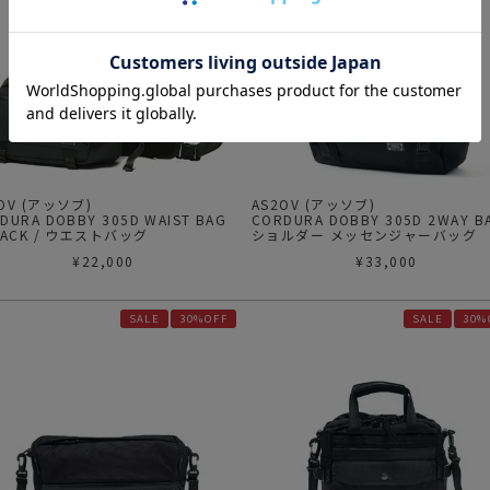
2OV (アッソブ)
AS2OV (アッソブ)
RA DOBBY 305D WAIST BAG
CORDURA DOBBY 305D 2WAY B
BLACK / ウエストバッグ
ショルダー メッセンジャーバッグ
¥
22,000
¥
33,000
SALE
30%OFF
SALE
30%