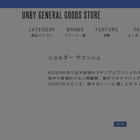
CATEGORY
BRAND
FEATURE
F
商品カテゴリ
ブランド一覧
特集
よくあ
UNBY GENERAL GOODS STORE
ITEM
バッグ
ショルダー サコッシュ
BAG
APP
AS2OVの作り出す独特のマテリアルでつくら
バッグ
アパレル
街中で荷物の少ない移動時、旅行でのサブバッ
AS2OVだからこそ、様々なシーンに適したサコ
リュック/バックパック
トップス
ショルダー/サコッシュ
アウター
AS2OV
AS2OV 
ビジネスバッグ
パンツ
トートバッグ/ボストン
キャップ/帽子
NEW
ポーチ・クラッチ
シューズ/靴下