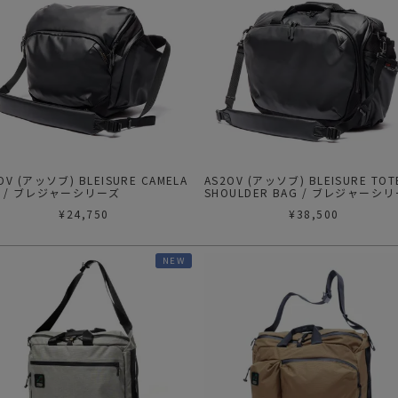
ガネ
焚き火/ストーブ
フィールドギア
クーラーボックス
コンテナ/収納
ステッカー
その他
OV (アッソブ) BLEISURE CAMELA
AS2OV (アッソブ) BLEISURE TOT
BAG / ブレジャーシリーズ
SHOULDER BAG / ブレジャーシ
¥
24,750
¥
38,500
NEW