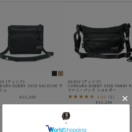
OV (アッソブ)
AS2OV (アッソブ)
DURA DOBBY 305D SACOCHE サ
CORDURA DOBBY 305D FANNY P
シュ
ファニーパック ショルダー
¥
13,200
4.50
（
2
）
¥
13,200