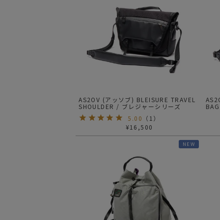
サングラス/メ
時計
その他
AS2OV (アッソブ) BLEISURE TRAVEL
AS2
SHOULDER / ブレジャーシリーズ
5.00
（
1
）
¥
16,500
NEW