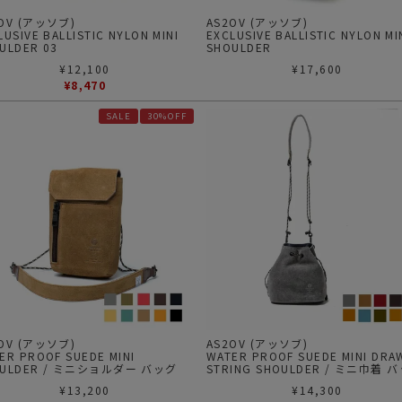
OV (アッソブ)
AS2OV (アッソブ)
LUSIVE BALLISTIC NYLON MINI
EXCLUSIVE BALLISTIC NYLON MI
ULDER 03
SHOULDER
¥
12,100
¥
17,600
¥
8,470
SALE
30%OFF
OV (アッソブ)
AS2OV (アッソブ)
ER PROOF SUEDE MINI
WATER PROOF SUEDE MINI DRAW
OULDER / ミニショルダー バッグ
STRING SHOULDER / ミニ巾着 
¥
13,200
¥
14,300