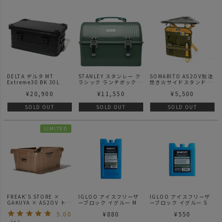
DELTA デルタ MT
STANLEY スタンレー ク
SOMABITO AS2OV別注
Extreme30 BK 30L
ラシック ランチボックス
焚き火サイドスタンドウ
9.4L キャンプ キャンプ
ォールポケット ソマビト
¥
20,900
¥
11,550
¥
5,500
用品 アウトドア アウト
ドア用品 ピクニック 昼
食 フード ドリンク 食べ
SOLD OUT
SOLD OUT
SOLD OUT
物 飲み物 収納 工具 ツー
ルボックス ボトル スチ
ール 持ち運び 携帯 大容
LIMITED
量 コンテナ 弁当箱 グリ
ーン Green DS-10-
01625-001
FREAK'S STORE ×
IGLOO アイスフリーザ
IGLOO アイスフリーザ
GAKUYA × AS2OV トリ
ーブロック イグルー M
ーブロック イグルー S
プルネーム スタッキング
5.00
¥
880
¥
550
コンテナ 19L (HB-25)