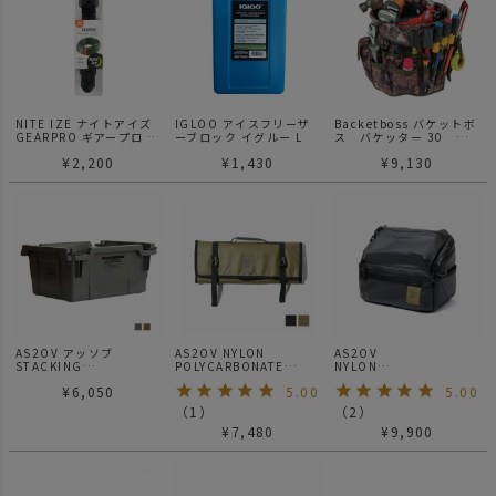
NITE IZE ナイトアイズ
IGLOO アイスフリーザ
Backetboss バケットボ
GEARPRO ギアープロ ユ
ーブロック イグルー L
ス バケッター 30
ーティリティーストラッ
CAMO カモ
¥
2,200
¥
1,430
¥
9,130
プ 18インチ 45.7cm
AS2OV アッソブ
AS2OV NYLON
AS2OV
STACKING
POLYCARBONATE
NYLON
CONTAINER スタッキン
COOK WARE クックウェ
POLYCARBONATE
¥
6,050
5.00
5.00
グ コンテナ 38L (HB-
ア
SPICE BOX スパイスボ
42)
ックス BLACK
（
1
）
（
2
）
¥
7,480
¥
9,900