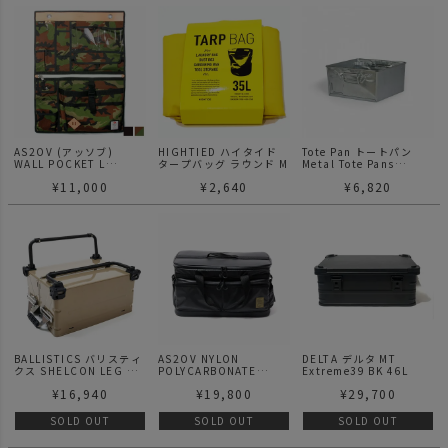
AS2OV (アッソブ)
HIGHTIED ハイタイド
Tote Pan トートパン
WALL POCKET L
タープバッグ ラウンド M
Metal Tote Pans
CORDURA / リビンググ
Galvanised Steel
¥
11,000
¥
2,640
¥
6,820
ッズ
305×305×150 TP1
BALLISTICS バリスティ
AS2OV NYLON
DELTA デルタ MT
クス SHELCON LEG 25
POLYCARBONATE
Extreme39 BK 46L
用
2ROOM CONTAINER 2
¥
16,940
¥
19,800
¥
29,700
ルームコンテナ BLACK
SOLD OUT
SOLD OUT
SOLD OUT