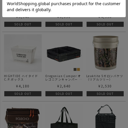
IGLOO PLAYMATE THE
Backetboss バケットボ
AS2OV アッソブ
BOSS クーラーボックス
ス バケッター 30
STACKING
CONTAINER スタッキン
¥
5,940
¥
6,050
¥
4,950
グ コンテナ 19L (HB-
25)
SOLD OUT
SOLD OUT
SOLD OUT
HIGHTIDE ハイタイド
Oregonian Camper オ
Leaktite 5ガロンバケツ
C.P.ボックス
レゴニアンキャンパー キ
（リアルツリー）
ャンプトレイ CAMP
¥
4,180
¥
2,640
¥
2,530
TREY
SOLD OUT
SOLD OUT
SOLD OUT