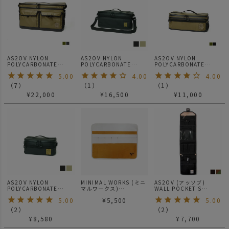
AS2OV NYLON
AS2OV NYLON
AS2OV NYLON
POLYCARBONATE
POLYCARBONATE
POLYCARBONATE
CONTAINER BOX(L) コ
CONTAINER BOX(M) コ
CONTAINER BOX(S) コ
5.00
4.00
4.00
ンテナボックス Lサイズ
ンテナボックス Mサイズ
ンテナボックス Sサイズ
（
7
）
（
1
）
（
1
）
¥
22,000
¥
16,500
¥
11,000
AS2OV NYLON
MINIMAL WORKS (ミニ
AS2OV (アッソブ)
POLYCARBONATE
マルワークス)
WALL POCKET S
CONTAINER BOX (SS)
MOCHA ROLL TABLE
CORDURA / リビンググ
5.00
¥
5,500
5.00
コンテナボックス SSサ
TOOL CASE / ファニチ
ッズ
イズ
ャー
（
2
）
（
2
）
¥
8,580
¥
7,700