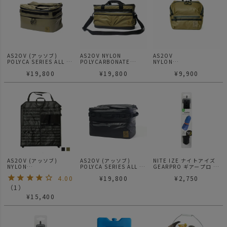
AS2OV (アッソブ)
AS2OV NYLON
AS2OV
POLYCA SERIES ALL IN
POLYCARBONATE
NYLON
DISH CASE KHAKI
2ROOM CONTAINER 2
POLYCARBONATE
¥
19,800
¥
19,800
¥
9,900
ルームコンテナ KHAKI
SPICE BOX スパイスボ
ックス KHAKI
AS2OV (アッソブ)
AS2OV (アッソブ)
NITE IZE ナイトアイズ
NYLON
POLYCA SERIES ALL IN
GEARPRO ギアープロ ユ
POLYCARBONATE
DISH CASE BLACK ブラ
ーティリティーストラッ
4.00
¥
19,800
¥
2,750
MULTI WALL POCKET
ック ディッシュケース
プ 24インチ 61cm
ウォールポケット
（
1
）
¥
15,400