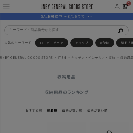
0
SALE開催中 ～8/16まで >>
ローバーチェア
アッソブ
wfeld
BLEIS
UNBY GENERAL GOODS STORE
ITEM
キッチン・インテリア・収納
収納用
収納用品
収納用品のランキング
おすすめ順
新着順
価格が安い順
価格が高い順