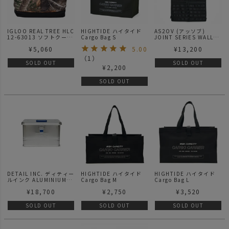
IGLOO REAL TREE HLC
HIGHTIDE ハイタイド
AS2OV (アッソブ)
12-63013 ソフトクーラ
Cargo Bag S
JOINT SERIES WALL
ーボックス
POCKET ウォールポケッ
¥
5,060
5.00
¥
13,200
ト 151900
（
1
）
SOLD OUT
SOLD OUT
¥
2,200
SOLD OUT
DETAIL INC. ディティー
HIGHTIDE ハイタイド
HIGHTIDE ハイタイド
ルインク ALUMINIUM
Cargo Bag M
Cargo Bag L
PROFI BOX 30L
¥
18,700
¥
2,750
¥
3,520
SOLD OUT
SOLD OUT
SOLD OUT