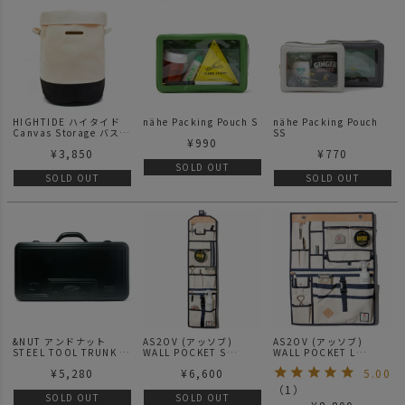
HIGHTIDE ハイタイド
nähe Packing Pouch S
nähe Packing Pouch
Canvas Storage バスケ
SS
¥
990
ット S
¥
3,850
¥
770
SOLD OUT
SOLD OUT
SOLD OUT
&NUT アンドナット
AS2OV (アッソブ)
AS2OV (アッソブ)
STEEL TOOL TRUNK T-
WALL POCKET S
WALL POCKET L
410 LIFE GOODS / 収
CANVAS / リビンググッ
CANVAS / リビンググッ
¥
5,280
¥
6,600
5.00
納用品
ズ
ズ
（
1
）
SOLD OUT
SOLD OUT