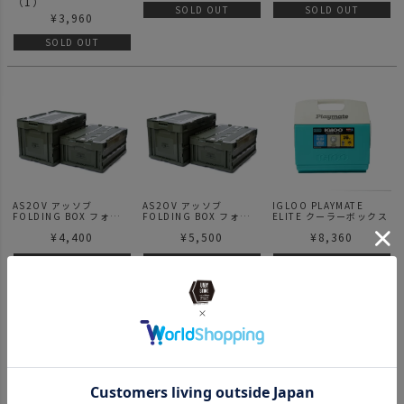
（
1
）
SOLD OUT
SOLD OUT
¥
3,960
SOLD OUT
AS2OV アッソブ
AS2OV アッソブ
IGLOO PLAYMATE
FOLDING BOX フォール
FOLDING BOX フォール
ELITE クーラーボックス
ディングボックス コンテ
ディングボックス コンテ
¥
4,400
¥
5,500
¥
8,360
ナ 30L
ナ 50L
SOLD OUT
SOLD OUT
SOLD OUT