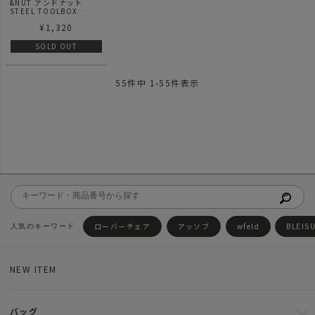
&NUT アンドナット
STEEL TOOLBOX
STORAGE T-150
¥
1,320
SOLD OUT
55
件中
1
-
55
件表示
ローバーチェア
アッソブ
wfeld
BLEIS
NEW ITEM
バッグ