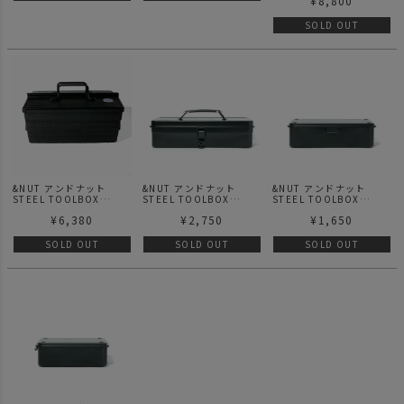
¥
8,800
SOLD OUT
&NUT アンドナット
&NUT アンドナット
&NUT アンドナット
STEEL TOOLBOX
STEEL TOOLBOX
STEEL TOOLBOX
STORAGE T-350
STORAGE T-320 LIFE
STORAGE T-190
¥
6,380
¥
2,750
¥
1,650
GOODS / 収納用品
SOLD OUT
SOLD OUT
SOLD OUT