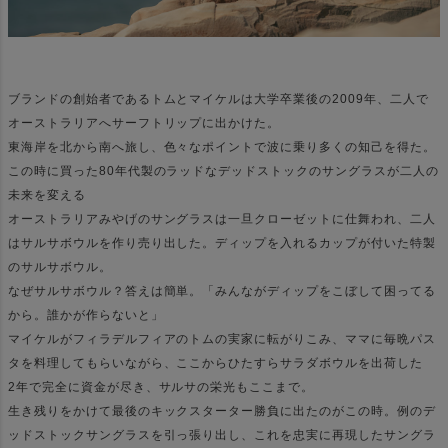
ブランドの創始者であるトムとマイケルは大学卒業後の2009年、二人で
オーストラリアへサーフトリップに出かけた。
東海岸を北から南へ旅し、色々なポイントで波に乗り多くの知己を得た。
この時に買った80年代製のラッドなデッドストックのサングラスが二人の
未来を変える
オーストラリアみやげのサングラスは一旦クローゼットに仕舞われ、二人
はサルサボウルを作り売り出した。ディップを入れるカップが付いた特製
のサルサボウル。
なぜサルサボウル？答えは簡単。「みんながディップをこぼして困ってる
から。誰かが作らないと」
マイケルがフィラデルフィアのトムの実家に転がりこみ、ママに毎晩パス
タを料理してもらいながら、ここからひたすらサラダボウルを出荷した
2年で完全に資金が尽き、サルサの栄光もここまで。
生き残りをかけて最後のキックスターター勝負に出たのがこの時。例のデ
ッドストックサングラスを引っ張り出し、これを忠実に再現したサングラ