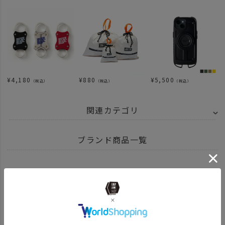
¥
4,180
¥
880
¥
5,500
（税込）
（税込）
（税込）
関連カテゴリ
BRAND
UNBY SELECT
ROOT CO.
ブランド商品一覧
ITEM
アウトドア・キャンプ用品
その他
小物
SPECIAL
父の日
梅-1000円～
ITEM
財布・キーホルダー
キーホルダー カラビナ
ROOT CO.ルート 商品一覧はこちら
ITEM
雑貨・ホビー
携帯アクセサリー