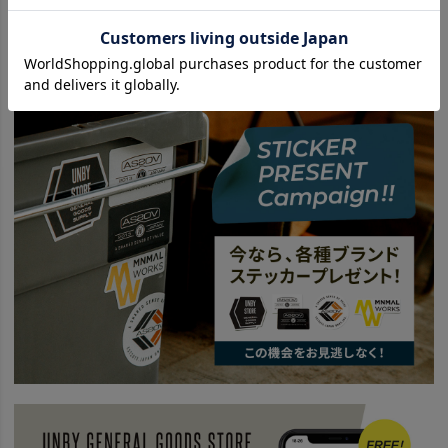
SPECIAL
UNBY FES
ROOT CO. ルート
BRAND
UNBY originals - アンバイ オリジナル
news
UNBY_2021_BEST
SPECIAL
父の日2022
news
UNBYでつくる夏スタイル。
SPECIAL
PICKUP ITEM