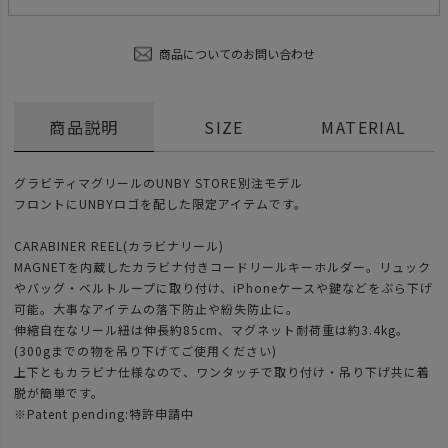
商品についてのお問い合わせ
商品説明
SIZE
MATERIAL
グラビティマグリールのUNBY STORE別注モデル
フロントにUNBYロゴを配した限定アイテムです。
CARABINER REEL(カラビナリール)
MAGNETを内蔵したカラビナ付きコードリールキーホルダー。リュック
やバッグ・ベルトループに取り付け、iPhoneケースや鍵などをぶら下げ
可能。大事なアイテムの落下防止や紛失防止に。
伸縮自在なリール紐は伸長約85cm、マグネット耐荷重は約3.4kg。
(300gまでの物を吊り下げてご使用ください)
上下ともカラビナ仕様なので、ワンタッチで取り付け・吊り下げ共に着
脱が簡単です。
※Patent pending:特許申請中