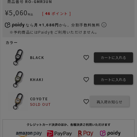
商品番号
RO-GMR3UN
¥
5,060
[
46
ポイント ]
税込
なら
月々1,686円
から。分割手数料無料
※予約商品にはPaidyをご利用いただけません。
カラー
BLACK
カートに入れる
KHAKI
カートに入れる
COYOTE
再入荷お知らせ
SOLD OUT