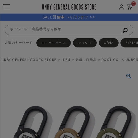
0
SALE開催中 ～8/16まで >>
ローバーチェア
アッソブ
wfeld
BLEIS
UNBY GENERAL GOODS STORE
ITEM
雑貨・日用品
ROOT CO. × UNB