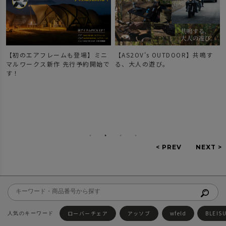
【初のエアフレームも登場】ミニ
【AS2OV's OUTDOOR】共鳴す
マルワークス新作 先行予約開始で
る、大人の遊び。
す！
ローバーチェア
アッソブ
wfeld
BLEIS