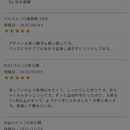
By 攻め達磨
けん
7
福岡県
50代
投稿日
2025/08/03
デザインも使い勝手も良い感じです。

バッグにかけててもあまり主張し過ぎずにマッチしてます。
KIDZ
1
非公開
投稿日
2025/05/09
思っていたより実物は大きくて、しっかりした作りです。めち
ゃくちゃかっこいいです。ずっと品切れ中だったので、入荷ま
で1年以上かかって、ようやく手に入れました！大事に使いま
す。色違いで集めたいな。
tkgan
3
非公開
投稿日
2021/12/20