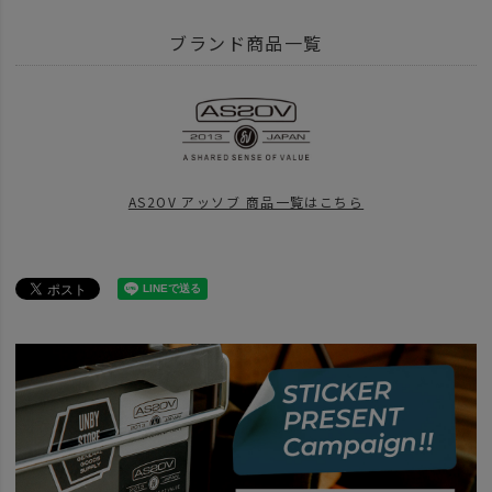
BRAND
AS2OV アッソブ
WATER PROOF SUEDE - 防水 スエード
ブランド商品一覧
ITEM
バッグ
ショルダー サコッシュ
ITEM
バッグ
news
AS2OV TRAVEL FAIR
AS2OV アッソブ 商品一覧はこちら
news
UNBY BSET GIFT LIST 24
news
アウターとバッグで作る、冬のUNBYスタイル。
BRAND
AS2OV アッソブ
news
WATER_PROOF_SUEDE
BRAND
AS2OV アッソブ
アイテム別
ショルダーバッグ サコッシュ
news
ショルダーバッグ特集
news
UNBYスタッフの大解剖第8弾！