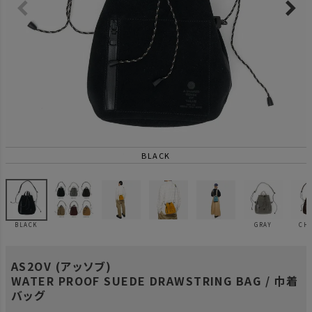
BLACK
BLACK
GRAY
CH
AS2OV (アッソブ)
WATER PROOF SUEDE DRAWSTRING BAG / 巾着
バッグ