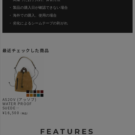
・ 製品の購入日が確認できない場合
・ 海外での購入、使用の場合
・ 劣化によるシームテープの剥がれ
最近チェックした商品
AS2OV (アッソブ)
WATER PROOF
SUEDE
DRAWSTRING BAG /
¥
16,500
（税込）
巾着 バッグ
FEATURES