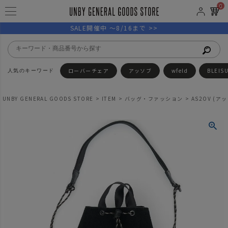
0
SALE開催中 ～8/16まで >>
ローバーチェア
アッソブ
wfeld
BLEIS
UNBY GENERAL GOODS STORE
ITEM
バッグ・ファッション
AS2OV (アッ