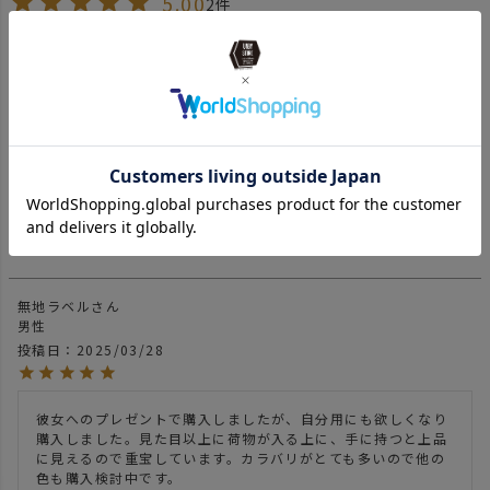
5.00
2
2
件中
1
-
2
件表示
けん
7
福岡県
50代
投稿日
2025/07/29
彼女にプレゼントしたのですが、大きさもデザイン等もかなり
満足してもらいました。
無地ラベル
男性
投稿日
2025/03/28
彼女へのプレゼントで購入しましたが、自分用にも欲しくなり
購入しました。見た目以上に荷物が入る上に、手に持つと上品
に見えるので重宝しています。カラバリがとても多いので他の