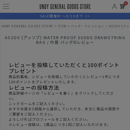
0
SALE開催中 ～8/16まで >>
UNBY GENERAL GOODS STORE
ITEM
バッグ・ファッション
AS2OV (アッ
AS2OV (アッソブ) WATER PROOF SUEDE DRAWSTRING
BAG / 巾着 バッグのレビュー
レビューを投稿していただくと100ポイント
プレゼント
商品到着後、レビューを投稿していただくとレビュー1件につき
100ポイントをプレゼントいたします。
レビューの投稿方法
商品詳細ページの「レビューを書く」をクリックしてくださ
い。
ニックネームをご記入ください。
おすすめ度を5段階から選択していただき、本文に商品の感想や
ご要望をご記入ください。
よろしければプロフィールをご記入ください。
※レビュー投稿は、1商品につき1回ご記入いただけます。