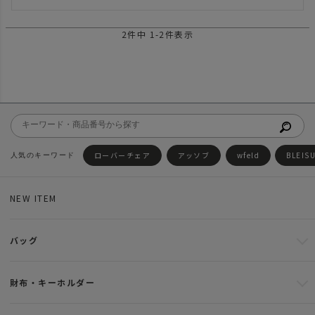
2
件中
1
-
2
件表示
ローバーチェア
アッソブ
wfeld
BLEIS
NEW ITEM
バッグ
財布・キーホルダー