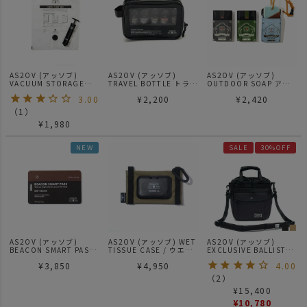
AS2OV (アッソブ)
AS2OV (アッソブ)
AS2OV (アッソブ)
VACUUM STORAGE
TRAVEL BOTTLE トラベ
OUTDOOR SOAP アウ
BAGS 圧縮袋
ルボトル
トドアソープ
3.00
¥
2,200
¥
2,420
（
1
）
¥
1,980
NEW
SALE
30%OFF
AS2OV (アッソブ)
AS2OV (アッソブ) WET
AS2OV (アッソブ)
BEACON SMART PASS
TISSUE CASE / ウエッ
EXCLUSIVE BALLISTIC
ビーコン スマート パス
トティッシュケース
NYLON DRAWSTRING
¥
3,850
¥
4,950
4.00
KHAKI
BAG 巾着ショルダー
（
2
）
¥
15,400
¥
10,780