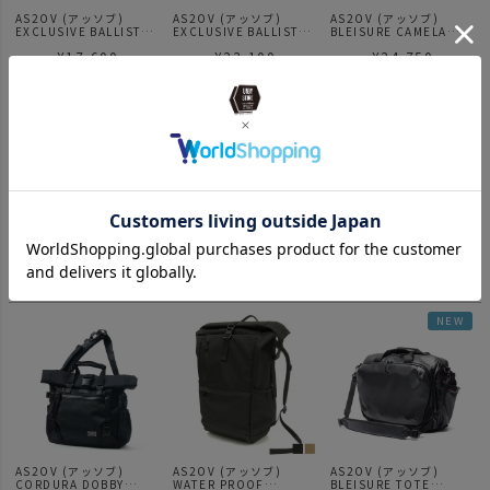
AS2OV (アッソブ)
AS2OV (アッソブ)
AS2OV (アッソブ)
EXCLUSIVE BALLISTIC
EXCLUSIVE BALLISTIC
BLEISURE CAMELA
NYLON TOTE S トート
NYLON TOTE L トート
BAG / ブレジャーシリー
¥
17,600
¥
23,100
¥
24,750
バッグ ハンドバッグ
バッグ ハンドバッグ
ズ
AS2OV (アッソブ)
AS2OV (アッソブ)
AS2OV
WATER PROOF
EXCLUSIVE BALLISTIC
ビジネスリュック ビジネ
CORDURA 305D 2WAY
NYLON 2WAY TOTE
スバッグ / アッソブ
¥
28,600
¥
30,800
¥
30,800
TOTE 2WAY リュック
BACK PACK / バックパ
EXCLUSIVE BALLISTIC
BLACK
ック リュック
NYLON 2WAY
BACKPACK S
NEW
AS2OV (アッソブ)
AS2OV (アッソブ)
AS2OV (アッソブ)
CORDURA DOBBY
WATER PROOF
BLEISURE TOTE