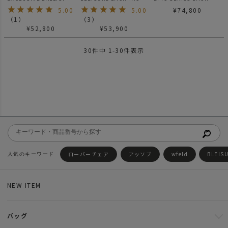
NYLON 2WAY BOSTON
Lサイズ / ブレジャーシ
PACK / バックパック
5.00
5.00
¥
74,800
/ ボストンバック
リーズ
（
1
）
（
3
）
¥
52,800
¥
53,900
30
件中
1
-
30
件表示
ローバーチェア
アッソブ
wfeld
BLEIS
NEW ITEM
バッグ