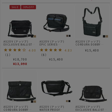
SALE
30%OFF
AS2OV (アッソブ)
AS2OV (アッソブ)
AS2OV (アッソブ)
EXCLUSIVE BALLISTIC
EPIC SERIES
CORDURA DOBBY
NYLON MESSENGER
SACOCHE / サコッシュ
305D 2WAY BAG Sサイ
4.00
4.83
¥
15,400
BAG メッセンジャーバッ
ズ / ショルダーバック
グ
061412
（
1
）
（
6
）
¥
18,700
¥
15,400
¥
13,090
AS2OV (アッソブ)
AS2OV (アッソブ)
AS2OV (アッソブ)
CORDURA DOBBY
WATER PROOF
EXCLUSIVE BALLISTIC