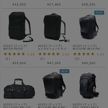
305D 2WAY BAG S ショ
CORDURA 305D ROLL
SHOULDER BAG / ブレ
¥
33,000
¥
37,400
¥
38,500
ルダー メッセンジャーバ
BAG / バックパック
ジャーシリーズ
ッグ
BLACK
NEW
AS2OV (アッソブ)
AS2OV (アッソブ)
AS2OV (アッソブ)
WATER PROOF
ビジネスリュック ビジネ
BLEISURE BACK PACK
CORDURA 305D
スバッグ バックパック
Mサイズ / ブレジャーシ
5.00
5.00
5.00
ROUND ZIP BACKPACK
WATER PROOF
リーズ
/ バックパック リュック
CORDURA 305D 2WAY
（
1
）
（
1
）
（
2
）
BAG Sサイズ 141608
¥
39,600
¥
47,300
¥
49,500
NEW
AS2OV (アッソブ)
AS2OV (アッソブ)
AS2OV (アッソブ)
EXCLUSIVE BALLISTIC
BLEISURE BACK PACK
EPIC SERIES BACK