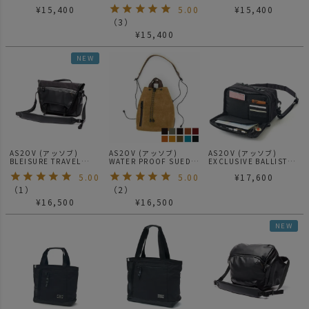
305D MINI SHOULDER
CORDURA 305D
NYLON MINI
¥
15,400
5.00
¥
15,400
FANNY PACK ファニー
SHOULDER 02
パック
（
3
）
¥
15,400
NEW
AS2OV (アッソブ)
AS2OV (アッソブ)
AS2OV (アッソブ)
BLEISURE TRAVEL
WATER PROOF SUEDE
EXCLUSIVE BALLISTIC
SHOULDER / ブレジャ
DRAWSTRING BAG / 巾
NYLON MINI
5.00
5.00
¥
17,600
ーシリーズ
着 バッグ
SHOULDER
（
1
）
（
2
）
¥
16,500
¥
16,500
NEW