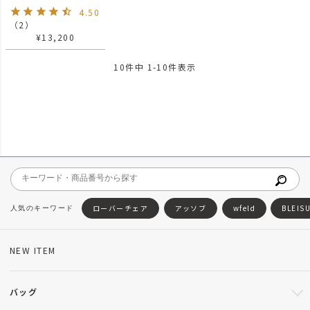
CORDURA 305D
4.50
SACOCHE サコッシュ
防水
（
2
）
¥
13,200
10
件中
1
-
10
件表示
ローバーチェア
アッソブ
wfeld
BLEIS
NEW ITEM
バッグ