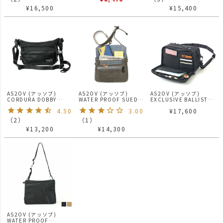
¥
16,500
¥
15,400
AS2OV (アッソブ)
AS2OV (アッソブ)
AS2OV (アッソブ)
CORDURA DOBBY
WATER PROOF SUEDE
EXCLUSIVE BALLISTIC
305D FANNY PACK ファ
Sacoche Wallet / サコ
NYLON MINI
4.50
3.00
¥
17,600
ニーパック ショルダー
ッシュウォレット
SHOULDER
（
2
）
（
1
）
¥
13,200
¥
14,300
AS2OV (アッソブ)
WATER PROOF