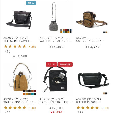
NEW
AS2OV (アッソブ)
AS2OV (アッソブ)
AS2OV
BLEISURE TRAVEL
WATER PROOF SUEDE
CORDURA DOBBY
SHOULDER / ブレジャ
MINI DRAW STRING
305D WALLET
5.00
¥
14,300
¥
13,750
ーシリーズ
SHOULDER / ミニ巾着
SHOULDER ウォレット
バッグ
ショルダー サコッシュ
（
1
）
¥
16,500
SALE
30%OFF
AS2OV (アッソブ)
AS2OV (アッソブ)
AS2OV (アッソブ)
WATER PROOF SUEDE
EXCLUSIVE BALLISTIC
WATER PROOF
DRAWSTRING BAG / 巾
NYLON WALLET
CORDURA 305D
5.00
¥
12,100
5.00
着 バッグ
SHOULDER / ショルダ
FANNY PACK ファニー
ーバック
パック
（
2
）
¥
8,470
（
3
）