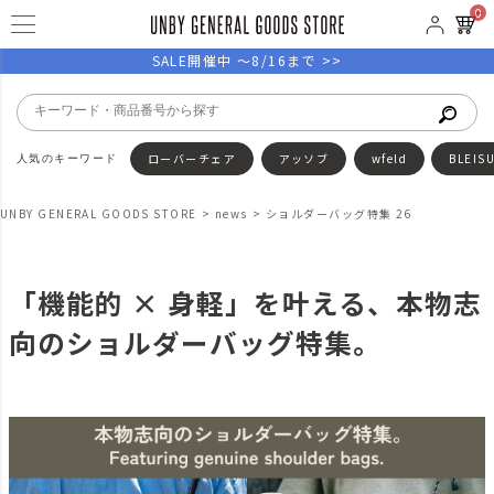
0
SALE開催中 ～8/16まで >>
ローバーチェア
アッソブ
wfeld
BLEIS
UNBY GENERAL GOODS STORE
news
ショルダーバッグ特集 26
「機能的 × 身軽」を叶える、本物志
向のショルダーバッグ特集。