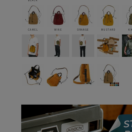
BLACK
CAMEL
WINE
ORANGE
MUSTARD
K