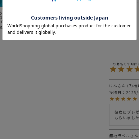
ITEM
バッ
アッソブ)
AS2OV (アッソブ)
AS2OV (アッソブ)
AS2OV (アッソブ)
A
OOF
WATER PROOF
HIGHDENSITY
CORDURA DOBBY
T
ITEM
バッ
COCHE
SUEDE Sacoche
DRAW STRING
305D 2WAY BAG
D
ュ
Wallet / サコッシ
BAG / 巾着ショル
Sサイズ / ショルダ
S
¥
14,300
¥
8,470
¥
15,400
¥
税込）
（税込）
（税込）
（税込）
ュウォレット
ダー
ーバック 061412
ョ
news
AS2O
news
UNBY 
news
アウタ
BRAND
AS
news
WATE
けん
7
福
BRAND
AS
投稿日
2025/
news
ショ
彼女にプレ
news
UNB
もらいまし
news
ショル
無地ラベル