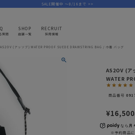
SALE開催中 ～8/16まで >>
AQ
SHOP
RECRUIT
る質問
店舗一覧
採用情報
AS2OV (アッソブ) WATER PROOF SUEDE DRAWSTRING BAG / 巾着 バッグ
PICK UP BRAND
AREL
OUTDOOR
G
AS2OV (
アウトドア
ゴ
WATER PR
テント/タープ
キャディバ
商品番号
091
ファニチャー
バッグ/ポ
GOLF
MINIMAL WORKS
CA
ランタン/ライト
クラブケー
¥
16,500
その他の取扱ブランド一覧はこちら
寝具
ウェア/ア
なら
月々
キッチン
その他グッ
※予約商品に