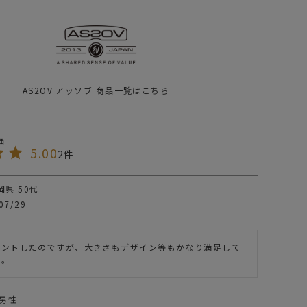
グ
ショルダー サコッシュ
S2OV (アッソブ)
AS2OV (アッソブ)
ONE LAYER
TONE LAYER MINI
グ
RAWSTRING
SHOULDER ミニシ
HOULDER 巾着シ
ョルダー
25,300
¥
16,500
（税込）
（税込）
ルダー
V TRAVEL FAIR
AS2OV アッソブ 商品一覧はこちら
BSET GIFT LIST 24
ーとバッグで作る、冬のUNBYスタイル。
2OV アッソブ
5.00
2
R_PROOF_SUEDE
岡県
50代
2OV アッソブ
アイテム別
ショルダーバッグ サコッシュ
07/29
ルダーバッグ特集
ゼントしたのですが、大きさもデザイン等もかなり満足して
Yスタッフの大解剖第8弾！
た。
ダーバッグ特集 26
男性