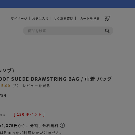
マイページ
お気に入り
よくある質問
カートを見る
OLF
OTHER
アッソブ)
ルフ
その他
OOF SUEDE DRAWSTRING BAG / 巾着 バッグ
5.00
（2）
レビューを見る
ッグ
財布
754
ーチ
キーホルダー/カラビナ
BINZERO
UNBY ORIGINAL
ス
キッチンツール
[
150
ポイント ]
税込
パレル
インテリア
1,375円
から。分割手数料無料
ズ
収納
はPaidyをご利用いただけません。