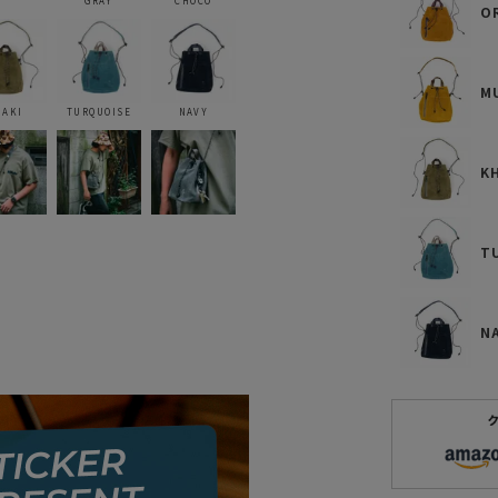
GRAY
CHOCO
O
M
HAKI
TURQUOISE
NAVY
K
T
N