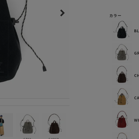
ガネ
焚き火/ストーブ
カラー
フィールドギア
クーラーボックス
B
コンテナ/収納
ステッカー
G
その他
C
C
W