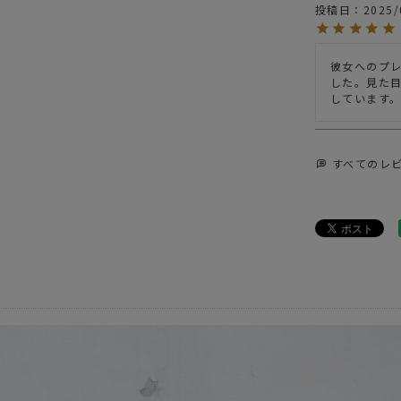
news
TRAV
投稿日
2025/
news
防水
彼女へのプ
した。見た
すべてのレ