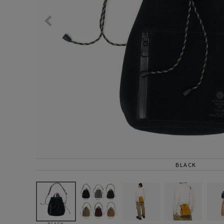
サングラス/メ
時計
その他
BLACK