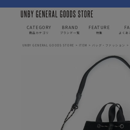
CATEGORY
BRAND
FEATURE
F
商品カテゴリ
ブランド一覧
特集
よくあ
UNBY GENERAL GOODS STORE
ITEM
バッグ・ファッション
BAG
APP
バッグ
アパレル
リュック/バックパック
トップス
ショルダー/サコッシュ
アウター
AS2OV
AS2OV 
ビジネスバッグ
パンツ
トートバッグ/ボストン
キャップ/帽子
ポーチ・クラッチ
シューズ/靴下