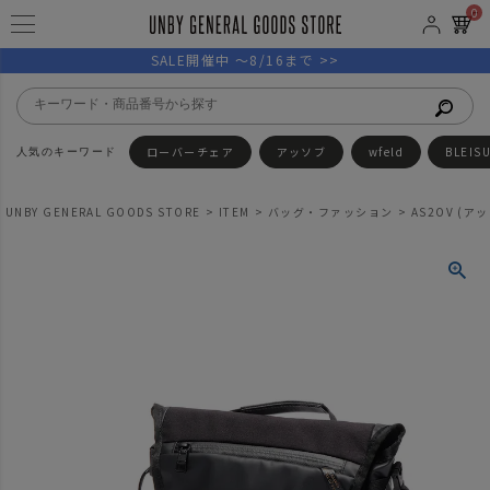
0
SALE開催中 ～8/16まで >>
ローバーチェア
アッソブ
wfeld
BLEIS
UNBY GENERAL GOODS STORE
ITEM
バッグ・ファッション
AS2OV (アッ