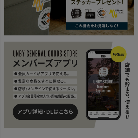
news
TRAVEL
news
AS2OV Go Out
news
【UNBY的】 TEE＆MINI BAG