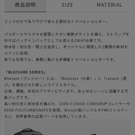
商品説明
SIZE
MATERIAL
フック付きで吊り下げて使える便利なトラベルショルダー。
パスポートやスマホを整理しやすい複数ポケットを備え、ストラップを
外せばバッグインバッグとしても使える2WAY仕様です。
耐水性・耐久性・軽さを追求し、オリジナルに開発した2種類の素材を
メインに採用。
旅でも日常でも、身軽に動ける多機能トラベルショルダーです。
「BLEISURE SERIES」
Bleisure（ブレジャー）とは、「Business（仕事）」と「Leisure（遊
び」を融合させた新しいライフスタイル。
出張、通勤、休日のアクティビティまで、あらゆるシーンに活躍する万
能バッグです。
高い耐久性と耐水性を備えた、330D×1000D CORDURA® 3レイヤーや
600D POLYCARBONATEを使用。Woojin製バックルやYKKファスナー
など、世界基準の品質パーツを採用しています。