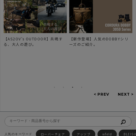
【AS2OV's OUTDOOR】共鳴す
【新作登場】人気のDOBBYシリ
で
る、大人の遊び。
ーズのご紹介。
ローバーチェア
アッソブ
wfeld
BLEIS