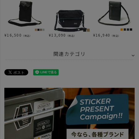
¥
16,500
¥
13,090
¥
16,940
（税込）
（税込）
（税込）
関連カテゴリ
BRAND
AS2OV アッソブ
BRAND
AS2OV アッソブ
BLEISURE SERIES-ブレジャーシリーズ
ITEM
バッグ
ショルダー サコッシュ
news
AS2OV「BLEISURE」シリーズ全6モデル徹底解説
news
AS2OV TRAVEL FAIR
news
ショルダーバッグ特集 26