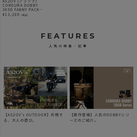
AS2OV (アッソブ)
CORDURA DOBBY
305D FANNY PACK
ファニーパック ショ
¥
13,200
（税込）
ルダー
FEATURES
人気の特集・記事
【AS2OV's OUTDOOR】共鳴す
【新作登場】人気のDOBBYシリ
で
る、大人の遊び。
ーズのご紹介。