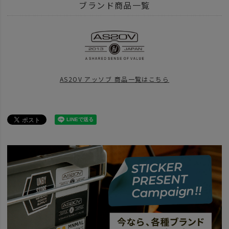
BRAND
AS2OV アッソブ
CORDURA DOBBY 305D - コーデュラ ドビー
ブランド商品一覧
news
再入荷！AS2OVのショルダーシリーズ
ITEM
バッグ
ITEM
バッグ
ショルダー サコッシュ
AS2OV アッソブ 商品一覧はこちら
SPECIAL
父の日
竹 -5000円～
BRAND
AS2OV アッソブ
news
夏旅の相棒
BRAND
AS2OV アッソブ
アイテム別
ファニーパック ミニショルダー
news
ショルダーバッグ特集 26
news
DOBBYシリーズ
news
お出かけも快適に過ごすショルダーバッグ５選
news
ショルダーバッグ特集