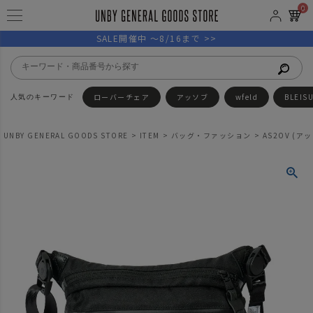
0
SALE開催中 ～8/16まで >>
ローバーチェア
アッソブ
wfeld
BLEIS
UNBY GENERAL GOODS STORE
ITEM
バッグ・ファッション
AS2OV (ア