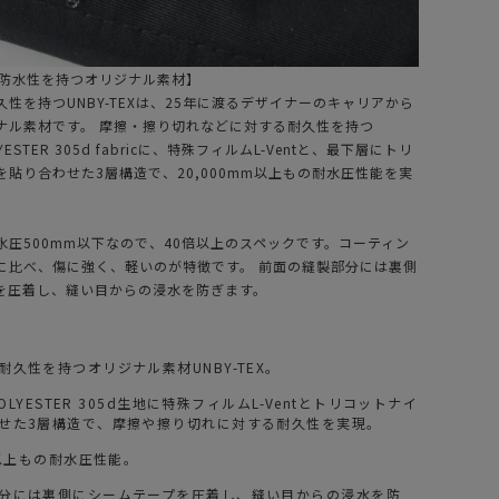
の防水性を持つオリジナル素材】
性を持つUNBY-TEXは、25年に渡るデザイナーのキャリアから
ナル素材です。 摩擦・擦り切れなどに対する耐久性を持つ
LYESTER 305d fabricに、特殊フィルムL-Ventと、最下層にトリ
貼り合わせた3層構造で、20,000mm以上もの耐水圧性能を実
水圧500mm以下なので、40倍以上のスペックです。コーティン
に比べ、傷に強く、軽いのが特徴です。 前面の縫製部分には裏側
を圧着し、縫い目からの浸水を防ぎます。
久性を持つオリジナル素材UNBY-TEX。
POLYESTER 305d生地に特殊フィルムL-Ventとトリコットナイ
せた3層構造で、摩擦や擦り切れに対する耐久性を実現。
m以上もの耐水圧性能。
分には裏側にシームテープを圧着し、縫い目からの浸水を防