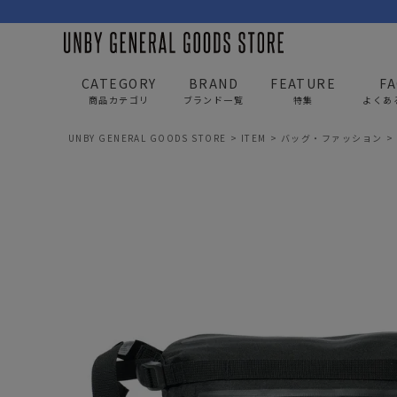
CATEGORY
BRAND
FEATURE
F
商品カテゴリ
ブランド一覧
特集
よくあ
UNBY GENERAL GOODS STORE
ITEM
バッグ・ファッション
BAG
APP
バッグ
アパレル
リュック/バックパック
トップス
ショルダー/サコッシュ
アウター
AS2OV
AS2OV 
ビジネスバッグ
パンツ
トートバッグ/ボストン
キャップ/帽子
ポーチ・クラッチ
シューズ/靴下