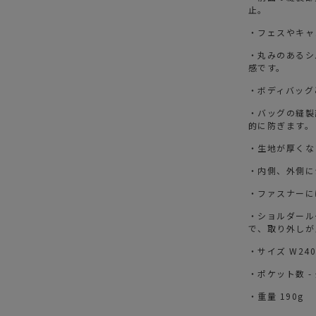
止。
・フェスやキャ
・丸みのあるシ
感です。
・ボディバッグ
・バッグの縫製
的に防ぎます。
・生地が厚くな
・内側、外側に
・ファスナーに
・ショルダール
で、取り外しが
・サイズ W240 
・ポケット数 - 外装
・重量 190g