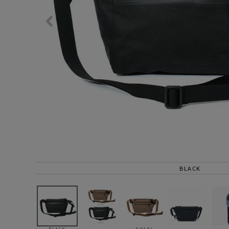
サングラス/メ
時計
その他
BLACK