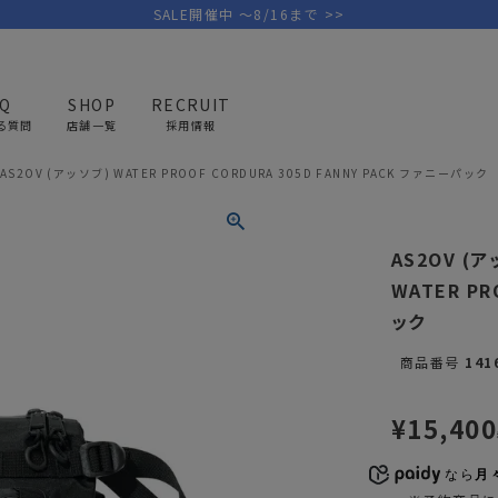
SALE開催中 ～8/16まで >>
AQ
SHOP
RECRUIT
る質問
店舗一覧
採用情報
AS2OV (アッソブ) WATER PROOF CORDURA 305D FANNY PACK ファニーパック
PICK UP BRAND
AREL
OUTDOOR
G
AS2OV (
アウトドア
ゴ
WATER PR
ック
テント/タープ
キャディバ
商品番号
141
ファニチャー
バッグ/ポ
GOLF
MINIMAL WORKS
CA
ランタン/ライト
クラブケー
¥
15,400
その他の取扱ブランド一覧はこちら
寝具
ウェア/ア
なら
月々
キッチン
その他グッ