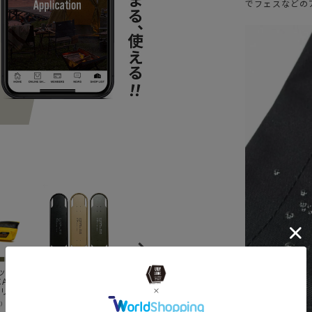
でフェスなどの
アッソブ)
Ballistics バリス
Bush Craft Inc.
cote&ciel コート
c
CASE
ティクス SBS
ブッシュクラフト/
エシエルLETGO
エ
ラリーケ
TABLE TOP (SK8)
薪割台
PETITS SILVER レ
S
ットゴー
¥
18,480
¥
3,630
¥
6,600
¥
込）
（税込）
（税込）
（税込）