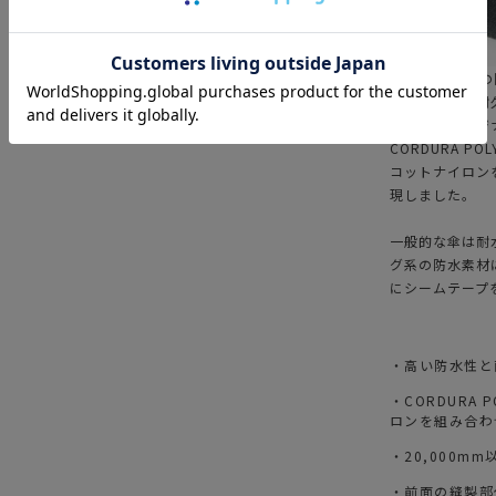
【傘の40倍も
高い防水性と耐久
生まれたオリジ
CORDURA PO
コットナイロンを
現しました。
一般的な傘は耐
グ系の防水素材
にシームテープ
・高い防水性と耐
・CORDURA 
ロンを組み合わ
・20,000m
・前面の縫製部