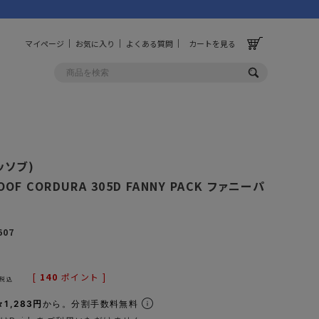
マイページ
お気に入り
よくある質問
カートを見る
OLF
OTHER
アッソブ)
ルフ
その他
OOF CORDURA 305D FANNY PACK ファニーパ
ッグ
財布
607
ーチ
キーホルダー/カラビナ
BINZERO
UNBY ORIGINAL
ス
キッチンツール
[
140
ポイント ]
税込
パレル
インテリア
1,283円
から。分割手数料無料
ズ
収納