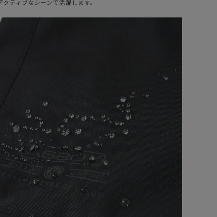
アクティブなシーンで活躍します。
ote&ciel コート
cote&ciel コート
シエルPo
エシエルLetgo
mooth Sunray
Orange/Silver
43,890
¥
6,050
（税込）
（税込）