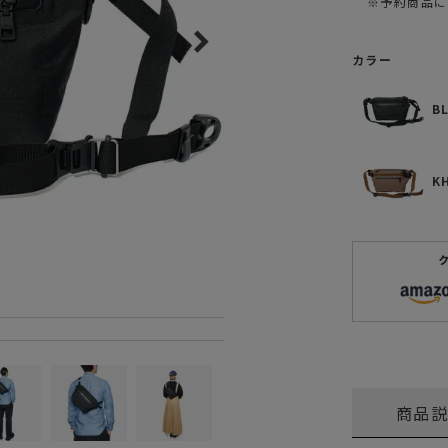
※予約商品に
ガネ
焚き火/ストーブ
フィールドギア
カラー
クーラーボックス
B
コンテナ/収納
ステッカー
K
その他
商品