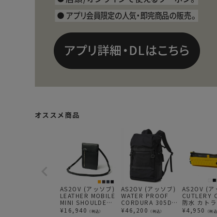
オススメ商品
AS2OV (アッソブ)
AS2OV (アッソブ)
AS2OV (
LEATHER MOBILE
WATER PROOF
CUTLERY 
MINI SHOULDER
CORDURA 305D
防水 カト
モバイルミニショ
BACK PACK / 防水
ース X-PAC
¥
16,940
¥
46,200
¥
4,950
（税込）
（税込）
（税
ルダー
バックパック リュ