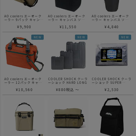
AO coolers エーオーク
AO coolers エーオーク
AO coolers エーオーク
ーラー 9パック キャンバ
ーラー キャンバス ソフ
ーラー キャンバス ソフ
スソフトクーラー / サン
トクーラートート
トボトルクーラー
¥
9,900
¥
11,550
¥
4,840
ドトープ
NEW
NEW
NEW
AO coolers エーオーク
COOLER SHOCK クーラ
COOLER SHOCK クーラ
ーラー 12パック キャン
ーショック HARD LONG
ーショック SUPER
バスソフトクーラー / バ
LONG L
¥
10,560
¥
880
税込
〜
¥
2,530
ーントオーカー