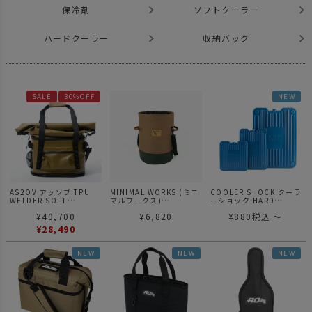
保冷剤
ソフトクーラー
ハードクーラー
収納バック
SALE
30%OFF
NEW
AS2OV アッソブ TPU
MINIMAL WORKS (ミニ
COOLER SHOCK クーラ
WELDER SOFT
マルワークス)
ーショック HARD
COOLER BAG 35L ソフ
STORAGE BAG / 収納バ
STRONG
¥
40,700
¥
6,820
¥
880
税込
〜
トクーラーバッグ 420D
ック
TPU WELDER SERIES
¥
28,490
NEW
NEW
NEW