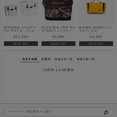
PETROMAX ペトロマッ
IGLOO REAL TREE HLC
MINIMAL WORKS (ミニ
クス ウルトラ パッシ
12-63013 ソフトクーラ
マルワークス)
ブ クーラー 50L
ーボックス
WASHING TOOL
¥
57,200
¥
5,060
¥
5,060
ORGANIZER / 収納バッ
ク
SOLD OUT
SOLD OUT
SOLD OUT
おすすめ順
新着順
価格が安い順
価格が高い順
54
件中
1
-
54
件表示