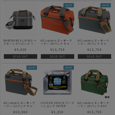
NEW
NEW
BAREBONES LIVING ベ
AO coolers エーオーク
AO coolers エーオーク
アボーンズリビング ソフ
ーラー 24パック キャン
ーラー 24パック キャン
トクーラー パスファイン
バスソフトクーラー / バ
バスソフトクーラー / ク
¥
9,020
¥
13,750
¥
13,750
ダー グレー
ーントオーカー
ールグレー
SOLD OUT
SOLD OUT
SOLD OUT
NEW
NEW
AO coolers エーオーク
COOLER SHOCK クーラ
AO coolers エーオーク
ーラー 12パック キャン
ーショック SUPER
ーラー 24パック AOC パ
バスソフトクーラー / ク
LONG S
ック キャンバス ソフト
¥
10,560
¥
1,210
¥
13,750
ールグレー
クーラー