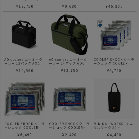
バスソフトクーラー / ブ
CONTAINER マルチコン
CARRIER COOLER
¥
13,750
¥
9,680
¥
46,200
ラック
テナ BLACK
45QT クーラーボックス
AO coolers エーオーク
AO coolers エーオーク
COOLER SHOCK クーラ
ーラー 12パック AOC パ
ーラー 24パック AOC パ
ーショック COOLER
ック キャンバス ソフト
ック キャンバス ソフト
SHOCK M set
¥
10,560
¥
13,750
¥
5,720
クーラー
クーラー
COOLER SHOCK クーラ
COOLER SHOCK クーラ
MINIMAL WORKS (ミニ
ーショック COOLER
ーショック COOLER
マルワークス)
SHOCK L set
SHOCK L
STORAGE BAG S / 収納
¥
6,490
¥
2,420
¥
4,400
バック