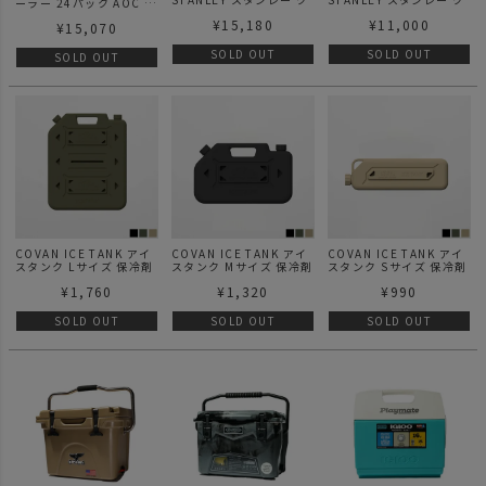
ーラー 24パック AOC パ
ーラーボックス 15.1L キ
ーラーボックス 6.6L キ
ック キャンバス ソフト
¥
15,180
¥
11,000
ャンプ キャンプ用品 ア
ャンプ キャンプ用品 ア
¥
15,070
クーラー モッシーオーク
ウトドア アウトドア用品
ウトドア アウトドア用品
ボトムランド ソフトクー
ピクニック 持ち運び 携
ソロキャンプ ソロ 1人
SOLD OUT
SOLD OUT
ラー
SOLD OUT
帯 収納 大型 大容量 大人
ピクニック 持ち運び 携
数 保冷力 持続 スポーツ
帯 収納 小型 保冷力 釣り
釣り 便利 密閉 開けやす
便利 密閉 開けやすい
い 調節
COVAN ICE TANK アイ
COVAN ICE TANK アイ
COVAN ICE TANK アイ
スタンク Lサイズ 保冷剤
スタンク Mサイズ 保冷剤
スタンク Sサイズ 保冷剤
¥
1,760
¥
1,320
¥
990
SOLD OUT
SOLD OUT
SOLD OUT