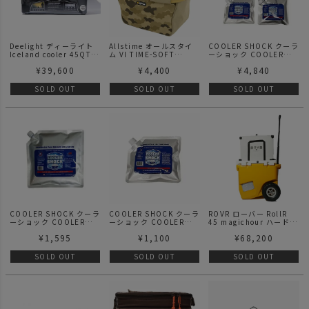
Deelight ディーライト
Allstime オールスタイ
COOLER SHOCK クーラ
Iceland cooler 45QT-
ム VI TIME-SOFT
ーショック COOLER
BK SV Camo
COOLER BAG クーラー
SHOCK S set
¥
39,600
¥
4,400
¥
4,840
ボックス ソフトクーラー
SOLD OUT
SOLD OUT
SOLD OUT
COOLER SHOCK クーラ
COOLER SHOCK クーラ
ROVR ローバー RollR
ーショック COOLER
ーショック COOLER
45 magichour ハードク
SHOCK M
SHOCK S
ーラーボックス
¥
1,595
¥
1,100
¥
68,200
SOLD OUT
SOLD OUT
SOLD OUT