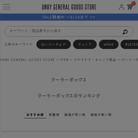
0
SALE開催中 ～8/16まで >>
ローバーチェア
アッソブ
wfeld
BLEIS
UNBY GENERAL GOODS STORE
ITEM
アウトドア・キャンプ用品
クーラー
クーラーボックス
クーラーボックスのランキング
おすすめ順
新着順
価格が安い順
価格が高い順