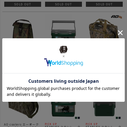
SOLD OUT
SOLD OUT
SOLD OUT
AO coolers エーオーク
STANLEY スタンレー ク
AO coolers エーオーク
ーラーズ ランチクーラー
ーラーボックス 15.1L キ
ーラー 24パック AOC パ
ウッドランドカモ
ャンプ キャンプ用品 ア
ック キャンバス ソフト
¥
8,140
¥
16,500
¥
15,070
ウトドア アウトドア用品
クーラーモッシーオーク
ピクニック 持ち運び 携
ハビタットソフトクーラ
帯 収納 大型 大容量 大人
ー
SOLD OUT
SOLD OUT
SOLD OUT
数 保冷力 持続 スポーツ
釣り 便利 密閉 開けやす
い 調節 グリーン
AO coolers エーオーク
PICK UP
PICK UP
STANLEY スタンレー ク
STANLEY スタンレー ク