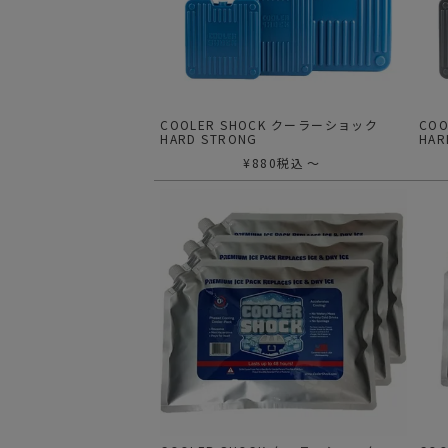
サングラス/メ
時計
その他
COOLER SHOCK クーラーショック
CO
HARD STRONG
HAR
¥
880
税込
〜