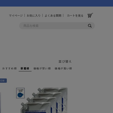
マイページ
お気に入り
よくある質問
カートを見る
OLF
OTHER
ルフ
その他
並び替え
おすすめ順
新着順
価格が安い順
価格が高い順
ッグ
財布
NEW
ーチ
キーホルダー/カラビナ
BINZERO
UNBY ORIGINAL
ス
キッチンツール
パレル
インテリア
ズ
収納