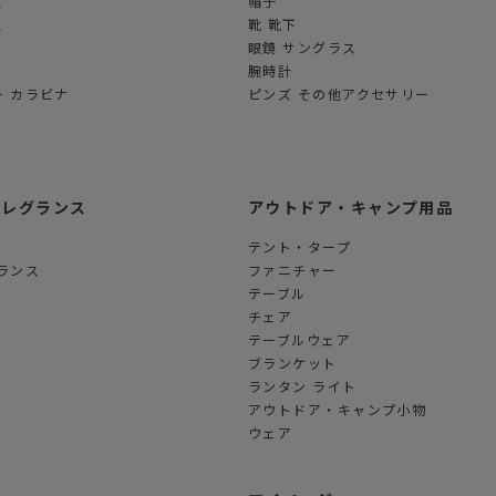
ス
帽子
ス
靴 靴下
眼鏡 サングラス
腕時計
 カラビナ
ピンズ その他アクセサリー
フレグランス
アウトドア・キャンプ用品
テント・タープ
ランス
ファニチャー
テーブル
チェア
テーブルウェア
ブランケット
ランタン ライト
アウトドア・キャンプ小物
ウェア