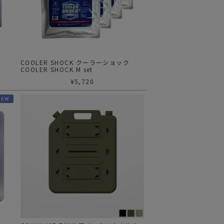
ステーショナリー
コスメ/フレグランス
スマホアクセ
ステッカー
ク
COOLER SHOCK クーラーショック
COOLER SHOCK M set
食品/調味料
¥
5,720
その他/ホビー
NEW