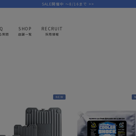
SALE開催中 ～8/16まで >>
AQ
SHOP
RECRUIT
る質問
店舗一覧
採用情報
ア・キャンプ用品
クーラーボックス
保冷剤
PICK UP BRAND
AREL
OUTDOOR
G
アウトドア
ゴ
テント/タープ
キャディバ
NEW
ファニチャー
バッグ/ポ
GOLF
MINIMAL WORKS
CA
ランタン/ライト
クラブケー
その他の取扱ブランド一覧はこちら
寝具
ウェア/ア
キッチン
その他グッ