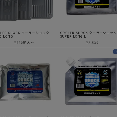
ガネ
焚き火/ストーブ
フィールドギア
クーラーボックス
コンテナ/収納
OLER SHOCK クーラーショック
COOLER SHOCK クーラーショッ
D LONG
SUPER LONG L
ステッカー
¥
880
税込
〜
¥
2,530
その他