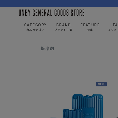
CATEGORY
BRAND
FEATURE
F
商品カテゴリ
ブランド一覧
特集
よくあ
UNBY GENERAL GOODS STORE
ITEM
アウトド
保冷剤
BAG
APP
バッグ
アパレル
リュック/バックパック
トップス
NEW
ショルダー/サコッシュ
アウター
AS2OV
AS2OV 
ビジネスバッグ
パンツ
トートバッグ/ボストン
キャップ/帽子
ポーチ・クラッチ
シューズ/靴下