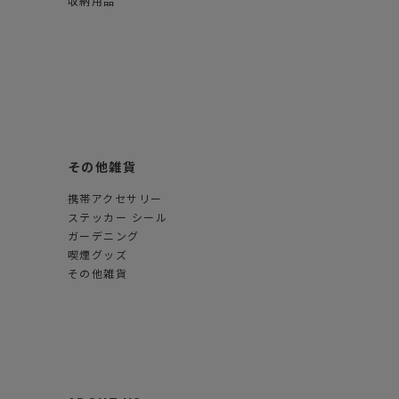
収納用品
その他雑貨
携帯アクセサリー
ステッカー シール
ガーデニング
喫煙グッズ
その他雑貨