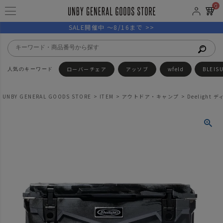
0
SALE開催中 ～8/16まで >>
ローバーチェア
アッソブ
wfeld
BLEIS
UNBY GENERAL GOODS STORE
ITEM
アウトドア・キャンプ
Deelight デ