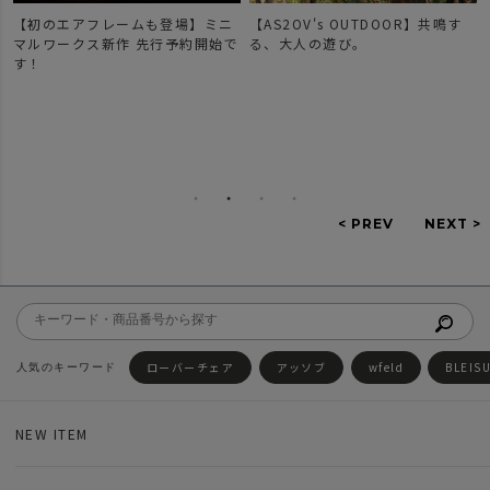
【初のエアフレームも登場】ミニ
【AS2OV's OUTDOOR】共鳴す
マルワークス新作 先行予約開始で
る、大人の遊び。
す！
ローバーチェア
アッソブ
wfeld
BLEIS
NEW ITEM