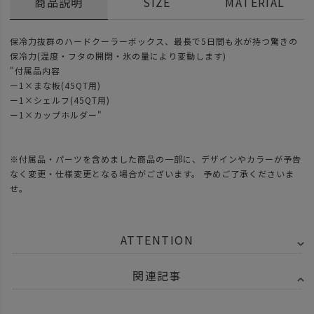
商品説明
SIZE
MATERIAL
保冷力抜群のハードクーラーボックス、最長で5日間も氷が持つ驚きの
保冷力(温度・フタの開閉・氷の量により変動します)
"付属品内容
ー1×まな板(45QT用)
ー1×シェルフ(45QT用)
ー1×カップホルダー"
※付属品・パーツを含めました商品の一部に、デザインやカラーが予告
なく変更・仕様変更となる場合がございます。 予めご了承くださいま
せ。
ATTENTION
関連記事