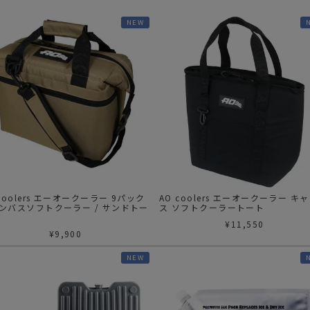
ガネ
焚き火/ストーブ
NEW
フィールドギア
クーラーボックス
コンテナ/収納
ステッカー
その他
 coolers エーオークーラー 9パック
AO coolers エーオークーラー キ
ンバスソフトクーラー / サンドトー
ス ソフトクーラートート
¥
11,550
¥
9,900
NEW