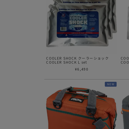
COOLER SHOCK クーラーショック
CO
COOLER SHOCK L set
COO
¥
6,490
NEW