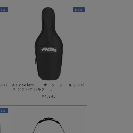
ステーショナリー
NEW
NEW
コスメ/フレグランス
スマホアクセ
ステッカー
食品/調味料
その他/ホビー
ャンバ
AO coolers エーオークーラー キャンバ
ス ソフトボトルクーラー
¥
4,840
NEW