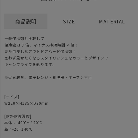
商品説明
SIZE
MATERIAL
一般保冷剤と比較して
保冷能力 3 倍、マイナス持続時間 ４倍！
見た目良しなアウトドアハード保冷剤！
思わず見せたくなるスタイリッシュなカラーとデザインで
キャンプライフを彩ります。
※火気厳禁、電子レンジ・食洗器・オーブン不可
[サイズ]
W220×H135×D30mm
[耐熱耐冷温度]
本体：-40℃～120℃
蓋：-20~140℃