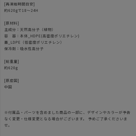
[再凍結時間目安]
約620gで18～24H
[原材料]
主成分：天然高分子（植物）
容 器：本体_HDPE(高密度ポリエチレン)
蓋_LDPE（低密度ポリエチレン）
保冷剤：吸水性高分子
[総重量]
約620g
[原産国]
中国
※付属品・パーツを含めました商品の一部に、デザインやカラーが予告
なく変更・仕様変更となる場合がございます。 予めご了承くださいま
せ。