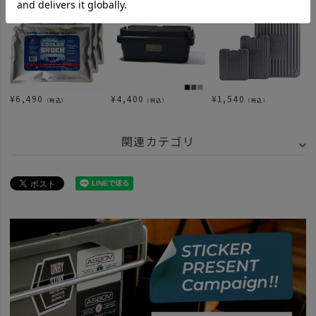
¥
6,490
¥
4,400
¥
1,540
（税込）
（税込）
（税込）
関連カテゴリ
BRAND
UNBY SELECT
COVAN
ITEM
アウトドア・キャンプ用品
クーラーボックス
保冷剤
news
COVAN ICE TANK
news
UNBYおすすめクーラーボックス22