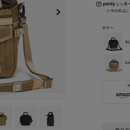
なら
月々
ガネ
焚き火/ストーブ
※予約商品に
フィールドギア
クーラーボックス
カラー
コンテナ/収納
B
ステッカー
その他
K
商品