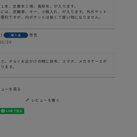
１本、文庫本１冊、長財布、が入ります。

EL
トには、定期券、キー、小銭入れ、が入ります。外ポケット
が便利ですが、内ポケットは狭くて使い物になりません。
 SUMMER SALE
AS2OV
1
男性
購入者
01/20
きさ。チョイお出かけの時に財布、スマホ、メガネケースが
まります。
ビューを見る
レビューを書く