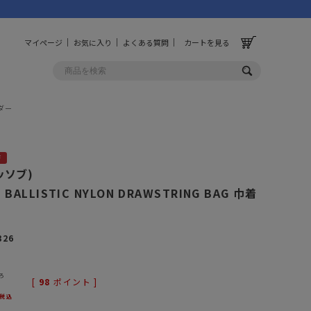
マイページ
お気に入り
よくある質問
カートを見る
ルダー
OLF
OTHER
F
ルフ
その他
アッソブ)
E BALLISTIC NYLON DRAWSTRING BAG 巾着
ッグ
財布
ーチ
キーホルダー/カラビナ
326
BINZERO
UNBY ORIGINAL
ス
キッチンツール
パレル
インテリア
ろ
[
98
ポイント ]
税込
ズ
収納