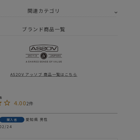
関連カテゴリ
2OV アッソブ
EXCLUSIVE BALLISTIC NYLON - バリスティック ナイロン
ブランド商品一覧
グ
ショルダー サコッシュ
グ
2OV アッソブ
アイテム別
ショルダーバッグ サコッシュ
AS2OV アッソブ 商品一覧はこちら
arm Goods - 防寒具特集
2OV アッソブ
S2OV(アッソ
AS2OV(アッソ
)HABIT
ブ)HABIT
HOULDER
SHOULDER
OV拘りのマテリアル、別注バリスティックシリーズ再入荷です。
4.00
2
RIES 305D
SERIES 305D
6,600
¥
4,620
（税込）
（税込）
ATER PROOF
WATER PROOF
ORDURA
CORDURA
OVのおすすめトラベルバッグ国内旅行編
OUCH ポーチ ハ
CONPACT
愛知県
男性
購入者
ット KHAKI
WALLET コンパク
bout EXCLUSIVE BALLISTIC NYLON Series
トウォレット 財布
02/24
ハビット BLACK
V TRAVEL FAIR