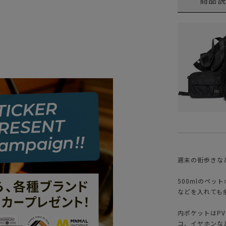
週末の街歩きな
500mlのペ
などを入れても
内ポケットはP
コ、イヤホンな