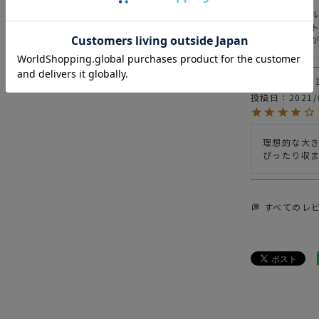
ペットボトル
news
TRAV
外のポケッ
は開け閉め
SALE
2026
ドリバム
投稿日
2021/
理想的な大
ぴったり収
すべてのレ