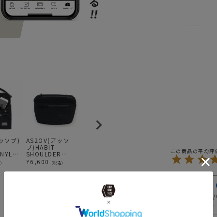
BRAND
AS
ITEM
バッ
ITEM
バッ
BRAND
AS
SPECIAL
W
BRAND
AS
アッソブ)
AS2OV(アッソ
AS2OV (アッソブ)
AS2OV(アッソ
A
E
ブ)HABIT
HIGHDENSITY
ブ)HABIT
ブ
 NYLON
SHOULDER
DRAW STRING
SHOULDER
S
news
AS2
SERIES 305D
BAG / 巾着ショル
SERIES 305D
SE
¥
6,600
¥
8,470
¥
4,290
¥
込）
（税込）
（税込）
（税込）
 / ショ
WATER PROOF
ダー
WATER PROOF
W
ク
CORDURA
CORDURA
C
news
AS2
POUCH ポーチ ハ
SUNGLASSES
P
MILES
1
ビット BLACK
CASE サングラス
ビ
news
All A
ケース ハビット
投稿日
2021/
BLACK
news
AS2O