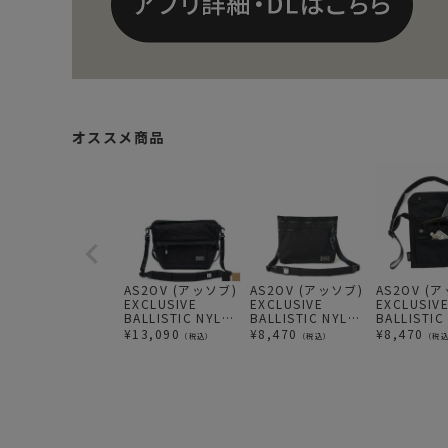
オススメ商品
AS2OV (アッソブ)
AS2OV (アッソブ)
AS2OV (
EXCLUSIVE
EXCLUSIVE
EXCLUSIV
BALLISTIC NYLON
BALLISTIC NYLON
BALLISTIC
MESSENGER BAG
MINI SHOULDER
WALLET
¥
13,090
¥
8,470
¥
8,470
（税込）
（税込）
（税
メッセンジャーバ
03
SHOULDER
ッグ
ルダーバッ