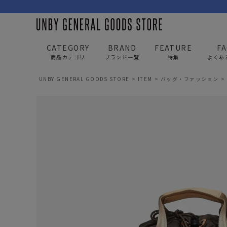
CATEGORY
BRAND
FEATURE
F
商品カテゴリ
ブランド一覧
特集
よくあ
UNBY GENERAL GOODS STORE
ITEM
バッグ・ファッション
BAG
APP
バッグ
アパレル
リュック/バックパック
トップス
ショルダー/サコッシュ
アウター
AS2OV
AS2OV 
ビジネスバッグ
パンツ
トートバッグ/ボストン
キャップ/帽子
ポーチ・クラッチ
シューズ/靴下