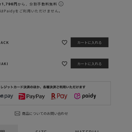
1,796円
から。分割手数料無料
ステーショナリー
はPaidyをご利用いただけません。
コスメ/フレグランス
スマホアクセ
ステッカー
LACK
カートに入れる
食品/調味料
その他/ホビー
HAKI
カートに入れる
BLACK
商品についてのお問い合わせ
説明
SIZE
MATERIAL