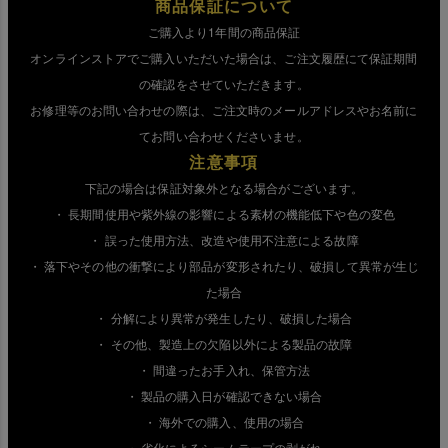
商品保証について
ご購入より1年間の商品保証
オンラインストアでご購入いただいた場合は、ご注文履歴にて保証期間
の確認をさせていただきます。
お修理等のお問い合わせの際は、ご注文時のメールアドレスやお名前に
てお問い合わせくださいませ。
注意事項
下記の場合は保証対象外となる場合がございます。
・ 長期間使用や紫外線の影響による素材の機能低下や色の変色
・ 誤った使用方法、改造や使用不注意による故障
・ 落下やその他の衝撃により部品が変形されたり、破損して異常が生じ
た場合
・ 分解により異常が発生したり、破損した場合
・ その他、製造上の欠陥以外による製品の故障
・ 間違ったお手入れ、保管方法
・ 製品の購入日が確認できない場合
・ 海外での購入、使用の場合
・ 劣化によるシームテープの剥がれ