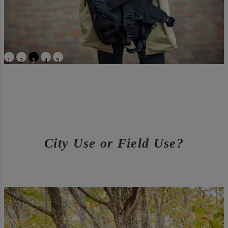
1
2
3
4
5
City Use or Field Use?