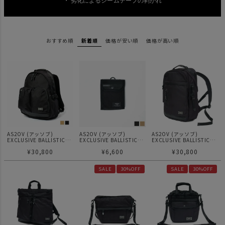
おすすめ順
新着順
価格が安い順
価格が高い順
AS2OV (アッソブ)
AS2OV (アッソブ)
AS2OV (アッソブ)
EXCLUSIVE BALLISTIC
EXCLUSIVE BALLISTIC
EXCLUSIVE BALLISTIC
2POCKET DAYPACK / 2ポ
NYLON COMPACT
NYLON DAY PACK / ビジネ
¥
30,800
¥
6,600
¥
30,800
ケット デイパック バック
WALLET 財布 ミニ財布
スリュック ビジネスバッ
パック
グ
SALE
30%OFF
SALE
30%OFF