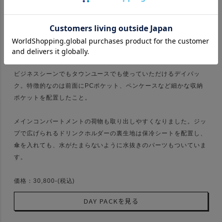
DAY PACK
ビジネスシーンでもタウンユースでも使っていただけるデイパッ
ク。特徴的なのは前面にPCポケット、ペンケースなど細かな収納
ポケットを配置したこと。
メインコンパートメントの荷物も取り出しやすくなりました。ジッ
プで広げられるドリンクホルダーの裏生地は保冷シートを配置し、
傘を入れても、水がたまらないように水抜きのパーツもついていま
す。
価格：30,800-(税込)
DAY PACKを見る