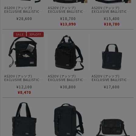
AS2OV (アッソブ)
AS2OV (アッソブ)
AS2OV (アッソブ)
EXCLUSIVE BALLISTIC
EXCLUSIVE BALLISTIC
EXCLUSIVE BALLISTIC
NYLON 3WAY HELMET
NYLON MESSENGER BAG
NYLON DRAWSTRING
¥
28,600
¥
18,700
¥
15,400
BACKPACK バックパック /
メッセンジャーバッグ
BAG 巾着ショルダー
ショルダー / トート
¥
13,090
¥
10,780
SALE
30%OFF
AS2OV (アッソブ)
AS2OV (アッソブ)
AS2OV (アッソブ)
EXCLUSIVE BALLISTIC
EXCLUSIVE BALLISTIC
EXCLUSIVE BALLISTIC
NYLON WALLET
NYLON 2WAY TOTE BACK
NYLON TOTE S トートバ
¥
12,100
¥
30,800
¥
17,600
SHOULDER / ショルダー
PACK / バックパック リュ
ッグ ハンドバッグ
バック
ック
¥
8,470