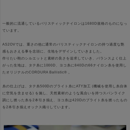
一般的に流通しているバリスティックナイロンは1680D規格のものになっ
ています。
AS2OVでは、重さの他に通常のバリスティックナイロンの持つ過度な艶
感もおさえる事を念頭に、生地をデザインしていきました。
作りたい鞄のシルエットと素材の良さを追求していき、バランスよく仕上
がった生地は、タテ糸に1000D、ヨコ糸に840Dの66ナイロン糸を使用し
たオリジナルのCORDURA Ballistic® 。
糸の仕上げは、タテ糸500Dのブライト糸にATY加工 (機械を使用し糸自体
に空気を含ませる) を施し、天然素材のような風合いを持つスパンライク
調にし撚った糸を2本引き揃え、ヨコ糸は420Dのブライト糸を撚ったもの
を2本引き揃えオックス織りしています。