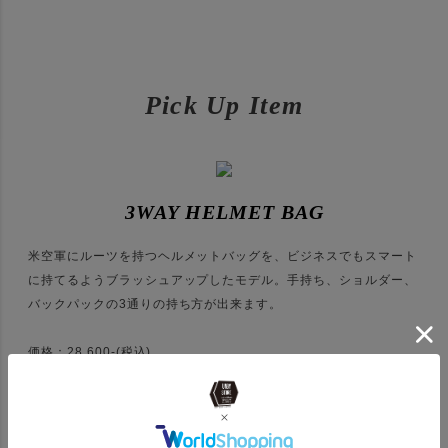
Pick Up Item
3WAY HELMET BAG
米空軍にルーツを持つヘルメットバッグを、ビジネスでもスマート
に持てるようブラッシュアップしたモデル。手持ち、ショルダー、
バックパックの3通りの持ち方が出来ます。
価格：28,600-(税込)
3WAY HELMET BAG を見る