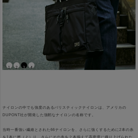
1
2
3
4
ナイロンの中でも強度のあるバリスティックナイロンは、アメリカの
DUPONT社が開発した強靭なナイロンの名称です。
当時一番強い繊維とされた66ナイロンを、さらに強くするために2本の糸
を1本に撚（よ）り、さらにその糸を２本揃えて高密度に織り上げられた