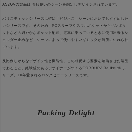
AS2OVの製品は 普段使いのシーンを想定しデザインされています。
バリスティックシリーズは特に「ビジネス」シーンにおいておすすめした
いシリーズです。そのため、PCスリーブやスマホポケットからペンポケ
ットなどの細やかなポケット配置、電車に乗っているときに使用出来るシ
ョルダー止めなど、シーンによって使いやすいギミックが随所にいれられ
ています。
反比例しがちなデザイン性と機能性。この相反する要素を兼備させた製品
であること。経験値のあるデザイナーがつくるCORDURA Ballistic® シ
リーズ、10年愛されるロングセラーシリーズです。
Packing Delight