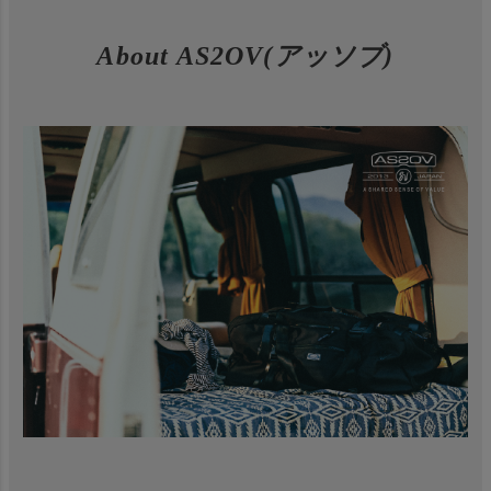
About AS2OV(アッソブ)