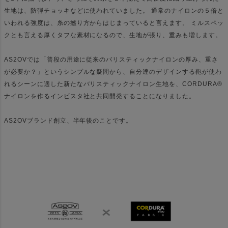
生地は、防弾チョッキなどに使われていました。 通常のナイロンの５倍と
いわれる強度は、糸の撚り方からはじまっていると言えます。 ミルスペッ
クとも言える厚くタフな素材になるので、生地が張り、重みも増します。
AS2OVでは「普段の用途に従来のバリスティックナイロンの厚み、重さ
が必要か？」というシンプルな疑問から、自分達のデザインする鞄が使わ
れるシーンに適した新たなバリスティックナイロン生地を、CORDURA®
ナイロンを作るインビスタ社と共同開発することになりました。
AS2OVブランド創立、半年後のことです。