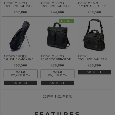
AS2OV (アッソブ)
AS2OV (アッソブ)
AS2OV アッソブ
EXCLUSIVE BALLISTIC
EXCLUSIVE BALLISTIC
ビジネスリュック ビジネ
NYLON 2WAY BOSTON /
NYLON 2POCKET BACK
スバッグ リュック 3WAY
¥
52,800
¥
44,000
¥
38,500
ボストンバック
PACK / バックパック
バッグ EXCLUSIVE
BALLISTIC NYLON 3WAY
BACK PACK 061300
LIMITED
AS2OV×CPH別注
AS2OV (アッソブ)
AS2OV
BALLISTIC CADDY BAG
SOMABITO UNBYSTORE
EXCLUSIVE BALLISTIC
BLACK
別注 BALLISTIC HELMET
NYLON BUSINESS BAG L
¥
93,500
¥
30,800
¥
30,800
3WAY BP-BK バックパック
/ ビジネスバック
/ ショルダー / トート
SOLD OUT
販売期間
販売期間
2025/03/20 12:00
〜
2024/11/01 10:00
〜
SOLD OUT
SOLD OUT
21
件中
1
-
21
件表示
FEATURES