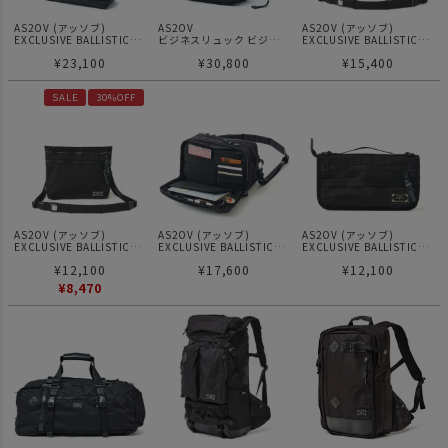
AS2OV (アッソブ)
AS2OV
AS2OV (アッソブ)
EXCLUSIVE BALLISTIC
ビジネスリュック ビジネ
EXCLUSIVE BALLISTIC
NYLON TOTE L トートバ
スバッグ / アッソブ
NYLON MINI SHOULDER
¥
23,100
¥
30,800
¥
15,400
ッグ ハンドバッグ
EXCLUSIVE BALLISTIC
02
NYLON 2WAY BACKPACK
S
SALE
30%OFF
AS2OV (アッソブ)
AS2OV (アッソブ)
AS2OV (アッソブ)
EXCLUSIVE BALLISTIC
EXCLUSIVE BALLISTIC
EXCLUSIVE BALLISTIC
NYLON MINI SHOULDER
NYLON MINI SHOULDER
NYLON TRAVEL POUCH
¥
12,100
¥
17,600
¥
12,100
03
¥
8,470