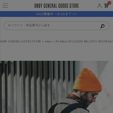
0
SALE開催中 ～8/16まで >>
UNBY GENERAL GOODS STORE
news
All About EXCLUSIVE BALLISTIC NYLON Ser