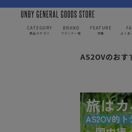
CATEGORY
BRAND
FEATURE
F
商品カテゴリ
ブランド一覧
特集
よくあ
UNBY GENERAL GOODS STORE
news
AS2O
AS2OVのお
BAG
APP
バッグ
アパレル
リュック/バックパック
トップス
ショルダー/サコッシュ
アウター
AS2OV
AS2OV 
ビジネスバッグ
パンツ
トートバッグ/ボストン
キャップ/帽子
ポーチ・クラッチ
シューズ/靴下