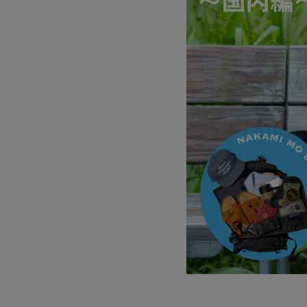
サングラス/メ
時計
その他