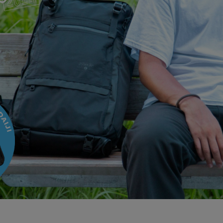
ガネ
焚き火/ストーブ
フィールドギア
クーラーボックス
コンテナ/収納
ステッカー
その他