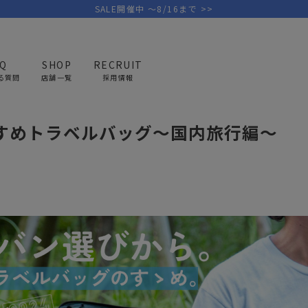
SALE開催中 ～8/16まで >>
AQ
SHOP
RECRUIT
る質問
店舗一覧
採用情報
Vのおすすめトラベルバッグ国内旅行編
すすめトラベルバッグ〜国内旅行編〜
PICK UP BRAND
AREL
OUTDOOR
G
アウトドア
ゴ
テント/タープ
キャディバ
ファニチャー
バッグ/ポ
GOLF
MINIMAL WORKS
CA
ランタン/ライト
クラブケー
その他の取扱ブランド一覧はこちら
寝具
ウェア/ア
キッチン
その他グッ