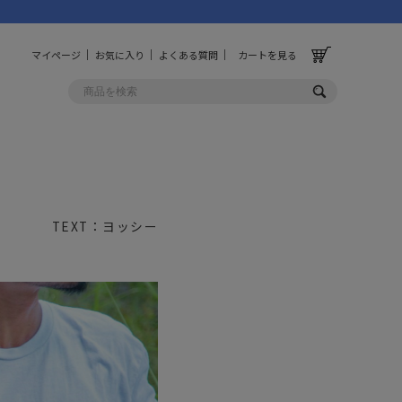
マイページ
お気に入り
よくある質問
カートを見る
OLF
OTHER
ルフ
その他
TEXT：ヨッシー
ッグ
財布
ーチ
キーホルダー/カラビナ
BINZERO
UNBY ORIGINAL
ス
キッチンツール
パレル
インテリア
ズ
収納