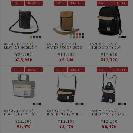
SALE
30%OFF
SALE
30%OFF
SALE
30%OFF
AS2OV (アッソブ)
AS2OV (アッソブ)
AS2OV (アッソブ)
LEATHER MOBILE MINI
WATER PROOF SUEDE
HIGHDENSITY DAY
SHOULDER モバイルミ
MINI SHOULDER / ミニ
PACK / バックパック
¥
24,200
¥
13,200
¥
17,600
ニショルダー
ショルダー バッグ
¥
16,940
¥
9,240
¥
12,320
SALE
30%OFF
SALE
30%OFF
SALE
30%OFF
AS2OV (アッソブ)
AS2OV アッソブ
AS2OV (アッソブ)
HIGHDENSITY TOTE
HIGHDENSITY MINI
HIGHDENSITY DRAW
BAG / トートバッグ
SHOULDER / ミニショ
STRING BAG / 巾着ショ
¥
12,100
¥
12,100
¥
12,100
ルダー
ルダー
¥
8,470
¥
8,470
¥
8,470