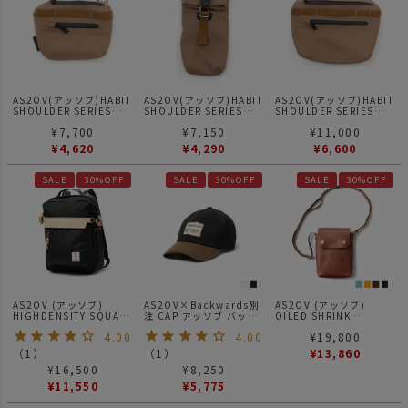
AS2OV(アッソブ)HABIT
AS2OV(アッソブ)HABIT
AS2OV(アッソブ)HABIT
SHOULDER SERIES
SHOULDER SERIES
SHOULDER SERIES
305D WATER PROOF
305D WATER PROOF
305D WATER PROOF
¥
7,700
¥
7,150
¥
11,000
CORDURA
CORDURA
CORDURA
CONPACT WALLET コン
SUNGLASSES CASE サ
POUCH ポーチ ハビット
¥
4,620
¥
4,290
¥
6,600
パクトウォレット 財布
ングラス ケース ハビッ
KHAKI
ハビット KHAKI
ト KHAKI
SALE
30%OFF
SALE
30%OFF
SALE
30%OFF
AS2OV (アッソブ)
AS2OV×Backwards別
AS2OV (アッソブ)
HIGHDENSITY SQUARE
注 CAP アッソブ バック
OILED SHRINK
BACKPACK / バックパッ
ワーズ キャップ 帽子 ゴ
LEATHER MINI
4.00
4.00
¥
19,800
ク
ルフシリーズ
SHOULDER / ミニショ
ルダー
（
1
）
（
1
）
¥
13,860
¥
16,500
¥
8,250
¥
11,550
¥
5,775