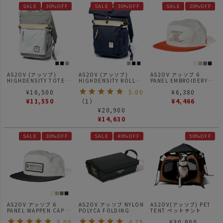
SALE
30%OFF
SALE
30%OFF
SALE
30%OFF
AS2OV (アッソブ)
AS2OV (アッソブ)
AS2OV アッソブ 6
HIGHDENSITY TOTE
HIGHDENSITY ROLL
PANEL EMBROIDERY
BACKPACK / トートバッ
BACKPACK /バックパッ
CAP GOLF キャップ 帽
¥
16,500
5.00
¥
6,380
クパック
ク
子 刺繍 ゴルフシリーズ
¥
11,550
（
1
）
¥
4,466
¥
20,900
¥
14,630
SALE
30%OFF
SALE
40%OFF
50%OFF
AS2OV アッソブ 6
AS2OV アッソブ NYLON
AS2OV(アッソブ) PET
PANEL WAPPEN CAP -
POLYCA FOLDING
TENT ペットテント
PATCH GOLF キャップ
TRAY 折り畳みトレー
5.00
4.75
¥
30,800
帽子 ゴルフシリーズ
BLACK