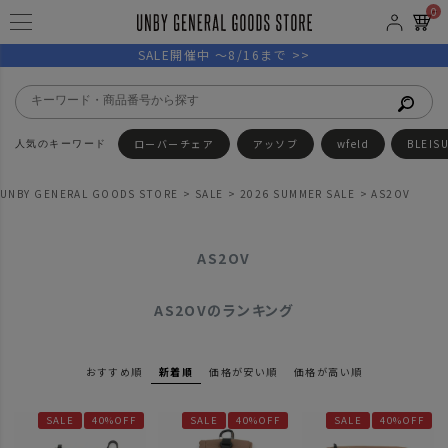
0
SALE開催中 ～8/16まで >>
ローバーチェア
アッソブ
wfeld
BLEIS
UNBY GENERAL GOODS STORE
SALE
2026 SUMMER SALE
AS2OV
AS2OV
AS2OVのランキング
おすすめ順
新着順
価格が安い順
価格が高い順
SALE
40%OFF
SALE
40%OFF
SALE
40%OFF