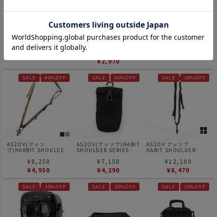
AS2OV(アッソブ)HABIT
AS2OV(アッソブ)HABIT
AS2OV(アッソブ)HABIT
SHOULDER SERIES
SHOULDER SERIES
SHOULDER SERIES
305D WATER PROOF
305D WATER PROOF
305D WATER PROOF
¥
11,000
4.00
¥
7,700
CORDURA
CORDURA
CORDURA
POUCH ポーチ ハビット
COIN CASE コインケー
CONPACT WALLET コン
¥
6,600
（
1
）
¥
4,620
BLACK
ス 財布 ハビット
パクトウォレット 財布
¥
4,950
ハビット BLACK
¥
2,970
SALE
40%OFF
SALE
40%OFF
SALE
30%OFF
AS2OV(アッソ
AS2OV(アッソブ)HABIT
AS2OV アッソブ
ブ)HARBIT SHOULDER
SHOULDER SERIES
HABIT SHOULDER
SERIES 305D WATER
305D WATER PROOF
SERIES WATER PROOF
¥
8,250
¥
7,150
¥
12,100
PROOF CORDURA
CORDURA
JES LEATHER HARBIT
HABIT SHOULDER ハビ
SUNGLASSES CASE サ
SHOULDER ストラップ
¥
4,950
¥
4,290
¥
8,470
ットショルダー ストラッ
ングラス ケース ハビッ
ハビット ショルダー
プ ハビット
ト BLACK
SALE
30%OFF
SALE
30%OFF
SALE
30%OFF