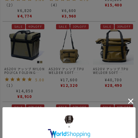
（
2
）
（
4
）
¥
15,400
¥
6,820
¥
6,600
¥
4,774
¥
3,960
SALE
40%OFF
SALE
30%OFF
SALE
30%OFF
AS2OV アッソブ NYLON
AS2OV アッソブ TPU
AS2OV アッソブ TPU
POLYCA FOLDING
WELDER SOFT
WELDER SOFT
CONTAINER 折り畳みコ
SACOCHE サコッシュ
COOLER BAG 35L ソフ
5.00
¥
17,600
¥
40,700
ンテナ
420D TPU WELDER
トクーラーバッグ 420D
SERIES
TPU WELDER SERIES
（
1
）
¥
12,320
¥
28,490
¥
14,850
¥
8,910
SALE
40%OFF
SALE
40%OFF
SALE
40%OFF