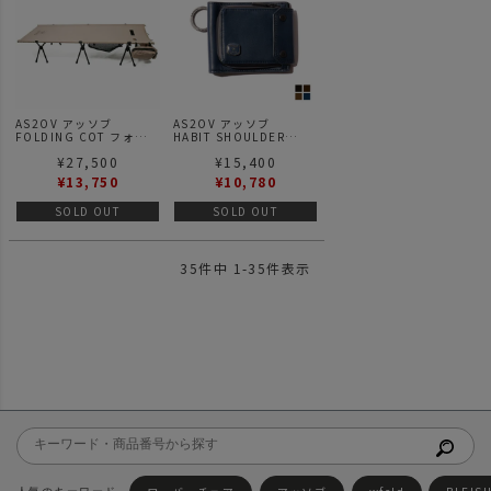
AS2OV アッソブ
AS2OV アッソブ
FOLDING COT フォー
HABIT SHOULDER
ルディングコット 2WAY
SERIES WATER PROOF
¥
27,500
¥
15,400
BEIGE
JES LEATHER SHORT
WALLET ショート ウォ
¥
13,750
¥
10,780
レット
SOLD OUT
SOLD OUT
35
件中
1
-
35
件表示