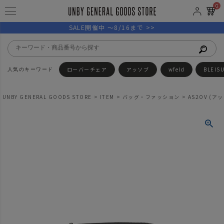
0
SALE開催中 ～8/16まで >>
ローバーチェア
アッソブ
wfeld
BLEIS
UNBY GENERAL GOODS STORE
ITEM
バッグ・ファッション
AS2OV (アッソ