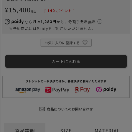
¥
15,400
[
140
ポイント ]
税込
なら
月々1,283円
から。分割手数料無料
※予約商品にはPaidyをご利用いただけません。
お気に入りに登録する
カートに入れる
商品についてのお問い合わせ
商品説明
SIZE
MATERIAL