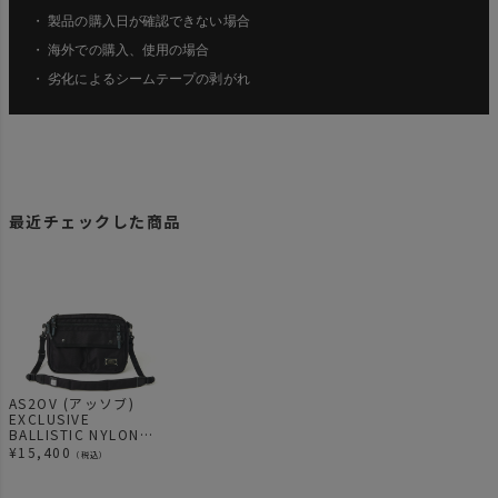
・ 製品の購入日が確認できない場合
・ 海外での購入、使用の場合
・ 劣化によるシームテープの剥がれ
最近チェックした商品
AS2OV (アッソブ)
EXCLUSIVE
BALLISTIC NYLON
MINI SHOULDER 02
¥
15,400
（税込）