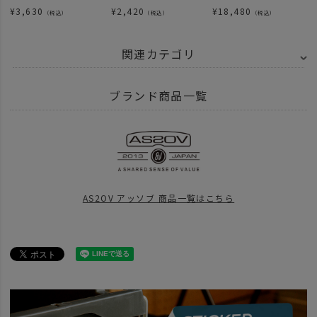
¥
3,630
¥
2,420
¥
18,480
（税込）
（税込）
（税込）
関連カテゴリ
BRAND
AS2OV アッソブ
EXCLUSIVE BALLISTIC NYLON - バリスティ
ブランド商品一覧
ITEM
バッグ
ショルダー サコッシュ
ITEM
バッグ
SPECIAL
父の日
松 -10000円～
AS2OV アッソブ 商品一覧はこちら
SPECIAL
UNBY FES
AS2OV アッソブ
BRAND
AS2OV アッソブ
news
AS2OV拘りのマテリアル、別注バリスティックシリーズ再入荷です。
BRAND
AS2OV アッソブ
アイテム別
ファニーパック ミニショルダー
news
TOTE & SHOULDER