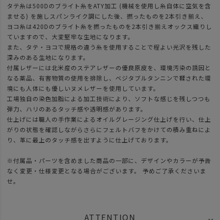
タテ糸は500Dのブライト糸をATY加工 (機械を使用し糸自体に空気を含
ませる) を施しスパンライク調にした後、撚ったものを2本引き揃え、
ヨコ糸は420Dのブライト糸を撚ったものを2本引き揃えオックス織りし
ていますので、大変堅牢な生地になります。
また、タテ・ヨコで規格の違う糸を使用することで程よい光沢を残した
深みのある生地になります。
付属レザーには北米産のステアレザーの優良原皮を、環境汚染の誘因と
なる薬品、有害物質の使用を排除し、ベジタブルタンニンで鞣された環
境にも人体にも優しいヌメレザーを使用しています。
工場独自の染色加脂による加工技術により、ソフトな感じを残しつつも
弾力、ハリのあるタッチ感や透明感があります。
仕上げには職人の手作業によるオイルグレージング仕上げを行い、仕上
がりの状態を確認しながらさらにフェルトバフをかけての積み重ねによ
り、革に最上のタッチ感を出すように仕上げております。
※付属品・パーツを含めました商品の一部に、デザインやカラーが予告
なく変更・仕様変更となる場合がございます。 予めご了承くださいま
せ。
ATTENTION