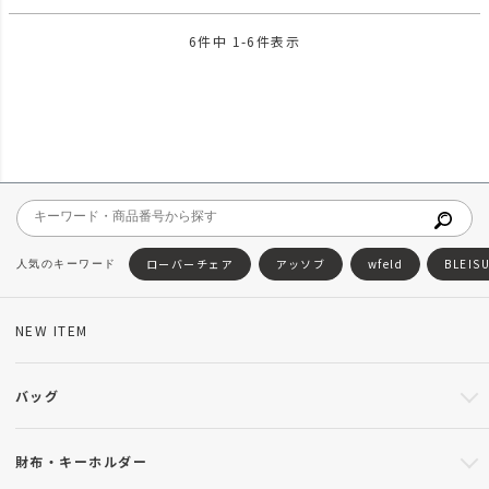
6
件中
1
-
6
件表示
ローバーチェア
アッソブ
wfeld
BLEIS
NEW ITEM
バッグ
財布・キーホルダー