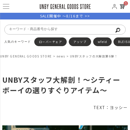
0
SALE開催中 ～8/16まで >>
ローバーチェア
アッソブ
wfeld
BLEIS
UNBY GENERAL GOODS STORE
news
UNBYスタッフの大解剖第6弾！
UNBYスタッフ大解剖！〜シティー
ボーイの選りすぐりアイテム〜
TEXT：ヨッシー