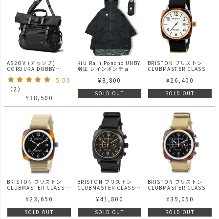
AS2OV (アッソブ)
KiU Rain Poncho UNBY
BRISTON ブリストン
CORDURA DOBBY
別注 レインポンチョ
CLUBMASTER CLASSIC
305D 2WAY BAG
HMS DATE GOLD / 腕時
5.00
¥
8,800
¥
26,400
BLACK / ショルダーバッ
計
ク
（
2
）
SOLD OUT
SOLD OUT
¥
38,500
BRISTON ブリストン
BRISTON ブリストン
BRISTON ブリストン
CLUBMASTER CLASSIC
CLUBMASTER CLASSIC
CLUBMASTER CLASSIC
HMS DATE TORTOISE
CHRONOGRAPH
CHRONOGRAPH
¥
23,650
¥
41,800
¥
39,050
WATCH / 腕時計
BLACK MATT WATCH /
TORTOISE WATCH / 腕
腕時計
時計
SOLD OUT
SOLD OUT
SOLD OUT