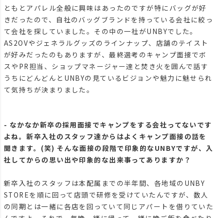
ともとアパレル全般に興味はあったのですが特にバッグが好
きだったので、自社のバッグブランドを持っている会社に絞っ
て会社を探していました。その中の一社がUNBYでした。
AS2OVやジェネラルグッズのラインナップ、店舗のテイスト
が好みだったのもありますが、最終選考のキャンプ面接でボ
スやPR担当、ショップマネージャー達と焚き火を囲んで話す
うちにどんどんとUNBYの見ているビジョンや魅力に魅せられ
て気持ちが決まりました。
- なかなか新卒の採用面接でキャンプをする会社ってないです
よね。新卒入社のスタッフ達からはよくキャンプ面接の話を
聞きます。(笑) そんな面接の段階で印象的なUNBYですが、入
社してからの思い出や印象的な出来事ってありますか？
新卒入社のスタッフは本配属までの半年間、各地域のUNBY
STOREを順に回って店頭で研修を受けていたんですが、数人
の同期とは一緒に各店を回っていて同じアパートを借りていた
んですよ。それで、毎晩一緒に帰って一緒に晩ご飯を食べたり