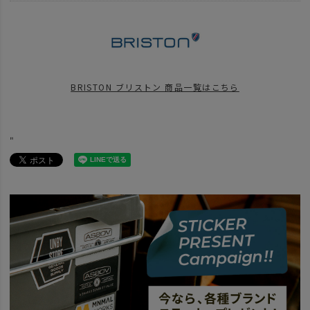
BRAND
BRISTON - ブリストン
news
BRISTON_STREAMLINER
news
UNBY_NEWYEAR_JOBGOODS
BRISTON ブリストン 商品一覧はこちら
news
UNBYスタッフの大解剖第6弾！
news
梅雨入り間近！雨の日が待ち遠しくなる雑貨たち。
"