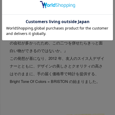
はRichemont や Cartier といった大手高級時計ブランド
で自身のキャリアをスタートさせました。
フランスとスイスの山間で車を運転していたブリスに
ある案がひらめきました。
『フランスはアイウェアの会社が多く、スイスは時計
の会社が多かったため、この二つを併せたらきっと面
白い物ができるのではないか。』
この発想が基になり、2012 年、友人のスイス人デザイ
ナーとともに、デザインの美しさとクオリティの高さ
はそのままに、手の届く価格帯で時計を提供する、
Bright Tone Of Colors = BRISTON の始まりました。