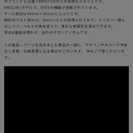
のブランドとは違うBRISTONだけの独特なスタイルです。
HMS(3針)モデルで、DATEの機能が搭載されています。
ケース部分は40mm×40mmと小ぶりです。
時計のベルト部分は、Natoベルトが採用されており、ミリタリー感も
出しつつ、ベルトの色を変えて、多彩な雰囲気を演出できます。
男女&服装を問わず、合わせやすいアイテムです。
※付属品・パーツを含めました商品の一部に、デザインやカラーが予告
なく変更・仕様変更となる場合がございます。 予めご了承くださいま
せ。