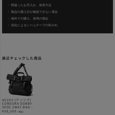
・ 間違ったお手入れ、保管方法
・ 製品の購入日が確認できない場合
・ 海外での購入、使用の場合
・ 劣化によるシームテープの剥がれ
最近チェックした商品
AS2OV (アッソブ)
CORDURA DOBBY
305D 2WAY BAG
BLACK / ショルダー
¥
38,500
（税込）
バック