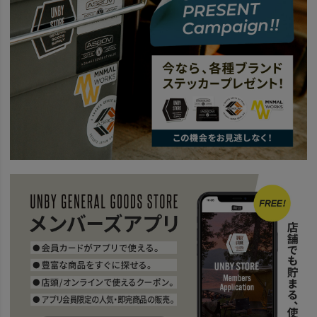
news
UNBYスタッフの大解剖第6弾！
news
TOTE & SHOULDER
SPECIAL
UNBY TRAVEL STYLE
news
DOBBYシリーズ
news
トラベルに便利な2way