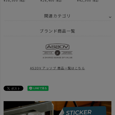
¥
38,500
¥
26,400
¥
42,900
（税込）
（税込）
（税込）
関連カテゴリ
BRAND
AS2OV アッソブ
CORDURA DOBBY 305D - コーデュラ ドビー
ブランド商品一覧
ITEM
バッグ
トートバッグ
ITEM
バッグ
ショルダー サコッシュ
ITEM
バッグ
AS2OV アッソブ 商品一覧はこちら
BRAND
AS2OV アッソブ
news
DOBBY 305D BACK PACKつかってみた。
news
ライフスタイルにあったバッグ選びを。AS2OVこの４モデルなんてい
BRAND
AS2OV アッソブ
アイテム別
ショルダーバッグ サコッシュ
news
DOBBYシリーズ再入荷23