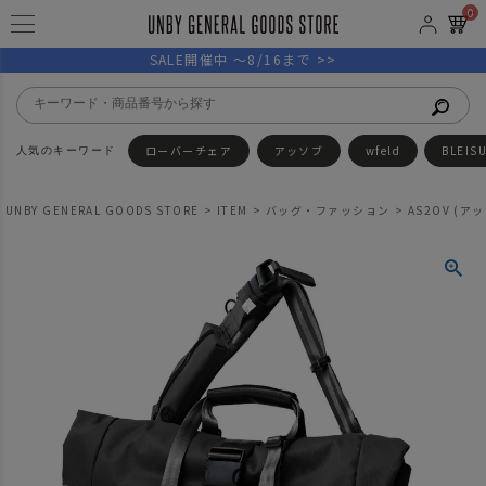
0
SALE開催中 ～8/16まで >>
ローバーチェア
アッソブ
wfeld
BLEIS
UNBY GENERAL GOODS STORE
ITEM
バッグ・ファッション
AS2OV (アッ