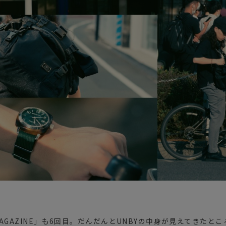
ガネ
焚き火/ストーブ
フィールドギア
クーラーボックス
コンテナ/収納
ステッカー
その他
E MAGAZINE」も6回目。だんだんとUNBYの中身が見えてきた