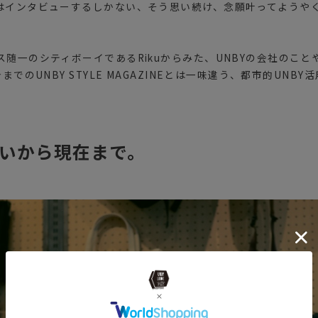
はインタビューするしかない、そう思い続け、念願叶ってようや
随一のシティボーイであるRikuからみた、UNBYの会社のこと
までのUNBY STYLE MAGAZINEとは一味違う、都市的UNB
会いから現在まで。