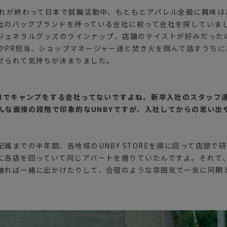
それが終わって日本で就職活動中、もともとアパレル全般に興味は
社のバッグブランドを持っている会社に絞って会社を探していま
Vやジェネラルグッズのラインナップ、店舗のテイストが好みだっ
やPR担当、ショップマネージャー達と焚き火を囲んで話すうちにど
せられて気持ちが決まりました。
面接でキャンプをする会社ってないですよね。新卒入社のスタッフ
そんな面接の段階で印象的なUNBYですが、入社してからの思い
属までの半年間、各地域のUNBY STOREを順に回って店頭で
に各店を回っていて同じアパートを借りていたんですよ。それで
被れば一緒に出かけたりして、合宿のような雰囲気で一気に同期