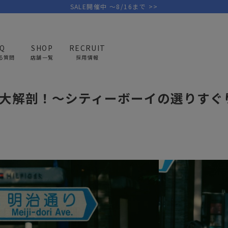
SALE開催中 ～8/16まで >>
AQ
SHOP
RECRUIT
る質問
店舗一覧
採用情報
タッフの大解剖第6弾！
フ大解剖！〜シティーボーイの選りすぐ
PICK UP BRAND
AREL
OUTDOOR
G
アウトドア
ゴ
テント/タープ
キャディバ
ファニチャー
バッグ/ポ
GOLF
MINIMAL WORKS
CA
ランタン/ライト
クラブケー
その他の取扱ブランド一覧はこちら
寝具
ウェア/ア
キッチン
その他グッ