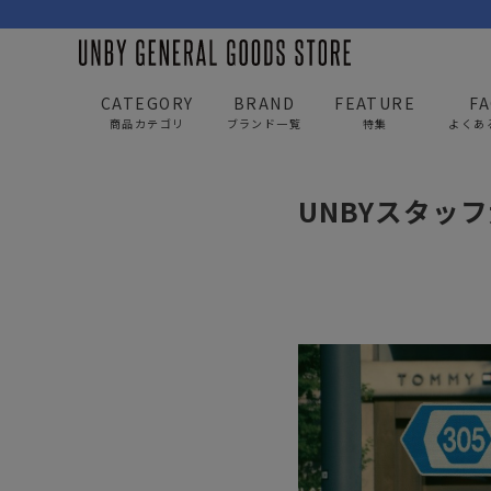
CATEGORY
BRAND
FEATURE
F
商品カテゴリ
ブランド一覧
特集
よくあ
UNBY GENERAL GOODS STORE
news
UNBYス
UNBYスタッ
BAG
APP
バッグ
アパレル
リュック/バックパック
トップス
ショルダー/サコッシュ
アウター
AS2OV
AS2OV 
ビジネスバッグ
パンツ
トートバッグ/ボストン
キャップ/帽子
ポーチ・クラッチ
シューズ/靴下