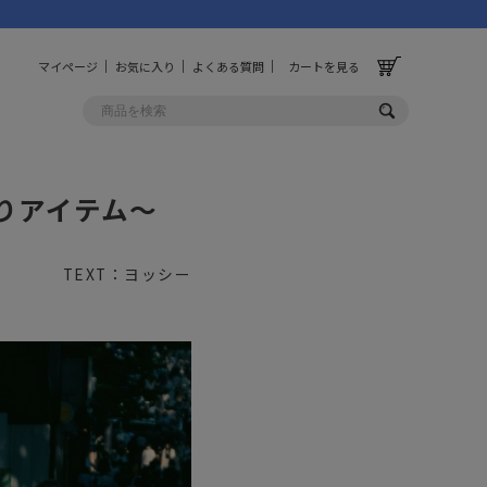
マイページ
お気に入り
よくある質問
カートを見る
りアイテム〜
OLF
OTHER
ルフ
その他
TEXT：ヨッシー
ッグ
財布
ーチ
キーホルダー/カラビナ
BINZERO
UNBY ORIGINAL
ス
キッチンツール
パレル
インテリア
ズ
収納