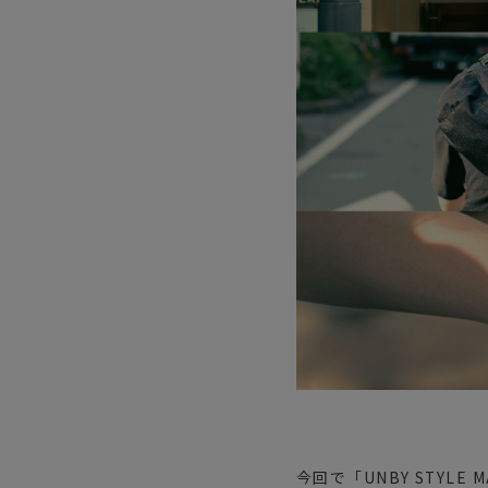
サングラス/メ
時計
その他
今回で「UNBY STYL