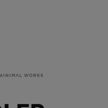
IMAL WORKSから【新入荷＆再入荷】
と使えるギア選びを。
atador マタドー
MINIMAL WORKS
 ベータロック
(ミニマルワーク
ス)VULCAN バルカ
4,950
（税込）
ン 焚き火台 Lサイ
¥
31,900
（税込）
ズ