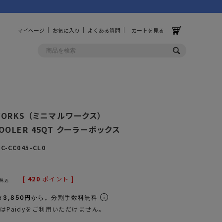
マイページ
お気に入り
よくある質問
カートを見る
ス
OLF
OTHER
 WORKS （ミニマルワークス）
ルフ
その他
 COOLER 45QT クーラーボックス
ッグ
財布
C-CC045-CL0
ーチ
キーホルダー/カラビナ
BINZERO
UNBY ORIGINAL
[
420
ポイント ]
ス
キッチンツール
税込
パレル
インテリア
々3,850円
から。分割手数料無料
はPaidyをご利用いただけません。
ズ
収納