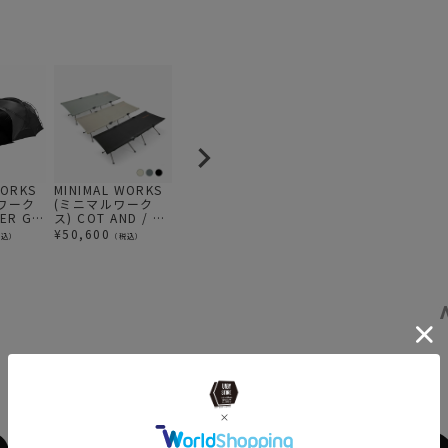
news
MIN
news
ずっ
WORKS
MINIMAL WORKS
AS2OV(アッソ
MINIMAL WORKS
M
ワーク
(ミニマルワーク
ブ)STACKING
(ミニマルワーク
ル
ER G
ス) COT AND / コ
CONTAINER XL ス
ス)RUDOLF
¥
 Black
ット
タッキング コンテ
HOLDER ルドルフ
¥
50,600
¥
7,150
¥
715
税込）
（税込）
（税込）
（税込）
ーG ベス
ナ 収納
ホルダー/ アクセ
ル ブラ
サリー