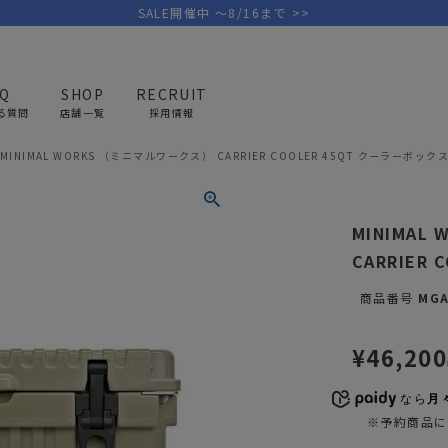
SALE開催中 ～8/16まで >>
AQ
SHOP
RECRUIT
る質問
店舗一覧
採用情報
MINIMAL WORKS （ミニマルワークス） CARRIER COOLER 45QT クーラーボック
PICK UP BRAND
AREL
OUTDOOR
G
MINIMAL
アウトドア
ゴ
CARRIER
テント/タープ
キャディバ
商品番号
MGA
ファニチャー
バッグ/ポ
GOLF
MINIMAL WORKS
CA
¥
46,200
ランタン/ライト
クラブケー
その他の取扱ブランド一覧はこちら
寝具
ウェア/ア
なら
月
※予約商品に
キッチン
その他グッ