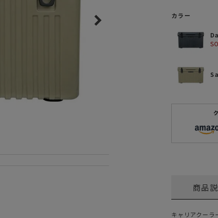
ガネ
焚き火/ストーブ
カラー
フィールドギア
D
クーラーボックス
S
コンテナ/収納
S
ステッカー
その他
商品
キャリアクーラ