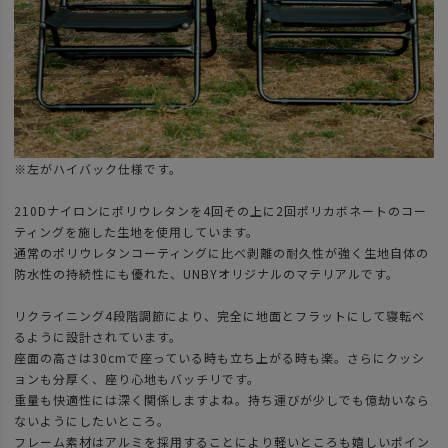
※左がハイバック仕様です。
210Dナイロンにポリウレタンを4回その上に2回ポリカボネートのコー
ティングを施した生地を使用しています。
通常のポリウレタンコーティングに比べ剥離の耐久性が強く生地自体の
防水性の持続性にも優れた、UNBYオリジナルのマテリアルです。
リクライニング4段階調節により、完全に地面とフラットにして寝転べ
るように設計されています。
座面の高さは30cmで座っている時も立ち上がる時も楽。さらにクッシ
ョンも分厚く、座り心地もバッチリです。
重量も快適性には深く関係しますよね。持ち運びが少しでも億劫いなら
ないようにしたいところ。
フレーム素材はアルミを採用することにより軽いところも嬉しいポイン