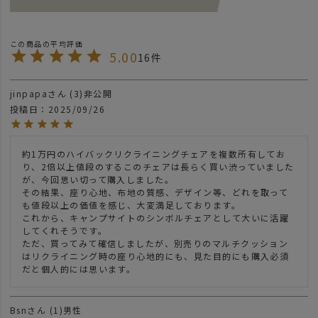
5.00
16
jinpapa
3
非公開
投稿日
2025/09/26
約1万円のハイバックリクライニングチェアを複数所有してお
り、2倍以上値段のするこのチェアは長らく買い渋っていました
が、今回思い切って購入しました。

その結果、座り心地、布地の質感、デザイン等、どれを取って
も値段以上の価値を感じ、大変満足しております。

これから、キャンプサイトのシンボルチェアとして大いに活躍
してくれそうです。

ただ、買ってみて確信しましたが、別売りのマルチクッション
はリクライニング時の座り心地的にも、見た目的にも購入必須
だと個人的には思います。
Bsn
1
男性