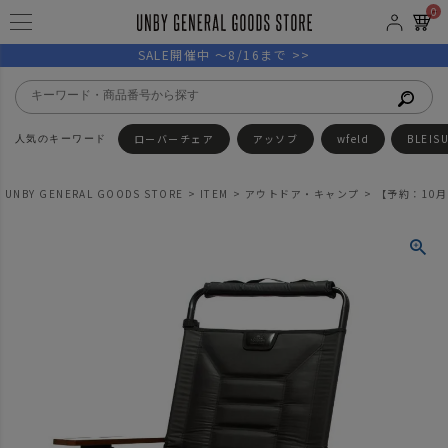
0
SALE開催中 ～8/16まで >>
ローバーチェア
アッソブ
wfeld
BLEIS
UNBY GENERAL GOODS STORE
ITEM
アウトドア・キャンプ
【予約：10月入