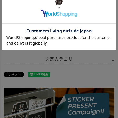
¥
28,600
¥
13,200
¥
29,700
（税込）
（税込）
（税込）
関連カテゴリ
BRAND
AS2OV アッソブ
アイテム別
アウトドアアイテム
ITEM
アウトドア・キャンプ用品
ファニチャー
チェア
news
風景も設備も妥協しない、東西の「美景」キャンプ場
news
カーミット愛用歴5年の男
news
AS2OVのローバーチェアケースが快適。