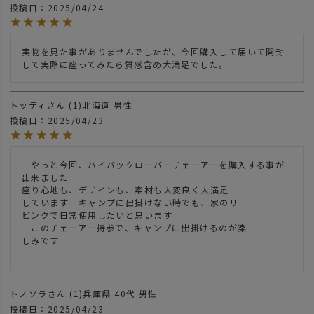
投稿日
2025/04/24
実物を見た事がありませんでしたが、今回購入して届いて開封
して実際に座ってみたら質感含め大満足でした。
トッティ
1
北海道
男性
投稿日
2025/04/23
　やっと今回、ハイバックローバーチェーアーを購入する事が
出来ました

座り心地も、デザインも、素材も大変良く大満足

しています　キャンプに出掛けない時でも、家のリ

ビンクで日常使用したいと思います

　このチェーアー持参で、キャンプに出掛けるのが楽

しみです

トノソラ
1
兵庫県
40代
男性
投稿日
2025/04/23