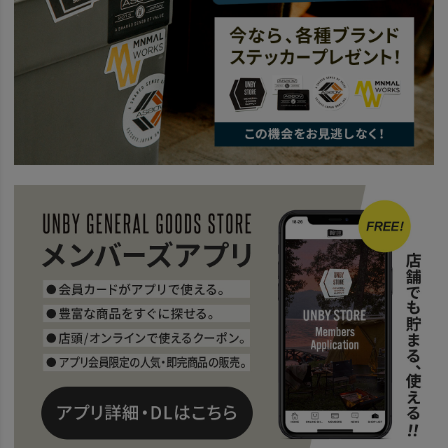
news
サウナで「ととのう」極上キャンプ旅！ 関東・関西10選
news
Share the Gear 同じ道具、ちがう景色。
news
AS2OV COTTENT&TABLE
news
ROVER CHAIR ITEM
news
AS2OVのローバーチェアをオプションでカスタム
news
AS2OV Go Out
news
AS2OV OUTDOOR
news
COOL OUTDOOR
news
ROVER CHAIR