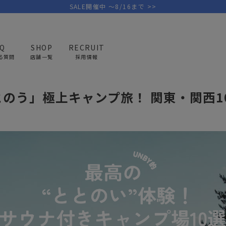
SALE開催中 ～8/16まで >>
AQ
SHOP
RECRUIT
る質問
店舗一覧
採用情報
「ととのう」極上キャンプ旅！ 関東・関西10選
のう」極上キャンプ旅！ 関東・関西1
PICK UP BRAND
AREL
OUTDOOR
G
アウトドア
ゴ
テント/タープ
キャディバ
ファニチャー
バッグ/ポ
GOLF
MINIMAL WORKS
CA
ランタン/ライト
クラブケー
その他の取扱ブランド一覧はこちら
寝具
ウェア/ア
キッチン
その他グッ