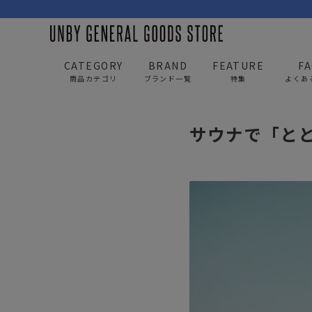
CATEGORY
BRAND
FEATURE
F
商品カテゴリ
ブランド一覧
特集
よくあ
UNBY GENERAL GOODS STORE
news
サウナで
サウナで「とと
BAG
APP
バッグ
アパレル
リュック/バックパック
トップス
ショルダー/サコッシュ
アウター
AS2OV
AS2OV 
ビジネスバッグ
パンツ
トートバッグ/ボストン
キャップ/帽子
ポーチ・クラッチ
シューズ/靴下