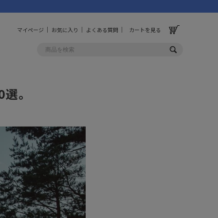
マイページ
お気に入り
よくある質問
カートを見る
0選。
OLF
OTHER
ルフ
その他
ッグ
財布
ーチ
キーホルダー/カラビナ
BINZERO
UNBY ORIGINAL
ス
キッチンツール
パレル
インテリア
ズ
収納