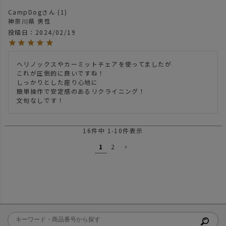
CampDog
1
神奈川県
男性
投稿日
2024/02/19
ヘリノックスやカーミットチェアを使ってましたが

これが圧倒的に良いですね！

しっかりとした座り心地に

簡単操作で安定感のあるリクライニング！

文句なしです！
16
件中
1
-
10
件表示
1
2