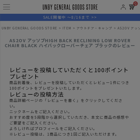
0
SALE開催中 ～8/16まで >>
UNBY GENERAL GOODS STORE
ITEM
アウトドア・キャンプ
AS2OV アッ
AS2OV アッソブHIGH BACK RECLINING LOW ROVER
CHAIR BLACK ハイバックローバーチェア ブラックのレビュー
レビューを投稿していただくと100ポイント
プレゼント
商品到着後、レビューを投稿していただくとレビュー1件につき
100ポイントをプレゼントいたします。
レビューの投稿方法
商品詳細ページの「レビューを書く」をクリックしてくださ
い。
ニックネームをご記入ください。
おすすめ度を5段階から選択していただき、本文に商品の感想や
ご要望をご記入ください。
よろしければプロフィールをご記入ください。
※レビュー投稿は、1商品につき1回ご記入いただけます。