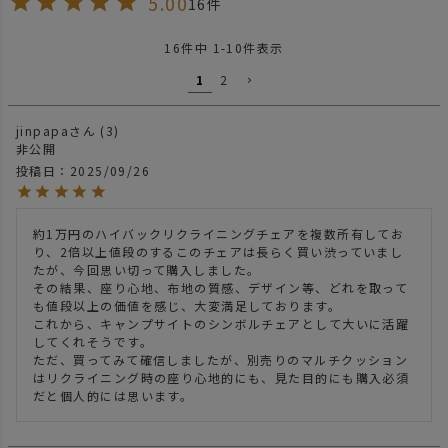
5.00
16
16
件中
1
-
10
件表示
1
2
jinpapa
3
非公開
投稿日
2025/09/26
約1万円のハイバックリクライニングチェアを複数所有してお
り、2倍以上値段のするこのチェアは長らく買い渋っていまし
たが、今回思い切って購入しました。

その結果、座り心地、布地の質感、デザイン等、どれを取って
も値段以上の価値を感じ、大変満足しております。

これから、キャンプサイトのシンボルチェアとして大いに活躍
してくれそうです。

ただ、買ってみて確信しましたが、別売りのマルチクッション
はリクライニング時の座り心地的にも、見た目的にも購入必須
だと個人的には思います。