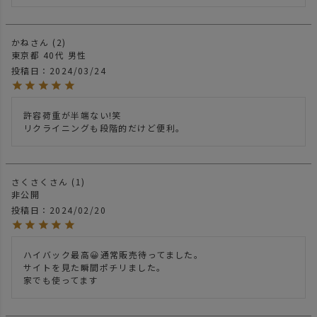
かね
2
東京都
40代
男性
投稿日
2024/03/24
許容荷重が半端ない!笑

リクライニングも段階的だけど便利。
さくさく
1
非公開
投稿日
2024/02/20
ハイバック最高😀通常販売待ってました。

サイトを見た瞬間ポチリました。

家でも使ってます