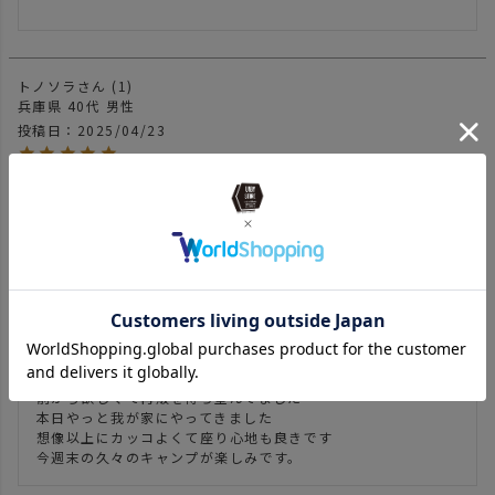
トノソラ
1
兵庫県
40代
男性
投稿日
2025/04/23
買えて満足、座って納得。早くキャンプで使いたい。
kiyo@@
1
東京都
50代
男性
投稿日
2025/04/20
前から欲しくて再販を待ち望んでました

本日やっと我が家にやってきました

想像以上にカッコよくて座り心地も良きです

今週末の久々のキャンプが楽しみです。