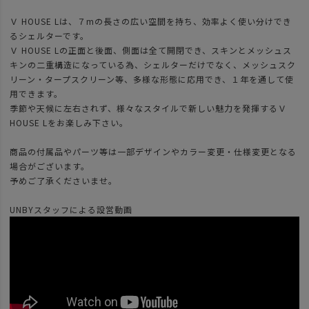
Ｖ HOUSE Lは、７mの長さの広い空間を持ち、効率よく使い分けでき
るシェルターです。
Ｖ HOUSE Lの正面と後面、側面は全て開閉でき、スキンとメッシュス
キンの二重構造になっている為、シェルターだけでなく、メッシュスク
リーン・タープスクリーン等、多様な形態に応用でき、１年を通して使
用できます。
季節や天候に左右されず、様々なスタイルで新しい魅力を発揮するＶ
HOUSE Lをお楽しみ下さい。
商品の付属品やパーツ等は一部デザインやカラー変更・仕様変更となる
場合がございます。
予めご了承くださいませ。
UNBYスタッフによる設営動画