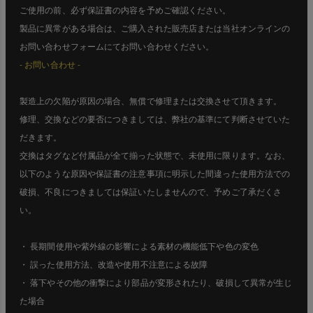
ご使用の前、必ず保証書の内容を予めご確認ください。
製品に異常がある場合は、ご購入された販売店または当社オンラインの
お問い合わせフォームにてお問い合わせください。
- お問い合わせ -
製造上の欠陥が原因の場合、無償で修理または交換させて頂きます。
修理、交換などの要否につきましては、弊社の基準にて判断させていた
だきます。
交換はタグなど付属品が全て揃った状態で、未使用に限ります。なお、
以下のような原因や保証書の注意事項に明示した間違った使用方法での
破損、不良につきましては保証いたしませんので、予めご了承だくさ
い。
・ 長期間使用や紫外線の影響による素材の機能低下や色の変色
・ 誤った使用方法、改造や使用不注意による故障
・ 落下やその他の衝撃により部品が変形されたり、破損して異常が生じ
た場合