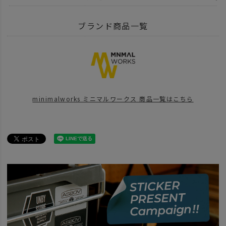
ITEM
アウトドア・キャンプ用品
テント・タープ
ブランド商品一覧
ITEM
アウトドア・キャンプ用品
テント・タープ
シェルター
BRAND
MINIMAL WORKS - ミニマルワークス
テント シェルター
シェル
BRAND
MINIMAL WORKS - ミニマルワークス
minimalworks ミニマルワークス 商品一覧はこちら
BRAND
MINIMAL WORKS - ミニマルワークス
テント シェルター
シェル
news
夏キャンプに使えるギアセレクション
BRAND
MINIMAL WORKS - ミニマルワークス
テント シェルター
V_HO
BRAND
MINIMAL WORKS - ミニマルワークス
テント シェルター
V_HO
ITEM
アウトドア・キャンプ用品
テント・タープ
テント
MINIMAL 
news
アウトドアギアSALE開催中！おすすめ10選
news
ミニマルワークスのV HOUSE L