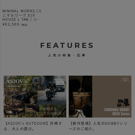
MINIMAL WORKS (ミ
ニマルワークス)V
HOUSE L TAN / シェ
ルター
¥
82,500
（税込）
FEATURES
人気の特集・記事
【AS2OV's OUTDOOR】共鳴す
【新作登場】人気のDOBBYシリ
で
る、大人の遊び。
ーズのご紹介。