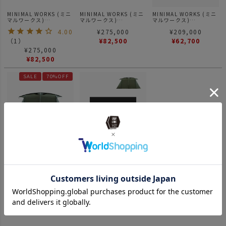
MINIMAL WORKS (ミニ
MINIMAL WORKS (ミニ
MINIMAL WORKS (ミニ
マルワークス)
マルワークス)
マルワークス)
V HOUSE L BLACK / シ
V HOUSE L TAN / シェ
V HOUSE M TAN / テン
4.00
¥
275,000
¥
209,000
ェルター
ルター
ト シェルター タンカラ
ー
（
1
）
¥
82,500
¥
62,700
¥
275,000
¥
82,500
SALE
70%OFF
MINIMAL WORKS (ミニ
MINIMAL WORKS (ミニ
マルワークス)
マルワークス)
V HOUSE M OLIVE / シ
V HOUSE M HALF
¥
209,000
¥
11,000
ェルター オリーブカラー
GROUND SHEET / グラ
ウンドシート
¥
62,700
SOLD OUT
5
件中
1
-
5
件表示