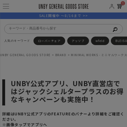
0
SALE開催中 ～8/16まで >>
ローバーチェア
アッソブ
wfeld
BLEIS
UNBY GENERAL GOODS STORE
BRAND
MINIMAL WORKS - ミニマルワーク
UNBY公式アプリ、UNBY直営店で
はジャックシェルタープラスのお得
なキャンペーンも実施中！
詳細はUNBY公式アプリのFEATUREのバナーより詳細をご確認く
ださい。
※画像タップでアプリへ