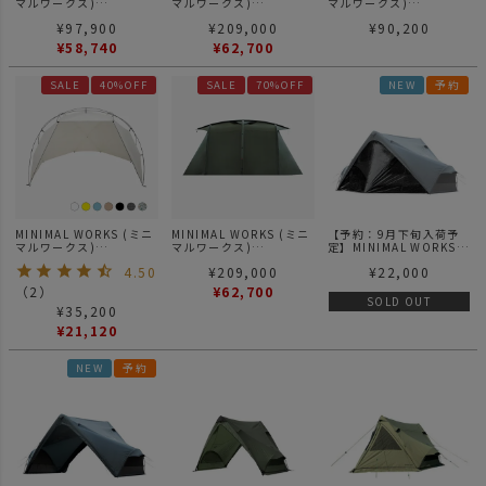
マルワークス)
マルワークス)
マルワークス)
POMME / ポム
V HOUSE M TAN / テン
PAPRIKA / テント
¥
97,900
¥
209,000
¥
90,200
ト シェルター タンカラ
ー
¥
58,740
¥
62,700
SALE
40%OFF
SALE
70%OFF
NEW
予約
MINIMAL WORKS (ミニ
MINIMAL WORKS (ミニ
【予約：9月下旬入荷予
マルワークス)
マルワークス)
定】MINIMAL WORKS
GLAMOUR SHELTER /
V HOUSE M OLIVE / シ
（ミニマルワークス）
4.50
¥
209,000
¥
22,000
シェルター
ェルター オリーブカラー
SUPERPOSITION
MGX600 - F.Charcoal
（
2
）
¥
62,700
TPU DOOR| スーパーポ
SOLD OUT
¥
35,200
ジション MGX600 TPU
ドア フォレストチャコー
¥
21,120
ル
NEW
予約