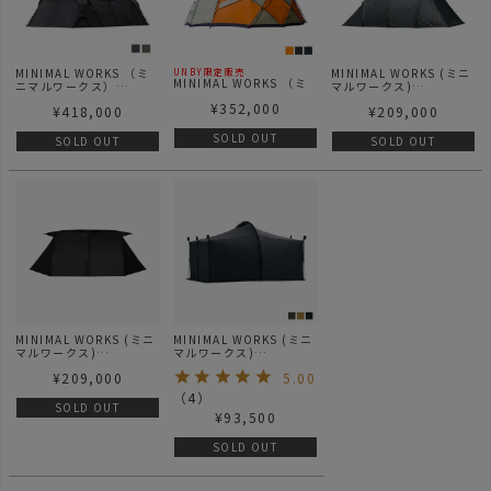
MINIMAL WORKS （ミ
MINIMAL WORKS (ミニ
UNBY限定販売
MINIMAL WORKS （ミ
ニマルワークス）
マルワークス)
ニマルワークス）
TUTTI テュティ 大型テ
GROTTO グロット テン
¥
352,000
BIG BALL R ビッグボー
¥
418,000
¥
209,000
ント シェルター
ト
ル
SOLD OUT
SOLD OUT
SOLD OUT
MINIMAL WORKS (ミニ
MINIMAL WORKS (ミニ
マルワークス)
マルワークス)
V HOUSE M BLACK / シ
JACK SHELTER PLUS /
¥
209,000
5.00
ェルター ブラック
ジャックシェルター
（
4
）
SOLD OUT
¥
93,500
SOLD OUT