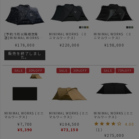
[予約:9月以降順次発
MINIMAL WORKS （ミ
MINIMAL WORKS （ミ
送]MINIMAL WORKS
ニマルワークス）
ニマルワークス）
（ミニマルワークス） x
SHELTER GHE | シェル
SHELTER GE | シェルタ
¥
176,000
¥
220,000
¥
198,000
GEAR MISSION(ギアミ
ターGHE
ーGE
ッション)
SHELTER G - Gray
販売を終了しまし
camo | シェルターG グ
た。
レーカモ
SALE
30%OFF
SALE
30%OFF
SALE
70%OFF
MINIMAL WORKS (ミニ
MINIMAL WORKS (ミニ
MINIMAL WORKS (ミニ
マルワークス)
マルワークス)
マルワークス)
GOLD KIWI ゴールドキ
GOLD KIWI
V HOUSE L BLACK / シ
¥
7,700
¥
104,500
4.00
ウイ グラウンドシート
ェルター
¥
5,390
¥
73,150
（
1
）
¥
275,000