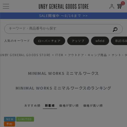
0
SALE開催中 ～8/16まで >>
ローバーチェア
アッソブ
wfeld
BLEIS
UNBY GENERAL GOODS STORE
ITEM
アウトドア・キャンプ用品
テント・
MINIMAL WORKS ミニマルワークス
MINIMAL WORKS ミニマルワークスのランキング
おすすめ順
新着順
価格が安い順
価格が高い順
NEW
LIMITED
予約