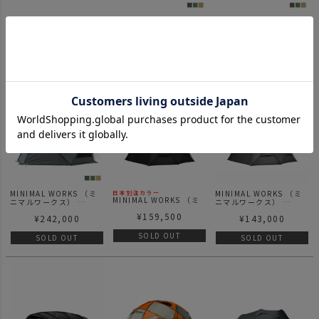
【予約：9月下旬入荷予
MINIMAL WORKS （ミ
MINIMAL WORKS （ミ
定】MINIMAL WORKS
ニマルワークス）
ニマルワークス）
（ミニマルワークス）
SUPERPOSITION
SUPERPOSITION
¥
211,200
¥
150,700
¥
165,000
SUPERPOSITION
SOLO P / スーパーポジ
SOLO| スーパーポジシ
MGX600 - F.Charcoal|
ション ソロ P
ョン ソロ
スーパーポジション
SOLD OUT
SOLD OUT
SOLD OUT
MGX600 フォレストチ
ャコール
MINIMAL WORKS （ミ
MINIMAL WORKS （ミ
日本別注カラー
MINIMAL WORKS （ミ
ニマルワークス）
ニマルワークス）
ニマルワークス）
SUPERPOSITION | スー
SHELTER G
¥
159,500
SHELTER G
¥
242,000
¥
143,000
パーポジション
2025(Dyneema)
2025(Dyneema) Black
Charcoal | シェルター
| シェルターG(ダイニー
SOLD OUT
G(ダイニーマ) チャコー
SOLD OUT
SOLD OUT
マ) ブラック
ル