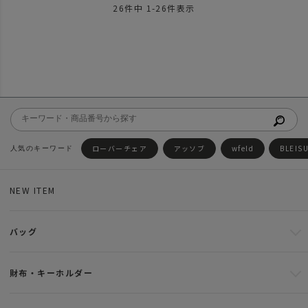
26
件中
1
-
26
件表示
ローバーチェア
アッソブ
wfeld
BLEIS
NEW ITEM
バッグ
財布・キーホルダー