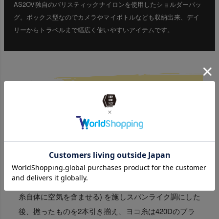
AS2OV独自のバリスティックナイロンを使用したショルダーバッ
グ。ボックス型なのでカメラやマイボトルなども収納出来、デイ
リーからトラベルまで幅広く使いやすいアイテムです。
ビジネスライクな、オリジナ
ル素材CORDURA Ballistic
本体素材はタテ糸に1000D、ヨコ糸に840Dの66ナイロ
ン糸を使用したオリジナルのCORDURA Ballistic® 生
地になります。
タテ糸は500Dのブライト糸をATY加工 (機械を使用し
糸自体に空気を含ませる) を施しスパンライク調にした
後、撚ったものを2本引き揃え、ヨコ糸は420Dのブラ