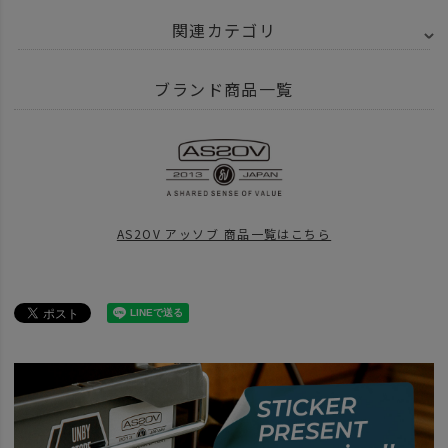
関連カテゴリ
BRAND
AS2OV アッソブ
EXCLUSIVE BALLISTIC NYLON - バリスティ
ブランド商品一覧
ITEM
バッグ
ショルダー サコッシュ
ITEM
バッグ
news
夏旅の相棒
AS2OV アッソブ 商品一覧はこちら
BRAND
AS2OV アッソブ
アイテム別
ファニーパック ミニショルダー
BRAND
AS2OV アッソブ
news
ライフスタイルにあったバッグ選びを。AS2OVこの４モデルなんてい
news
ショルダーバッグ特集 26
news
AS2OV TRAVEL FAIR
news
AS2OV Go Out