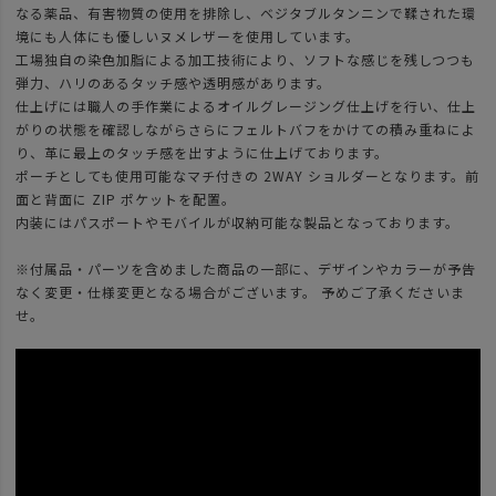
なる薬品、有害物質の使用を排除し、ベジタブルタンニンで鞣された環
境にも人体にも優しいヌメレザーを使用しています。
工場独自の染色加脂による加工技術により、ソフトな感じを残しつつも
弾力、ハリのあるタッチ感や透明感があります。
仕上げには職人の手作業によるオイルグレージング仕上げを行い、仕上
がりの状態を確認しながらさらにフェルトバフをかけての積み重ねによ
り、革に最上のタッチ感を出すように仕上げております。
ポーチとしても使用可能なマチ付きの 2WAY ショルダーとなります。前
面と背面に ZIP ポケットを配置。
内装にはパスポートやモバイルが収納可能な製品となっております。
※付属品・パーツを含めました商品の一部に、デザインやカラーが予告
なく変更・仕様変更となる場合がございます。 予めご了承くださいま
せ。