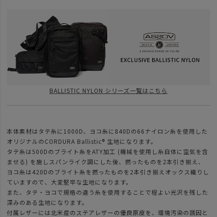
BALLISTIC NYLON シリーズ一覧はこちら
本体素材はタテ糸に1000D、ヨコ糸に840Dの66ナイロン糸を使用した
オリジナルのCORDURA Ballistic® 生地になります。
タテ糸は500Dのブライト糸をATY加工 (機械を使用し糸自体に空気を含
ませる) を施しスパンライク調にした後、撚ったものを2本引き揃え、
ヨコ糸は420Dのブライト糸を撚ったものを2本引き揃えオックス織りし
ていますので、大変堅牢な生地になります。
また、タテ・ヨコで規格の違う糸を使用することで程よい光沢を残した
深みのある生地になります。
付属レザーには北米産のステアレザーの優良原皮を、環境汚染の誘因と