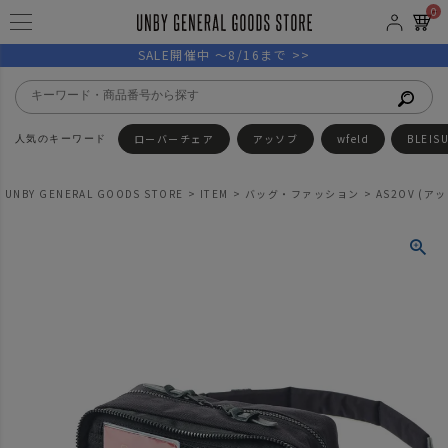
0
SALE開催中 ～8/16まで >>
ローバーチェア
アッソブ
wfeld
BLEIS
UNBY GENERAL GOODS STORE
ITEM
バッグ・ファッション
AS2OV (アッソ