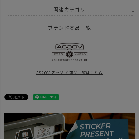
関連カテゴリ
BRAND
AS2OV アッソブ
EXCLUSIVE BALLISTIC NYLON - バリスティ
ブランド商品一覧
ITEM
バッグ
ショルダー サコッシュ
ITEM
バッグ
news
夏旅の相棒
AS2OV アッソブ 商品一覧はこちら
BRAND
AS2OV アッソブ
アイテム別
ファニーパック ミニショルダー
BRAND
AS2OV アッソブ
news
ライフスタイルにあったバッグ選びを。AS2OVこの４モデルなんてい
news
ショルダーバッグ特集 26
news
AS2OV TRAVEL FAIR
news
AS2OV Go Out