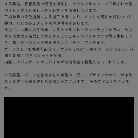
なる薬品、有害物質の使用を排除し、ベジタブルタンニンで鞣された環
境にも人体にも優しいヌメレザーを使用しています。
工場独自の染色加脂による加工技術により、ソフトな感じを残しつつも
弾力、ハリのあるタッチ感や透明感があります。
仕上げには職人の手作業によるオイルグレージング仕上げを行い、仕上
がりの状態を確認しながらさらにフェルトバフをかけての積み重ねによ
り、革に最上のタッチ感を出すように仕上げております。
ポーチとしても使用可能なマチ付きの 2WAY ショルダーとなります。前
面と背面に ZIP ポケットを配置。
内装にはパスポートやモバイルが収納可能な製品となっております。
※付属品・パーツを含めました商品の一部に、デザインやカラーが予告
なく変更・仕様変更となる場合がございます。 予めご了承くださいま
せ。