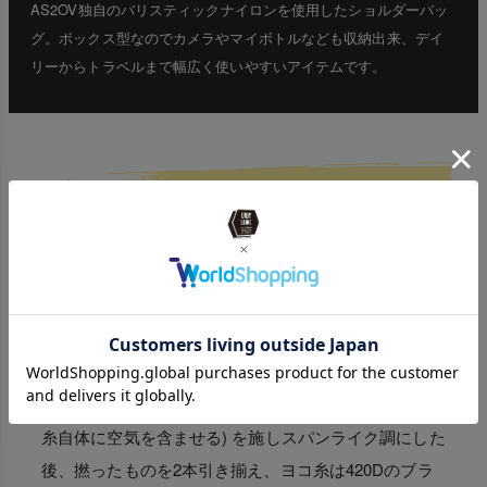
AS2OV独自のバリスティックナイロンを使用したショルダーバッ
グ。ボックス型なのでカメラやマイボトルなども収納出来、デイ
リーからトラベルまで幅広く使いやすいアイテムです。
ビジネスライクな、オリジナ
ル素材CORDURA Ballistic
本体素材はタテ糸に1000D、ヨコ糸に840Dの66ナイロ
ン糸を使用したオリジナルのCORDURA Ballistic® 生
地になります。
タテ糸は500Dのブライト糸をATY加工 (機械を使用し
糸自体に空気を含ませる) を施しスパンライク調にした
後、撚ったものを2本引き揃え、ヨコ糸は420Dのブラ