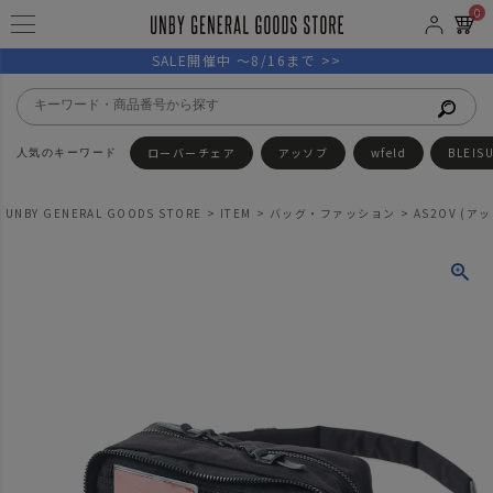
0
SALE開催中 ～8/16まで >>
ローバーチェア
アッソブ
wfeld
BLEIS
UNBY GENERAL GOODS STORE
ITEM
バッグ・ファッション
AS2OV (アッソ