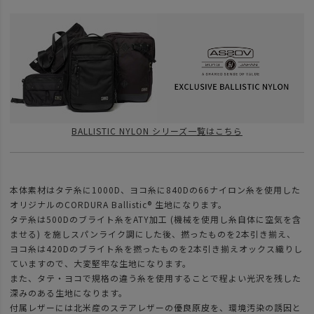
BALLISTIC NYLON シリーズ一覧はこちら
本体素材はタテ糸に1000D、ヨコ糸に840Dの66ナイロン糸を使用した
オリジナルのCORDURA Ballistic® 生地になります。
タテ糸は500Dのブライト糸をATY加工 (機械を使用し糸自体に空気を含
ませる) を施しスパンライク調にした後、撚ったものを2本引き揃え、
ヨコ糸は420Dのブライト糸を撚ったものを2本引き揃えオックス織りし
ていますので、大変堅牢な生地になります。
また、タテ・ヨコで規格の違う糸を使用することで程よい光沢を残した
深みのある生地になります。
付属レザーには北米産のステアレザーの優良原皮を、環境汚染の誘因と