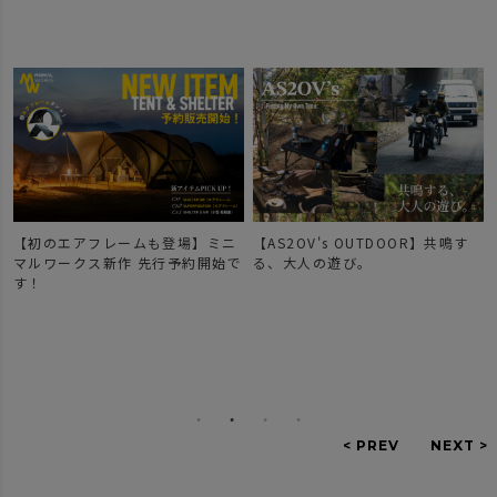
【初のエアフレームも登場】ミニ
【AS2OV's OUTDOOR】共鳴す
【新
マルワークス新作 先行予約開始で
る、大人の遊び。
ー
す！