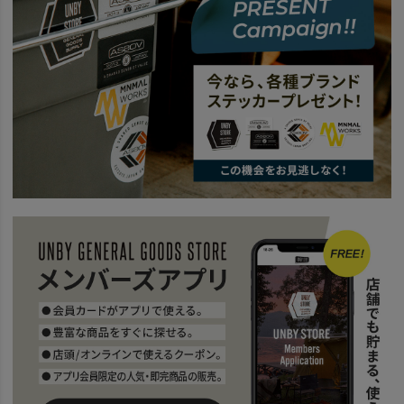
news
TOTE & SHOULDER
news
DOBBYシリーズ
news
DOBBYシリーズに新作登場
news
AS2OV TRAVEL FAIR
news
TRAVEL