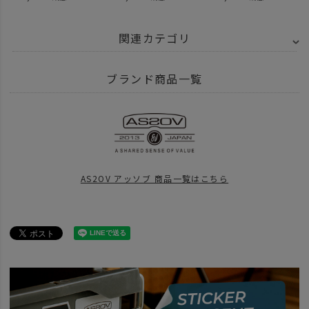
関連カテゴリ
BRAND
AS2OV アッソブ
CORDURA DOBBY 305D - コーデュラ ドビー
ブランド商品一覧
ITEM
バッグ
トートバッグ
ITEM
バッグ
ショルダー サコッシュ
ITEM
バッグ
AS2OV アッソブ 商品一覧はこちら
BRAND
AS2OV アッソブ
news
2022年4月1日 価格改定について
BRAND
AS2OV アッソブ
アイテム別
ショルダーバッグ サコッシュ
news
AS2OV DOBBYシリーズ再入荷 Vol.2
news
DOBBY 新作入荷