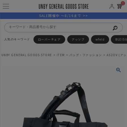
0
SALE開催中 ～8/16まで >>
ローバーチェア
アッソブ
wfeld
BLEIS
UNBY GENERAL GOODS STORE
ITEM
バッグ・ファッション
AS2OV (ア