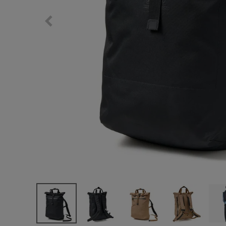
サングラス/メ
時計
その他