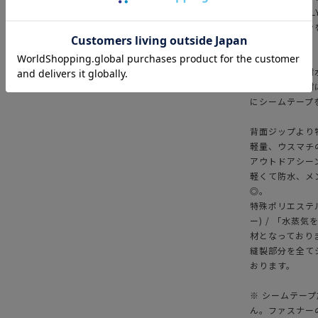
CORDURA PO
コットナイロンを
現しました。
一般的な傘は耐
グ系の防水素材
にシームテープ
背面ジップより
軽量、ウスマチ
アウトドアシー
軽くて防水、メ
◎。
特殊ポリエステル糸の
ー) / 「水蒸
材となっており
縫製部分を全て
おります。
※ シームテー
ん。ファスナー