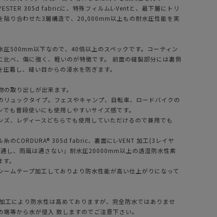
LYESTER 305d fabricに、特殊フィルムL-Ventと、最下層にトリ
貼り合わせた3層構造で、20,000mm以上もの耐水圧性能を実
水圧500mm以下なので、40倍以上のスペックです。コーティン
に比べ、傷に強く、軽いのが特徴です。 前面の縫製部分には裏側
を圧着し、縫い目からの浸水を防ぎます。
物の取り出しが出来ます。
のリュックタイプ。フェスやキャンプ、自転車、ロードバイクの
ンでも普段使いにも使用しやすいサイズ感です。
ンズ、レディースどちらでも使用していただけるので兼用でも
CORDURA® 305d fabric、裏面にL-VENT 加工(3レイヤ
気を通し、雨風は通さない」耐水圧20000mm以上の透湿防水性素
ます。
シームテープ加工しておりより防水性能が高い仕上がりになって
プ加工により防水性は高めておりますが、完全防水ではありませ
の端等から水が侵入 致しますのでご注意下さい。