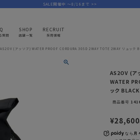
SALE開催中 ～8/16まで >>
AQ
SHOP
RECRUIT
る質問
店舗一覧
採用情報
AS2OV (アッソブ) WATER PROOF CORDURA 305D 2WAY TOTE 2WAY リュック B
PICK UP BRAND
AREL
OUTDOOR
G
AS2OV (
アウトドア
ゴ
WATER PR
ック BLACK
テント/タープ
キャディバ
商品番号
141
ファニチャー
バッグ/ポ
GOLF
MINIMAL WORKS
CA
ランタン/ライト
クラブケー
¥
28,600
その他の取扱ブランド一覧はこちら
寝具
ウェア/ア
なら
月々
キッチン
その他グッ