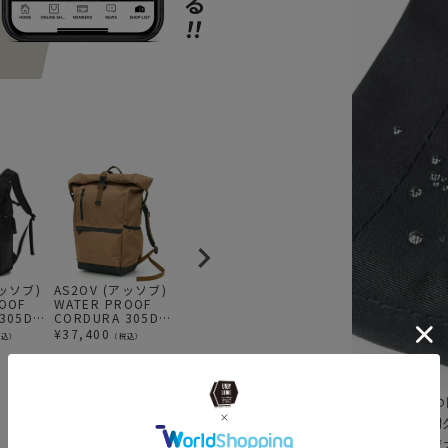
アッソブ)
AS2OV (アッソブ)
AS2OV (アッソブ)
AS2OV (アッソブ)
A
OOF
WATER PROOF
WATER PROOF
WATER PROOF
W
305D
CORDURA 305D
CORDURA 305D
CORDURA 305D
C
K / 防水
ROLL BAG / バッ
BACK PACK / 防水
SACOCHE サコッ
R
¥
37,400
¥
46,200
¥
13,200
¥
税込）
（税込）
（税込）
（税込）
ク リュ
クパック KHAKI
バックパック リュ
シュ 防水
ク
K
ック KHAKI
【傘の40倍も
高い防水性と耐久
生まれたオリジ