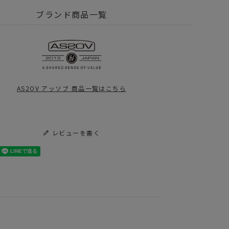
2OV アッソブ
WATER PROOF CORDURA
ブランド商品一覧
グ
リュック バックパック
グ
NBY FES
AS2OV アッソブ
AS2OV アッソブ 商品一覧はこちら
2OV アッソブ
S2OV_WP
2OV アッソブ
アイテム別
バックパック
レビューを書く
再入荷
ER PROOF シリーズ人気のひみつ
 Day
EL