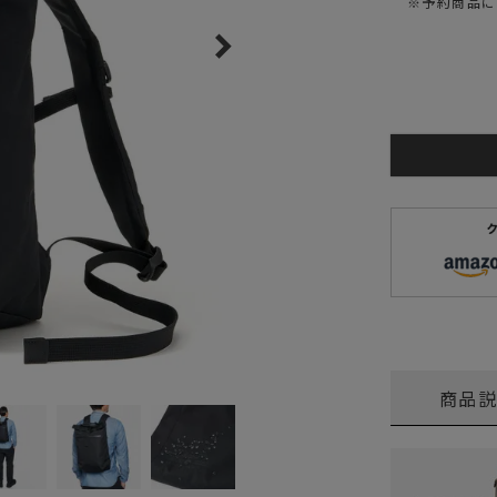
※予約商品に
ガネ
焚き火/ストーブ
フィールドギア
クーラーボックス
コンテナ/収納
ステッカー
その他
商品