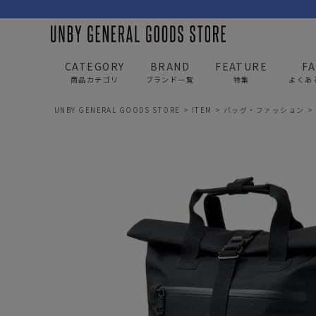
CATEGORY
BRAND
FEATURE
F
商品カテゴリ
ブランド一覧
特集
よくあ
UNBY GENERAL GOODS STORE
ITEM
バッグ・ファッション
BAG
APP
バッグ
アパレル
リュック/バックパック
トップス
ショルダー/サコッシュ
アウター
AS2OV
AS2OV 
ビジネスバッグ
パンツ
トートバッグ/ボストン
キャップ/帽子
ポーチ・クラッチ
シューズ/靴下