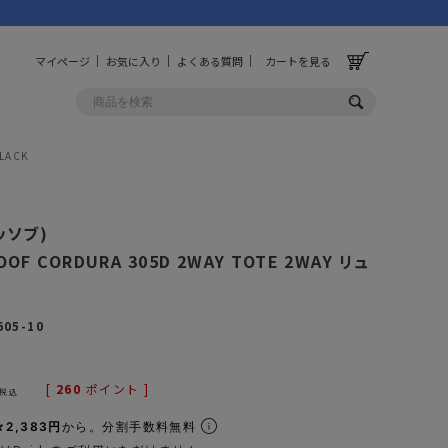
マイページ
お気に入り
よくある質問
カートを見る
LACK
OLF
OTHER
アッソブ)
ルフ
その他
OOF CORDURA 305D 2WAY TOTE 2WAY リュ
ッグ
財布
605-10
ーチ
キーホルダー/カラビナ
BINZERO
UNBY ORIGINAL
ス
キッチンツール
[
260
ポイント ]
税込
パレル
インテリア
2,383円
から。分割手数料無料
ズ
収納