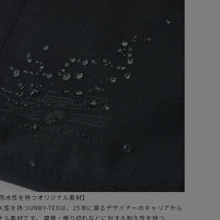
S2OV (アッソブ)
AS2OV (アッソブ)
ATER PROOF
WATER PROOF
ORDURA 305D
CORDURA 305D
OLL BAG / バッ
FANNY PACK ファ
37,400
¥
15,400
（税込）
（税込）
パック BLACK
ニーパック
の防水性を持つオリジナル素材】
性を持つUNBY-TEXは、25年に渡るデザイナーのキャリアから
ナル素材です。 摩擦・擦り切れなどに対する耐久性を持つ