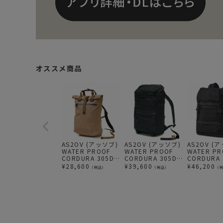
オススメ商品
AS2OV (アッソブ)
AS2OV (アッソブ)
AS2OV (
WATER PROOF
WATER PROOF
WATER PR
CORDURA 305D
CORDURA 305D
CORDURA 
2WAY TOTE
ROUND ZIP
BACK PAC
¥
28,600
¥
39,600
¥
46,200
（税込）
（税込）
（
2WAY リュック
BACKPACK / バッ
バックパッ
KHAKI
クパック リュック
ック BLAC