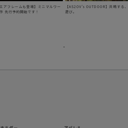
エアフレームも登場】ミニマルワー
【AS2OV's OUTDOOR】共鳴す
作 先行予約開始です！
遊び。
ーホルダー
アパレル