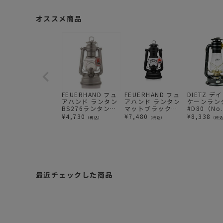
オススメ商品
FEUERHAND フュ
FEUERHAND フュ
DIETZ デ
アハンド ランタン
アハンド ランタン
ケーンラン
BS276ランタン
マットブラック
#D80（No
（ジンク）
BS276ランタン
BLIZZARD
¥
4,730
¥
7,480
¥
8,338
（税込）
（税込）
（税
最近チェックした商品
F
E
U
E
¥
R
7