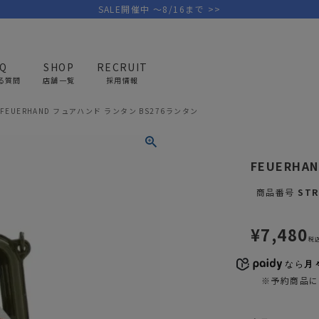
SALE開催中 ～8/16まで >>
AQ
SHOP
RECRUIT
る質問
店舗一覧
採用情報
FEUERHAND フュアハンド ランタン BS276ランタン
PICK UP BRAND
AREL
OUTDOOR
G
FEUERHA
アウトドア
ゴ
商品番号
STR
テント/タープ
キャディバ
¥
7,480
ファニチャー
バッグ/ポ
税
GOLF
MINIMAL WORKS
CA
ランタン/ライト
クラブケー
なら
月々
その他の取扱ブランド一覧はこちら
※予約商品に
寝具
ウェア/ア
キッチン
その他グッ