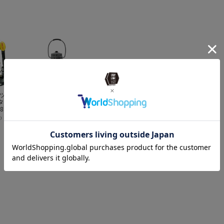
イツ ハリ
BAREBONES
DIETZ デイツ ハリ
BLACKDEER ブラ
U
タン
LIVING ベアボーン
ケーンランタン
ックディア The
S
.80）
ズリビング BBL レ
#D80 （No.80）
Moon LED
P
イルロードランプ
BLIZZARD ゴール
Camping Light-
ア
¥
9,086
¥
11,638
¥
13,750
¥
込）
（税込）
（税込）
（税込）
LED ランタン スレ
ド （Bush Craft
Green ランタン ラ
ー
ートグレー
Inc.限定カラ
イト
ー！） 真鍮メッキ