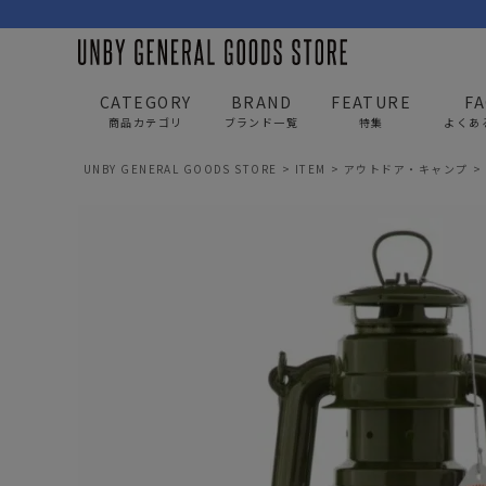
CATEGORY
BRAND
FEATURE
F
商品カテゴリ
ブランド一覧
特集
よくあ
UNBY GENERAL GOODS STORE
ITEM
アウトドア・キャンプ
BAG
APP
バッグ
アパレル
リュック/バックパック
トップス
ショルダー/サコッシュ
アウター
AS2OV
AS2OV 
ビジネスバッグ
パンツ
トートバッグ/ボストン
キャップ/帽子
ポーチ・クラッチ
シューズ/靴下