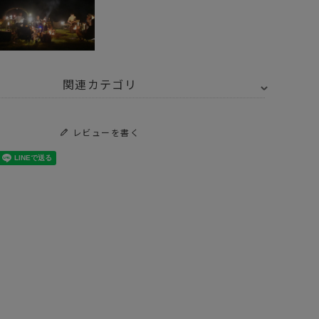
関連カテゴリ
トドア・キャンプ用品
ランタン ライト
レビューを書く
Y SELECT
FEUERHAND - フュアハンド
トドア・キャンプ用品
ランタン ライト
ランタン
anthanum
_10_RANKING
Yスタッフ大解剖Vol.３！！キャンプ部部長がガチで使っているギア
Y的虫よけグッズ。2022Ver
使える３種のランタン