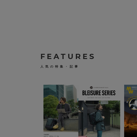
H
,
A
N
4
D
8
フ
0
ュ
（
ア
税
ハ
込
ン
）
ド
ラ
ン
タ
FEATURES
ン
B
S
人気の特集・記事
2
7
6
ラ
ン
タ
ン