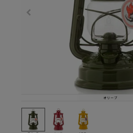
サングラス/メ
時計
その他
オリーブ