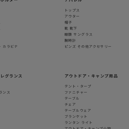
トップス
アウター
ス
帽子
ス
靴 靴下
眼鏡 サングラス
腕時計
 カラビナ
ピンズ その他アクセサリー
フレグランス
アウトドア・キャンプ用品
テント・タープ
ランス
ファニチャー
テーブル
チェア
テーブルウェア
ブランケット
ランタン ライト
アウトドア・キャンプ小物