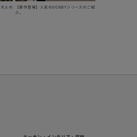
る、大人の
【新作登場】人気のDOBBYシリーズのご紹
介。
キッチン・インテリア・収納