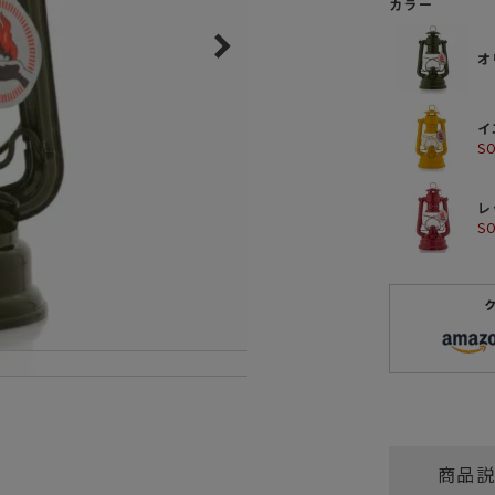
カラー
ガネ
焚き火/ストーブ
フィールドギア
オ
クーラーボックス
イ
コンテナ/収納
S
ステッカー
その他
レ
S
商品