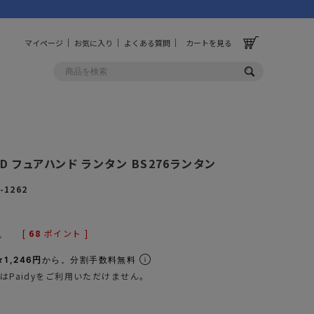
マイページ
お気に入り
よくある質問
カートを見る
OLF
OTHER
ND フュアハンド ランタン BS276ランタン
ルフ
その他
-1262
ッグ
財布
ーチ
キーホルダー/カラビナ
[
68
ポイント ]
込
BINZERO
UNBY ORIGINAL
ス
キッチンツール
1,246円
から。分割手数料無料
はPaidyをご利用いただけません。
パレル
インテリア
ズ
収納