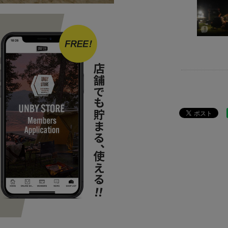
ITEM
アウ
BRAND
UNB
ITEM
アウ
SPECIAL
L
news
2021
news
UNB
news
UNB
news
一生