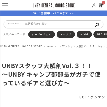
0
SALE開催中 ～8/16まで >>
ローバーチェア
アッソブ
wfeld
BLEIS
UNBY GENERAL GOODS STORE
news
UNBYスタッフ大解剖Vol.３！！キ
UNBYスタッフ大解剖Vol.３！！
〜UNBY キャンプ部部長がガチで使
っているギアと選び方〜
TEXT：ケンケン