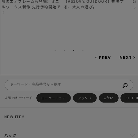
【AS2OV's OUTDOOR】共鳴す
【新作登場】人気のDOBBYシリ
で
る、大人の遊び。
ーズのご紹介。
ローバーチェア
アッソブ
wfeld
BLEIS
NEW ITEM
バッグ