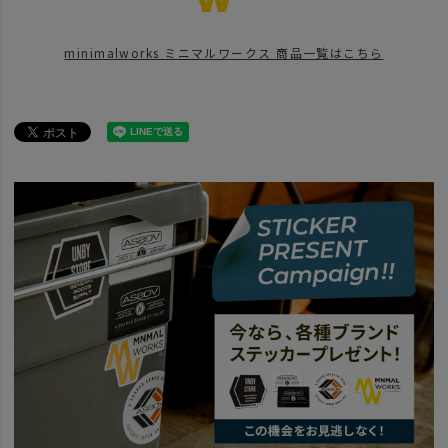
BRAND
MINIMAL WORKS - ミニマルワークス
minimalworks ミニマルワークス 商品一覧はこちら
news
GOLD KIWI予約
news
MINIMALWORKSの新入荷、再入荷
news
心斎橋パルコにてPOPUP開催
news
UNBY SANDA CAMP MEETING
news
ミニマルワークス初のオーナーイベントレポート！
SALE
2026 SUMMER SALE
OUTDOOR
ITEM
アウトドア・キャンプ用品
テント・タープ
テント
MINIMAL 