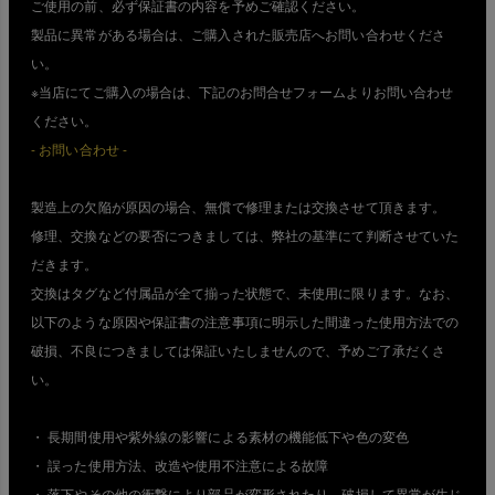
ご使用の前、必ず保証書の内容を予めご確認ください。
製品に異常がある場合は、ご購入された販売店へお問い合わせくださ
い。
※当店にてご購入の場合は、下記のお問合せフォームよりお問い合わせ
ください。
- お問い合わせ -
製造上の欠陥が原因の場合、無償で修理または交換させて頂きます。
修理、交換などの要否につきましては、弊社の基準にて判断させていた
だきます。
交換はタグなど付属品が全て揃った状態で、未使用に限ります。なお、
以下のような原因や保証書の注意事項に明示した間違った使用方法での
破損、不良につきましては保証いたしませんので、予めご了承だくさ
い。
・ 長期間使用や紫外線の影響による素材の機能低下や色の変色
・ 誤った使用方法、改造や使用不注意による故障
・ 落下やその他の衝撃により部品が変形されたり、破損して異常が生じ