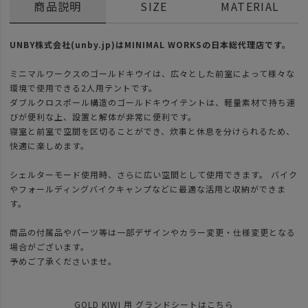
商品説明
SIZE
MATERIAL
UNBY株式会社(unby.jp)はMINIMAL WORKSの日本総代理店です。
ミニマルワークスのゴールドキウイは、広々とした前室によって様々な
環境で使用できる2人用テントです。
ダブルクロスポール構造のゴールドキウイテントは、軽量素材で持ち運
びが便利な上、設置と解体が非常に便利です。
寝室と前室で空間を区切ることができ、炊事と休息を分けられるため、
快適に楽しめます。
シェルターモード使用時、さらに広い空間として使用できます。 バイク
やフォールディングバイクキャンプなどに最適な活用と収納ができま
す。
商品の付属品やパーツ等は一部デザインやカラー変更・仕様変更となる
場合がございます。
予めご了承くださいませ。
GOLD KIWI 用 グランドシートはこちら