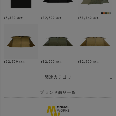
¥
5,390
¥
82,500
¥
58,740
（税込）
（税込）
（税込）
¥
62,700
¥
82,500
¥
82,500
（税込）
（税込）
（税込）
関連カテゴリ
ITEM
アウトドア・キャンプ用品
テント・タープ
ブランド商品一覧
ITEM
アウトドア・キャンプ用品
テント・タープ
シェルター
BRAND
MINIMAL WORKS - ミニマルワークス
テント シェルター
シェル