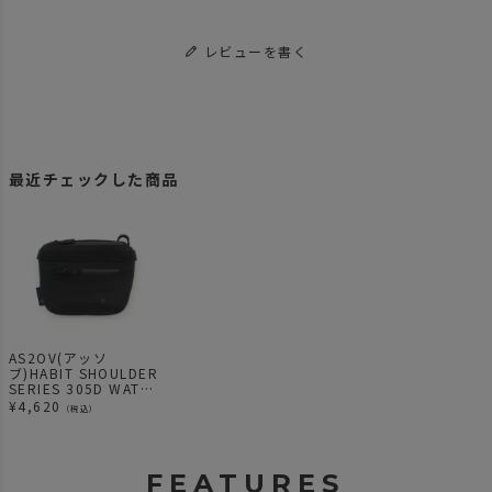
レビューを書く
最近チェックした商品
AS2OV(アッソ
ブ)HABIT SHOULDER
SERIES 305D WATER
PROOF CORDURA
¥
4,620
（税込）
CONPACT WALLET
コンパクトウォレット
財布 ハビット BLACK
FEATURES