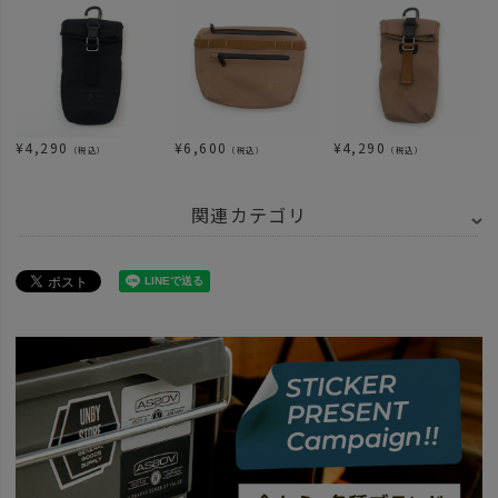
¥
4,290
¥
6,600
¥
4,290
（税込）
（税込）
（税込）
関連カテゴリ
ITEM
バッグ・ファッション
ITEM
財布・キーホルダー
news
HABITシリーズのカスタム例。
news
WP 再入荷
news
AS2OV WATERPROOFシリーズ再入荷
news
WATER PROOF シリーズ人気のひみつ