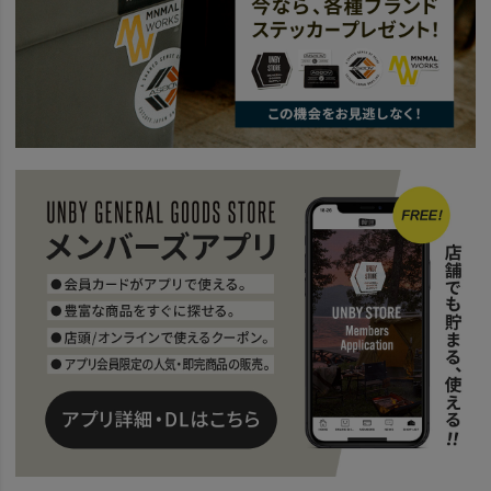
news
WATER PROOFシリーズ3選
news
WATER PROOF CORDURA HABITシリーズ
news
HABITシリーズで運ぶ、荷物の形。
news
WPシリーズ再入荷
SPECIAL
UNBY TRAVEL STYLE
SALE
2026 SUMMER SALE
AS2OV
news
街でもフィールドでも活躍する防水BAG