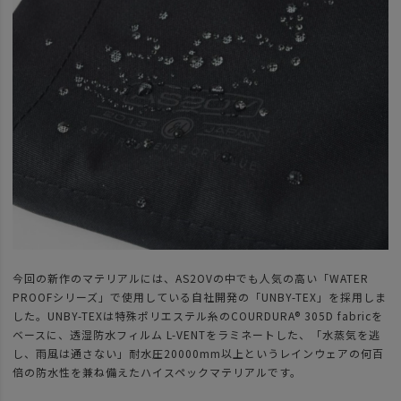
今回の新作のマテリアルには、AS2OVの中でも人気の高い「WATER
PROOFシリーズ」で使用している自社開発の「UNBY-TEX」を採用しま
した。UNBY-TEXは特殊ポリエステル糸のCOURDURA®︎ 305D fabricを
ベースに、透湿防水フィルム L-VENTをラミネートした、「水蒸気を逃
し、雨風は通さない」耐水圧20000mm以上というレインウェアの何百
倍の防水性を兼ね備えたハイスペックマテリアルです。