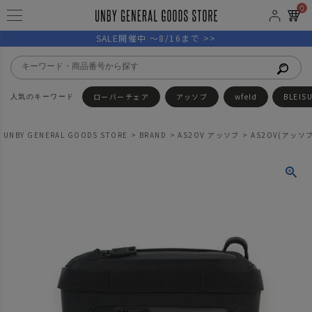
0
SALE開催中 ～8/16まで >>
ローバーチェア
アッソブ
wfeld
BLEIS
UNBY GENERAL GOODS STORE
BRAND
AS2OV アッソブ
AS2OV(アッソブ)