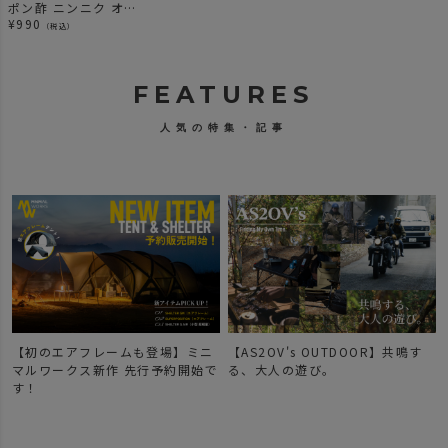
ポン酢 ニンニク オリ
ジナルソース アンバ
¥
990
（税込）
イ
FEATURES
人気の特集・記事
【初のエアフレームも登場】ミニ
【AS2OV's OUTDOOR】共鳴す
マルワークス新作 先行予約開始で
る、大人の遊び。
す！