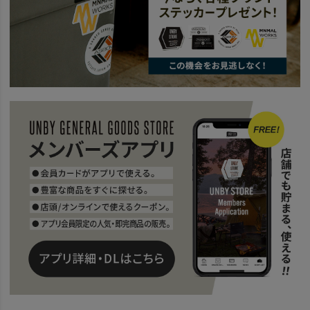
news
【アンバイソース】がおすすめ！
news
【UNBYソースレシピ第六弾】究極のメスティンで作る卵かけご飯。
news
アンバイソース スタミナ丼
news
お酒のつまみはアンバイポテサラで決まり！
news
【アンバイソースレシピ第三弾】キャンプの定番ホットサンド！
news
3分でできるアボカド海鮮ユッケ！
news
【UNBYソースレシピ第五弾】ボロネーゼホットサンド。