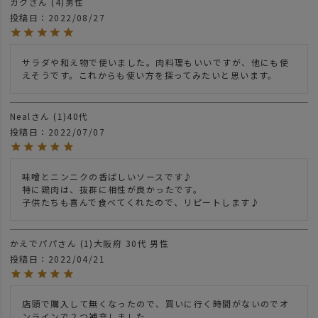
ガク
4
男性
投稿日
2022/08/27
サラダや和え物で使いました。肉料理もいいですが、他にも使
えそうです。これからも使い方を探ってみたいと思います。
Neal
1
40代
投稿日
2022/07/07
味噌とニンニクの香ばしいソースです♪

特に鶏肉は、抜群に相性が良かったです。

子供たちも喜んで食べてくれたので、リピートします♪
かえでパパ
1
大阪府
30代
男性
投稿日
2022/04/21
店頭で購入して無くなったので、買いに行く時間がないのでオ
ンラインで２つ補充しました。
