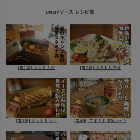
UNBYソース レシピ集
[第1弾] スタミナ丼
[第2弾] ポテトサラダ
[第4弾] アボカド海鮮ユッケ
[第3弾] ホットサンド