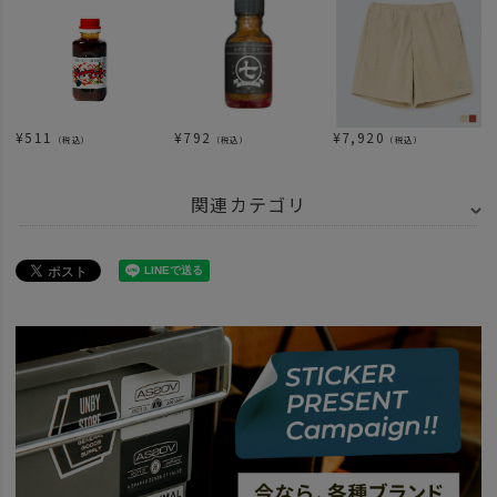
¥
511
¥
792
¥
7,920
（税込）
（税込）
（税込）
関連カテゴリ
news
アンバイソースレシピ秋の味噌チーズなす。
SPECIAL
UNBY スパイスバー
BRAND
UNBY SELECT
ETC. - その他
ITEM
キッチン・インテリア・収納
調味料 ソース
ITEM
キッチン・インテリア・収納
キッチンツール
ITEM
アウトドア・キャンプ用品
食品・調味料