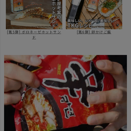
[第5弾] ボロネーゼホットサン
[第6弾] 卵かけご飯
ド