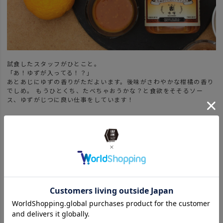
試食したスタッフがひとこと。
「あ！ゆずが入ってる！？」
あとあじにゆずの香りがただよいます。後味がさわやかな柑橘の香り
でしめ。 もうひとくち、たべちゃおうかな？と食欲をそそるソー
ス、ゆずがじつに良い仕事をしています！
-アレンジ自在！こんなお料理にアンバイソースはいかが？-
様々な用途に使えそうな「アンバイソース」のアレンジをご紹介。キ
ャンプはもちろん、おうちでもおいしくて簡単な料理アレンジに使え
ます。