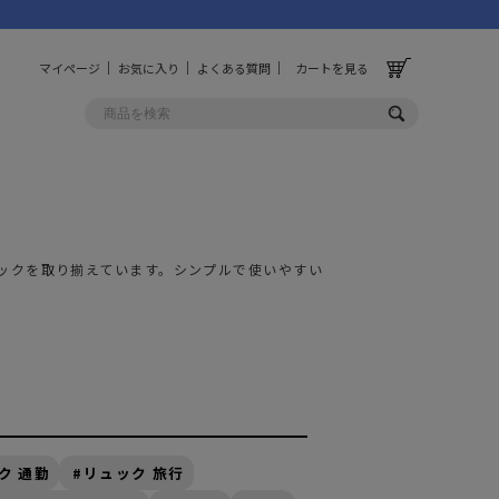
マイページ
お気に入り
よくある質問
カートを見る
OLF
OTHER
ルフ
その他
ックを取り揃えています。シンプルで使いやすい
ッグ
財布
ーチ
キーホルダー/カラビナ
BINZERO
UNBY ORIGINAL
ス
キッチンツール
パレル
インテリア
ク 通勤
リュック 旅行
ズ
収納