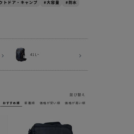
ウトドア・キャンプ
大容量
防水
ステーショナリー
コスメ/フレグランス
スマホアクセ
ステッカー
食品/調味料
41L~
その他/ホビー
並び替え
おすすめ順
新着順
価格が安い順
価格が高い順