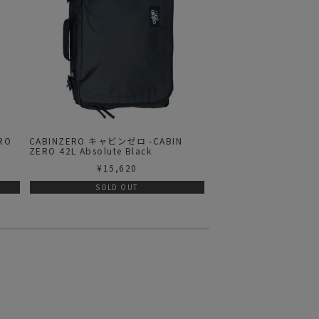
RO
CABINZERO キャビンゼロ -CABIN
ZERO 42L Absolute Black
¥
15,620
SOLD OUT