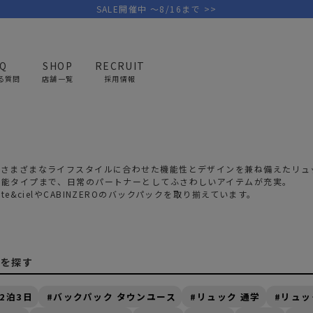
SALE開催中 ～8/16まで >>
AQ
SHOP
RECRUIT
る質問
店舗一覧
採用情報
リュック バックパック
PICK UP BRAND
AREL
OUTDOOR
G
アウトドア
ゴ
、さまざまなライフスタイルに合わせた機能性とデザインを兼ね備えたリュ
機能タイプまで、日常のパートナーとしてふさわしいアイテムが充実。
te&ciel
や
CABINZERO
のバックパックを取り揃えています。
テント/タープ
キャディバ
ファニチャー
バッグ/ポ
GOLF
MINIMAL WORKS
CA
ランタン/ライト
クラブケー
クを探す
その他の取扱ブランド一覧はこちら
寝具
ウェア/ア
2泊3日
バックパック タウンユース
リュック 通学
リュッ
キッチン
その他グッ