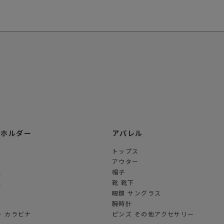
ーホルダー
アパレル
トップス
アウター
ス
帽子
ス
靴 靴下
眼鏡 サングラス
腕時計
 カラビナ
ピンズ その他アクセサリー