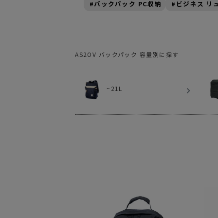
バックパック PC収納
ビジネス リ
サングラス/メ
時計
その他
~21L