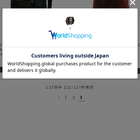
アッソブ) 210D NYLON TWILL
WISCE (ワイス) LATHER KNAPSAC
ARE BACK PACK / バックパック
レザーナップサック
ック
4.00
（
2
）
¥
26,400
¥
17,600
SOLD OUT
SOLD OUT
127
件中
121
-
127
件表示
1
2
3