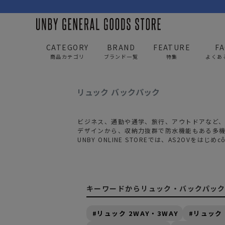
CATEGORY
BRAND
FEATURE
F
商品カテゴリ
ブランド一覧
特集
よくあ
UNBY GENERAL GOODS STORE
ITEM
バッグ
リュック バックパック
BAG
APP
バッグ
アパレル
ビジネス、通勤や通学、旅行、アウトドアなど
デザインから、収納力抜群で防水機能もある多
UNBY ONLINE STOREでは、
AS2OV
をはじめ
cô
リュック/バックパック
トップス
ショルダー/サコッシュ
アウター
AS2OV
AS2OV 
ビジネスバッグ
パンツ
キーワードからリュック・バックパッ
トートバッグ/ボストン
キャップ/帽子
リュック 2WAY・3WAY
リュック 
ポーチ・クラッチ
シューズ/靴下