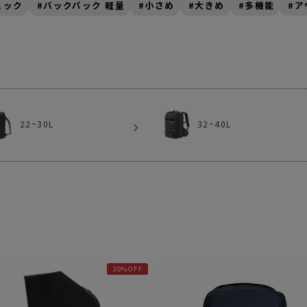
ュック
バックパック 軽量
小さめ
大きめ
多機能
ア
ガネ
焚き火/ストーブ
フィールドギア
クーラーボックス
コンテナ/収納
ステッカー
22~30L
32~40L
その他
30%OFF