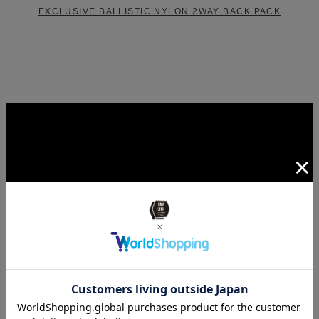
EXCLUSIVE BALLISTIC NYLON 2WAY BACK PACK
CORDURA DOBBY 305D 3WAY BACK PACK M