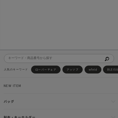
ローバーチェア
アッソブ
wfeld
BLEIS
NEW ITEM
バッグ
財布・キーホルダー