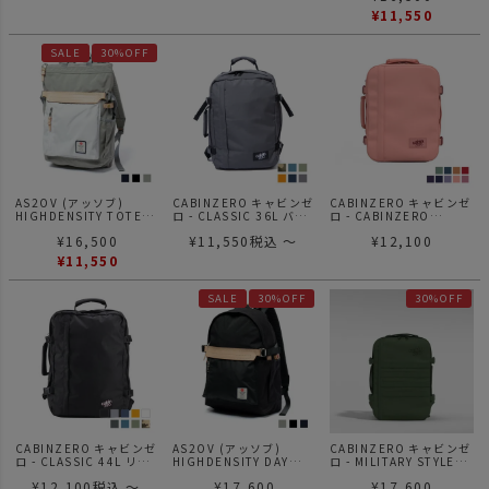
¥
11,550
SALE
30%OFF
AS2OV (アッソブ)
CABINZERO キャビンゼ
CABINZERO キャビンゼ
HIGHDENSITY TOTE
ロ - CLASSIC 36L バッ
ロ - CABINZERO
BACKPACK / トートバッ
クパック リュック
CLASSIC 28L
¥
16,500
¥
11,550
税込
〜
¥
12,100
クパック
¥
11,550
SALE
30%OFF
30%OFF
CABINZERO キャビンゼ
AS2OV (アッソブ)
CABINZERO キャビンゼ
ロ - CLASSIC 44L リュ
HIGHDENSITY DAY
ロ - MILITARY STYLE
ック バックパック
PACK / バックパック
28L MYSTIC GREEN
¥
12,100
税込
〜
¥
17,600
¥
17,600