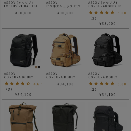
AS2OV (アッソブ)
AS2OV
AS2OV (アッソブ)
EXCLUSIVE BALLISTIC
ビジネスリュック ビジネ
CORDURADOBBY 305D
NYLON 2WAY TOTE
スバッグ / アッソブ
3WAY HELMET BAG バ
¥
30,800
¥
30,800
5.00
BACK PACK / バックパ
EXCLUSIVE BALLISTIC
ックパック / ショルダー
ック リュック
NYLON 2WAY
/ トート
（
3
）
BACKPACK S
¥
33,000
AS2OV
AS2OV
AS2OV
CORDURA DOBBY
CORDURA DOBBY
CORDURA DOBBY
305D EXPANSION
305D DAY PACK KHAKI
305D DAY PACK BLACK
4.67
¥
34,100
5.00
DAYPACK / デイパック
/ バックパック
/ バックパック
（
3
）
（
2
）
¥
34,100
¥
34,100