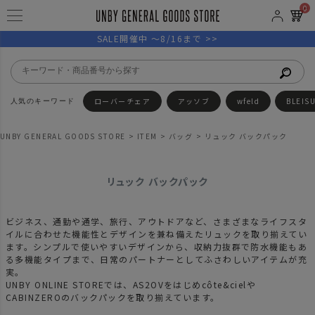
0
SALE開催中 ～8/16まで >>
ローバーチェア
アッソブ
wfeld
BLEIS
UNBY GENERAL GOODS STORE
ITEM
バッグ
リュック バックパック
リュック バックパック
ビジネス、通勤や通学、旅行、アウトドアなど、さまざまなライフスタ
イルに合わせた機能性とデザインを兼ね備えたリュックを取り揃えてい
ます。シンプルで使いやすいデザインから、収納力抜群で防水機能もあ
る多機能タイプまで、日常のパートナーとしてふさわしいアイテムが充
実。
UNBY ONLINE STOREでは、
AS2OV
をはじめ
côte&ciel
や
CABINZERO
のバックパックを取り揃えています。