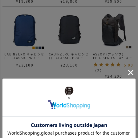
¥
19,800
¥
19,800
¥
19,800
CABINZERO キャビンゼ
CABINZERO キャビンゼ
AS2OV (アッソブ)
ロ - CLASSIC PRO
ロ - CLASSIC PRO
EPIC SERIES DAY PACK
BACKPACK 42L リュッ
STYLE 32L リュック バ
/ デイパック
¥
23,100
¥
23,100
5.00
ク バックパック
ックパック
（
2
）
¥
24,200
NEW
AS2OV (アッソブ)
AS2OV (アッソブ)
AS2OV (アッソブ)
330×1000D
WATER PROOF
WATER PROOF
CORDURA STANDARD
CORDURA 305D 2WAY
CORDURA 305D 2WAY