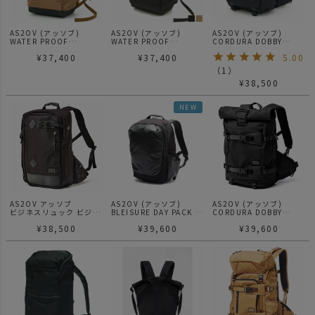
AS2OV (アッソブ)
AS2OV (アッソブ)
AS2OV (アッソブ)
WATER PROOF
WATER PROOF
CORDURA DOBBY
CORDURA 305D ROLL
CORDURA 305D ROLL
305D ROUND ZIP
¥
37,400
¥
37,400
5.00
BAG / バックパック
BAG / バックパック
BACK PACK BLACK Sサ
KHAKI
BLACK
イズ / バックパック
（
1
）
¥
38,500
NEW
AS2OV アッソブ
AS2OV (アッソブ)
AS2OV (アッソブ)
ビジネスリュック ビジネ
BLEISURE DAY PACK /
CORDURA DOBBY
スバッグ リュック 3WAY
ブレジャーシリーズ
305D ROLL BACK PACK
¥
38,500
¥
39,600
¥
39,600
バッグ EXCLUSIVE
BLACK / バックパック
BALLISTIC NYLON
3WAY BACK PACK
061300