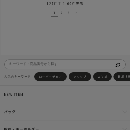
127
件中
1
-
60
件表示
1
2
3
ローバーチェア
アッソブ
wfeld
BLEIS
NEW ITEM
バッグ
財布・キーホルダー