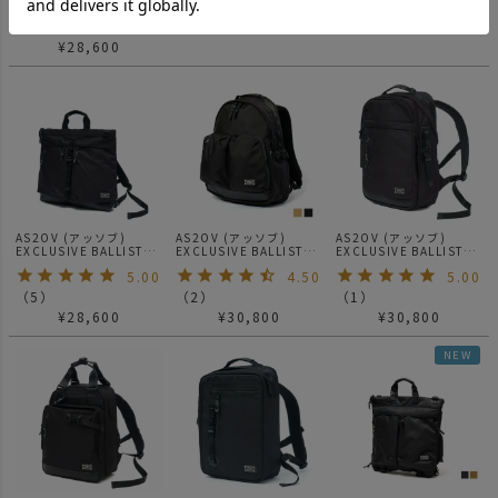
5.00
¥
28,600
¥
28,600
SERIES DAY PACK / バ
TOTE 2WAY リュック
TOTE 2WAY リュック
ックパック
KHAKI
BLACK
（
1
）
¥
28,600
AS2OV (アッソブ)
AS2OV (アッソブ)
AS2OV (アッソブ)
EXCLUSIVE BALLISTIC
EXCLUSIVE BALLISTIC
EXCLUSIVE BALLISTIC
NYLON 3WAY HELMET
2POCKET DAYPACK / 2
NYLON DAY PACK / ビ
5.00
4.50
5.00
BACKPACK バックパッ
ポケット デイパック バ
ジネスリュック ビジネス
ク / ショルダー / トート
ックパック
バッグ
（
5
）
（
2
）
（
1
）
¥
28,600
¥
30,800
¥
30,800
NEW