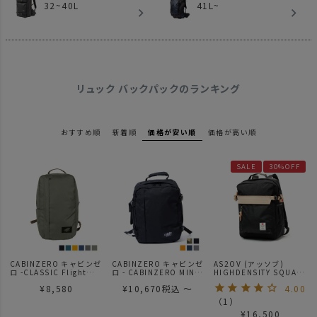
32~40L
41L~
リュック バックパックのランキング
おすすめ順
新着順
価格が安い順
価格が高い順
SALE
30%OFF
CABINZERO キャビンゼ
CABINZERO キャビンゼ
AS2OV (アッソブ)
ロ -CLASSIC Flight
ロ - CABINZERO MINI
HIGHDENSITY SQUARE
12L
STYLE 28L
BACKPACK / バックパッ
¥
8,580
¥
10,670
税込
〜
4.00
ク
（
1
）
¥
16,500