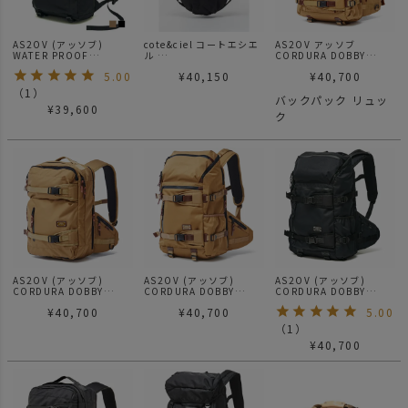
AS2OV (アッソブ)
cote&ciel コートエシエ
AS2OV アッソブ
WATER PROOF
ル
CORDURA DOBBY
CORDURA 305D
TYCHO Smooth Black
305D BACK PACK
5.00
¥
40,150
¥
40,700
ROUND ZIP BACKPACK
リュック バックパッグ
KHAKI/ バックパック リ
/ バックパック リュック
トートバック
ュック
（
1
）
バックパック リュッ
¥
39,600
ク
AS2OV (アッソブ)
AS2OV (アッソブ)
AS2OV (アッソブ)
CORDURA DOBBY
CORDURA DOBBY
CORDURA DOBBY
305D 3WAY BACK
305D ROUND ZIP
305D ROUND ZIP
¥
40,700
¥
40,700
5.00
PACK S KHAKI / バック
BACK PACK KHAKI / バ
BACK PACK BLACK / バ
パック
ックパック
ックパック
（
1
）
¥
40,700