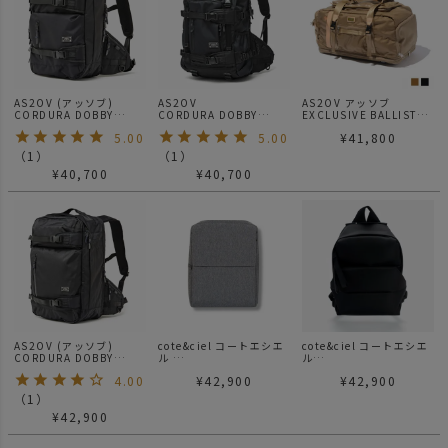
AS2OV (アッソブ)
AS2OV
AS2OV アッソブ
CORDURA DOBBY
CORDURA DOBBY
EXCLUSIVE BALLISTIC
305D 3WAY BACK
305D BACK PACK
NYLON - 2WAY
5.00
5.00
¥
41,800
PACK S BLACK / バック
BLACK / バックパック
BOSTON BAG GOLF
パック
リュック
SERIES ボストン バック
（
1
）
（
1
）
パック リュック ゴルフ
¥
40,700
¥
40,700
シリーズ
AS2OV (アッソブ)
cote&ciel コートエシエ
cote&ciel コートエシエ
CORDURA DOBBY
ル
ル
305D 3WAY BACK
RHINE S ECO YARN
Sava S Sleek Black
4.00
¥
42,900
¥
42,900
PACK M BLACK / バック
Black Melange リュッ
パック
ク バックパック
（
1
）
¥
42,900